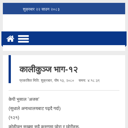
शुक्रबार
२२
साउन
२०८३
कालीकुञ्ज भाग-१२
प्रकाशित मिति:
शुक्रबार, पौष १३, २०८०
समय: ४:१८:३९
केपी भुसाल ’अजस’
(सुधाले अनाथालयबाट पढ्दै गर्दा)
(१२१)
कोहीछन् सुखमा सदै करुणमा छोरा र छोरीहरू,