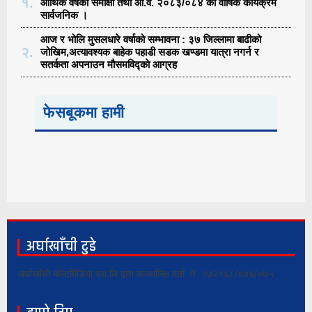
१.
आर्थिक वर्षको समीक्षा तथा आ.व. २०८३/०८४ को वार्षिक कार्यक्रम
सार्वजनिक ।
आज र भोलि मुसलधारे वर्षाको सम्भावना : ३७ जिल्लामा बाढीको
२.
जोखिम,अत्यावश्यक बाहेक पहाडी सडक खण्डमा यात्रा नगर्न र
सतर्कता अपनाउन मौसमविद्काे आग्रह
फेसबूकमा हामी
अर्घाखाँची टुडे
अर्घाखाँची मल्टिमिडिया प्रा.लि द्वारा सञ्चालित दर्ता नं. १७२१६८/०७४/०७५