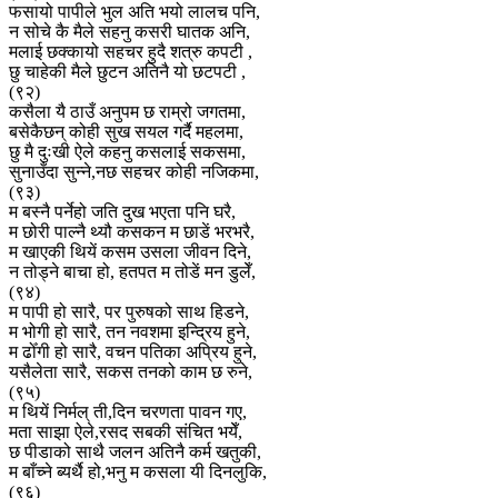
फसायो पापीले भुल अति भयो लालच पनि,
न सोचे कै मैले सहनु कसरी घातक अनि,
मलाई छक्कायो सहचर हुदै शत्रु कपटी ,
छु चाहेकी मैले छुटन अतिनै यो छटपटी ,
(९२)
कसैला यै ठाउँ अनुपम छ राम्रो जगतमा,
बसेकैछन् कोही सुख सयल गर्दै महलमा,
छु मै दुःखी ऐले कहनु कसलाई सकसमा,
सुनाउँदा सुन्ने,नछ सहचर कोही नजिकमा,
(९३)
म बस्नै पर्नेहो जति दुख भएता पनि घरै,
म छोरी पाल्नै थ्यौ कसकन म छाडें भरभरै,
म खाएकी थियें कसम उसला जीवन दिने,
न तोड्ने बाचा हो, हतपत म तोडें मन डुलेँ,
(९४)
म पापी हो सारै, पर पुरुषको साथ हिडने,
म भोगी हो सारै, तन नवशमा इन्द्रिय हुने,
म ढोँगी हो सारै, वचन पतिका अप्रिय हुने,
यसैलेता सारै, सकस तनको काम छ रुने,
(९५)
म थियें निर्मल् ती,दिन चरणता पावन गए,
मता साझा ऐले,रसद सबकी संचित भयेँ,
छ पीडाको साथै जलन अतिनै कर्म खतुकी,
म बाँच्ने ब्यर्थै हो,भनु म कसला यी दिनलुकि,
(९६)