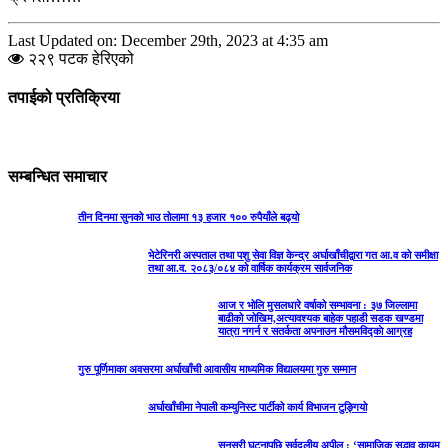
Last Updated on: December 29th, 2023 at 4:35 am
२२९ पटक हेरिएको
तपाईको प्रतिक्रिया
सम्बन्धित समाचार
तीन दिनमा सुनको भाउ तोलामा १३ हजार १०० रुपैयाँले बढ्यो
भेटेरिनरी अस्पताल तथा पशु सेवा विज्ञ केन्द्र अर्घाखाँचीद्वारा गत आ.व को समीक्षा
तथा आ.व. २०८३/०८४ को वार्षिक कार्यक्रम सार्वजनिक
आज र भोलि मुसलधारे वर्षाको सम्भावना : ३७ जिल्लामा
बाढीको जोखिम,अत्यावश्यक बाहेक पहाडी सडक खण्डमा
यात्रा नगर्न र सतर्कता अपनाउन मौसमविद्काे आग्रह
गुरु पूर्णिमाका अवसरमा अर्घाखाँची आवासीय माध्यमिक विद्यालयमा गुरु सम्मान
अर्घाखाँचीमा नेपाली कम्युनिस्ट पार्टीको कार्य विभाजन टुङ्गियो
सुनसरी घटनापछि सर्वदलीय अपील : ‘सामाजिक सद्भाव कायम