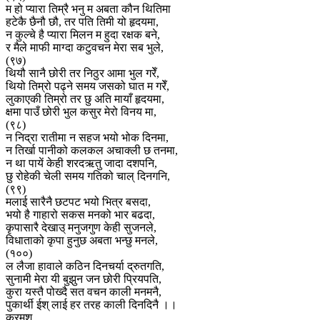
म हो प्यारा तिम्रै भनु म अबता कौन थितिमा
हटेकै छैनौ छौ, तर पति तिमी यो हृदयमा,
न कुल्चे है प्यारा मिलन म हुदा रक्षक बने,
र मैले माफी माग्दा कटुवचन मेरा सब भुले,
(९७)
थियौ सानै छोरी तर निठुर आमा भुल गरेँ,
थियो तिम्रो पढ्ने समय जसको घात म गरेँ,
लुकाएकी तिम्रो तर छु अति मायाँ हृदयमा,
क्षमा पाउँ छोरी भुल कसुर मेरो विनय मा,
(९८)
न निद्रा रातीमा न सहज भयो भोक दिनमा,
न तिर्खा पानीको कलकल अचाक्ली छ तनमा,
न था पायें केही शरदऋतु जादा दशपनि,
छु रोहेकी चेली समय गतिको चाल् दिनगनि,
(९९)
मलाई सारैनै छटपट भयो भित्र बसदा,
भयो है गाहारो सकस मनको भार बढदा,
कृपासारै देखाउ् मनुजगुण केही सुजनले,
विधाताको कृपा हुनुछ अबता भन्छु मनले,
(१००)
ल लैजा हावाले कठिन दिनचर्या द्रुतगति,
सुनामी मेरा यी बुझुन जन छोरी प्रियपति,
कुरा यस्तै पोख्दै सत वचन काली मनमनै,
पुकार्थी ईश् लाई हर तरह काली दिनदिनै ।।
क्रमश…….