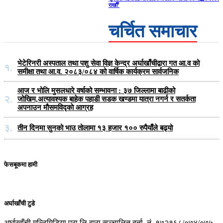
राखौँ’
चर्चित समाचार
भेटेरिनरी अस्पताल तथा पशु सेवा विज्ञ केन्द्र अर्घाखाँचीद्वारा गत आ.व को
१.
समीक्षा तथा आ.व. २०८३/०८४ को वार्षिक कार्यक्रम सार्वजनिक
आज र भोलि मुसलधारे वर्षाको सम्भावना : ३७ जिल्लामा बाढीको
२.
जोखिम,अत्यावश्यक बाहेक पहाडी सडक खण्डमा यात्रा नगर्न र सतर्कता
अपनाउन मौसमविद्काे आग्रह
३.
तीन दिनमा सुनको भाउ तोलामा १३ हजार १०० रुपैयाँले बढ्यो
फेसबूकमा हामी
अर्घाखाँची टुडे
अर्घाखाँची मल्टिमिडिया प्रा.लि द्वारा सञ्चालित दर्ता नं. १७२१६८/०७४/०७५