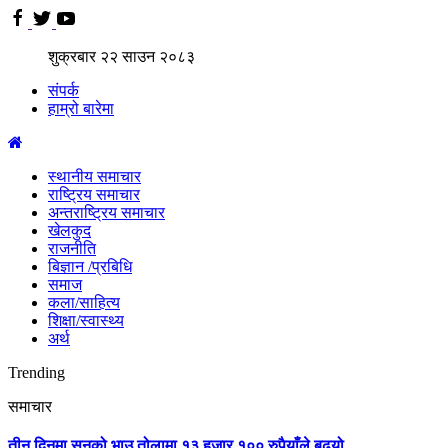
शुक्रबार
२२
साउन
२०८३
संपर्क
हाम्रो बारेमा
स्थानीय समाचार
राष्ट्रिय समाचार
अन्तराष्ट्रिय समाचार
खेलकुद
राजनीति
बिज्ञान /प्रबिधि
समाज
कला/साहित्य
शिक्षा/स्वास्थ्य
अर्थ
Trending
समाचार
तीन दिनमा सुनको भाउ तोलामा १३ हजार १०० रुपैयाँले बढ्यो