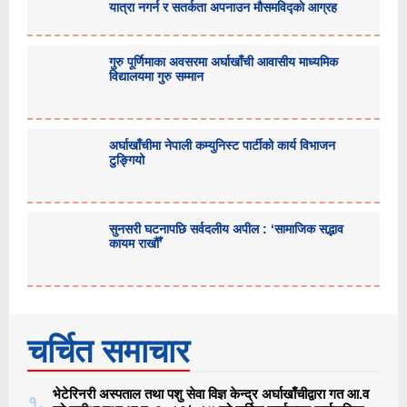
यात्रा नगर्न र सतर्कता अपनाउन मौसमविद्काे आग्रह
गुरु पूर्णिमाका अवसरमा अर्घाखाँची आवासीय माध्यमिक
विद्यालयमा गुरु सम्मान
अर्घाखाँचीमा नेपाली कम्युनिस्ट पार्टीको कार्य विभाजन
टुङ्गियो
सुनसरी घटनापछि सर्वदलीय अपील : ‘सामाजिक सद्भाव
कायम राखौँ’
चर्चित समाचार
भेटेरिनरी अस्पताल तथा पशु सेवा विज्ञ केन्द्र अर्घाखाँचीद्वारा गत आ.व
१.