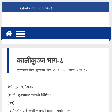
शुक्रबार
२२
साउन
२०८३
कालीकुञ्ज भाग-८
प्रकाशित मिति:
शुक्रबार, पौष १३, २०८०
समय: ४:४२:३५
केपी भुसाल, ’अजस’
(काली कुञ्जबाट सम्पर्क बिहिन)
(७१)
गर्थ्यौ फोन सदै खुसी र मनले काली तिमीले मला,