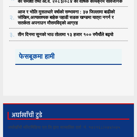
को समीक्षा तथा आ.व. २०८३/०८४ को वार्षिक कार्यक्रम सार्वजनिक
आज र भोलि मुसलधारे वर्षाको सम्भावना : ३७ जिल्लामा बाढीको
२.
जोखिम,अत्यावश्यक बाहेक पहाडी सडक खण्डमा यात्रा नगर्न र
सतर्कता अपनाउन मौसमविद्काे आग्रह
३.
तीन दिनमा सुनको भाउ तोलामा १३ हजार १०० रुपैयाँले बढ्यो
फेसबूकमा हामी
अर्घाखाँची टुडे
अर्घाखाँची मल्टिमिडिया प्रा.लि द्वारा सञ्चालित दर्ता नं. १७२१६८/०७४/०७५