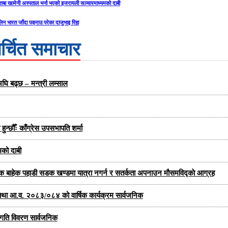
ोज्तबा खामेनी अस्पताल भर्ना भएको इजरायली सञ्चारमाध्यमको दाबी
िन भारत जाँदा पक्राउ परेका दाजुभाइ रिहा
र्चित समाचार
घि बढ्छ – मन्त्री लम्साल
न्छौँः काँग्रेस उपसभापति शर्मा
मको दाबी
यक बाहेक पहाडी सडक खण्डमा यात्रा नगर्न र सतर्कता अपनाउन मौसमविद्काे आग्रह
्षा तथा आ.व. २०८३/०८४ को वार्षिक कार्यक्रम सार्वजनिक
प्रगति विवरण सार्वजनिक