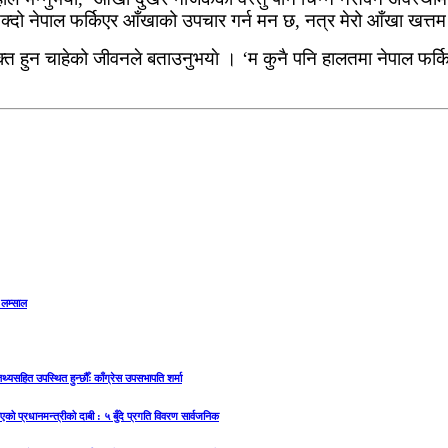
िसक्दो नेपाल फर्किएर आँखाको उपचार गर्न मन छ, नत्र मेरो आँखा खत्तम
ुक्त हुन चाहेको जीवनले बताउनुभयाे । ‘म कुनै पनि हालतमा नेपाल फर्
 लम्साल
्यसहित उपस्थित हुन्छौँः काँग्रेस उपसभापति शर्मा
िएको प्रधानमन्त्रीको दाबी : ५ बुँदे प्रगति विवरण सार्वजनिक