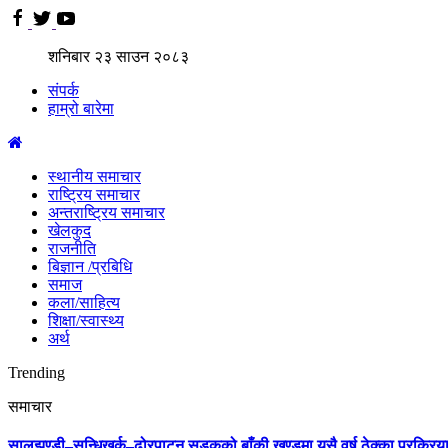
शनिबार
२३
साउन
२०८३
संपर्क
हाम्रो बारेमा
स्थानीय समाचार
राष्ट्रिय समाचार
अन्तराष्ट्रिय समाचार
खेलकुद
राजनीति
बिज्ञान /प्रबिधि
समाज
कला/साहित्य
शिक्षा/स्वास्थ्य
अर्थ
Trending
समाचार
सालझण्डी–सन्धिखर्क–ढोरपाटन सडकको बाँकी खण्डमा यसै वर्ष ठेक्का प्रक्रिया