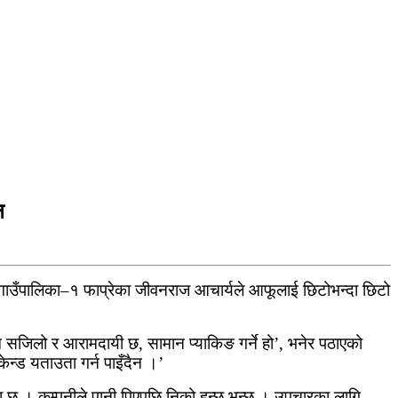
ल
ानी गाउँपालिका–१ फाप्रेका जीवनराज आचार्यले आफूलाई छिटोभन्दा छिटो
म सजिलो र आरामदायी छ, सामान प्याकिङ गर्ने हो’, भनेर पठाएको
ेन्ड यताउता गर्न पाइँदैन ।’
 छु । कम्पनीले पानी पिएपछि निको हुन्छ भन्छ । उपचारका लागि