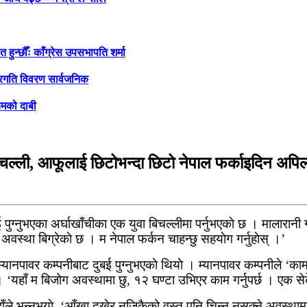
ुन्छौँः काँग्रेस उपसभापति शर्मा
 प्रगति विवरण सार्वजनिक
यमको दाबी
िचल्ली, आफूलाई छिटोभन्दा छिटो नेपाल फर्काइदिन अपि
बई पुग्नुभएका अर्घाखाँचीका एक युवा बिचल्लीमा पर्नुभएकाे छ । मालार
्य अवस्था बिग्रेकाे छ । म नेपाल फर्कन चाहन्छु सहयाेग गर्नुहाेस् ।’
नपावर कम्पनीबाट दुबई पुग्नुभएकाे थियाे । म्यानपावर कम्पनीले ‘का
 ‘यहाँ म बिजोग अवस्थामा छु, १२ घण्टा उभिएर काम गर्नुपर्छ । एक सेक
 भन्नुभयाे, ‘आँखा दुखेर नजिकैको वस्तु पनि चिन्न नसक्ने अवस्थामा