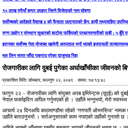
१० लाख रुपैयाँ बम्पर उपहार जित्ने विजेताको नाम घोषणा
सर्वोच्चको आदेशले वैशाख ४ को फैसला उल्ट्याएको छैन, हामी तथ्यसहित उपस्थित ह
रुग्ण उद्योग र संस्थान सुधारको बाटोमा फर्किएको प्रधानमन्त्रीको दाबी : ५ बुँदे
इरानका सर्वोच्च नेता मोज्तबा खामेनी अस्पताल भर्ना भएको इजरायली सञ्चारमाध्
मल लिन भारत जाँदा पक्राउ परेका दाजुभाइ रिहा
रोजगारीका लागि दुबई पुगेका अर्घाखाँचीका जीवनको ब
प्रकाशित मिति:
सोमबार, फाल्गुण २२, २०७९
समय: १७:१३:४८
फागुन २२ – राेजगारीका लागि संयुक्त अरब इमिरेन्ट्स (यूएई) काे दु
नेपाल फर्काइदिन अपिल गर्नुभएकाे हाे । उहाँले भन्नुभयाे, मेराे स्वास्थ
आचार्य २४ दिनअघि काठमाण्डाैमा रहेकाे ‘गणपती ओभरसिज’ नामक म्या
उहाँले बताउनुभयाे । सर्तअनुसारको काम नपाएको उहाँकाे गुनासाे छ ।
अहिले आफ्नो आँखामा गम्भीर समस्या आएको जीवनकाे भनाइ छ । उहाँले