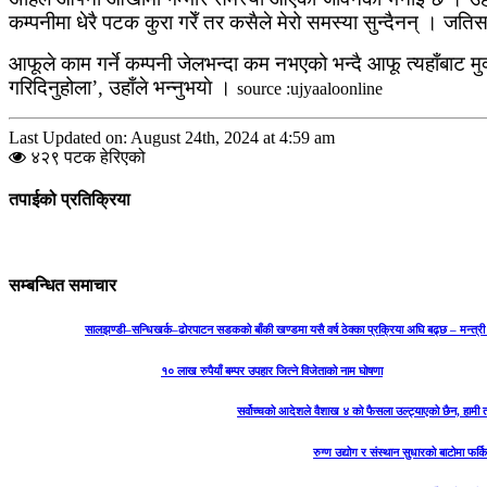
कम्पनीमा धेरै पटक कुरा गरेँ तर कसैले मेरो समस्या सुन्दैनन् । जत
आफूले काम गर्ने कम्पनी जेलभन्दा कम नभएको भन्दै आफू त्यहाँबाट म
गरिदिनुहोला’, उहाँले भन्नुभयाे ।
source :ujyaaloonline
Last Updated on: August 24th, 2024 at 4:59 am
४२९ पटक हेरिएको
तपाईको प्रतिक्रिया
सम्बन्धित समाचार
सालझण्डी–सन्धिखर्क–ढोरपाटन सडकको बाँकी खण्डमा यसै वर्ष ठेक्का प्रक्रिया अघि बढ्छ – मन्त्री
१० लाख रुपैयाँ बम्पर उपहार जित्ने विजेताको नाम घोषणा
सर्वोच्चको आदेशले वैशाख ४ को फैसला उल्ट्याएको छैन, हामी तथ
रुग्ण उद्योग र संस्थान सुधारको बाटोमा फर्क