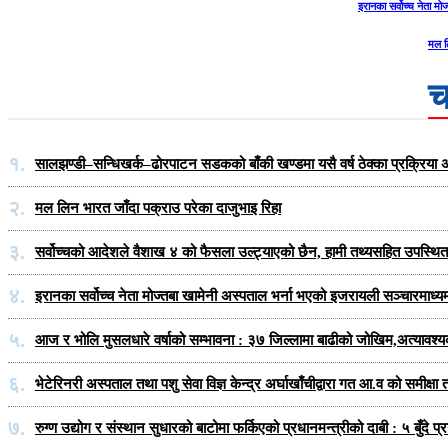
इरानका सर्वोच्च नेता म
मल ल
च
१.
सालझण्डी–सन्धिखर्क–ढोरपाटन सडकको बाँकी खण्डमा यसै वर्ष ठेक्का प्रक्रिया अ
२.
मल लिन भारत जाँदा पक्राउ परेका दाजुभाइ रिहा
३.
सर्वोच्चको आदेशले वैशाख ४ को फैसला उल्ट्याएको छैन, हामी तथ्यसहित उपस्थित हु
४.
इरानका सर्वोच्च नेता मोज्तबा खामेनी अस्पताल भर्ना भएको इजरायली सञ्चारमाध्य
५.
आज र भोलि मुसलधारे वर्षाको सम्भावना : ३७ जिल्लामा बाढीको जोखिम,अत्यावश्
६.
भेटेरिनरी अस्पताल तथा पशु सेवा विज्ञ केन्द्र अर्घाखाँचीद्वारा गत आ.व को समीक
७.
रुग्ण उद्योग र संस्थान सुधारको बाटोमा फर्किएको प्रधानमन्त्रीको दाबी : ५ बुँदे 