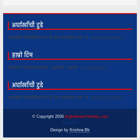
अर्घाखाँची टुडे
अर्घाखाँची मल्टिमिडिया प्रा.लि द्वारा सञ्चालित दर्ता नं. १७२१६८/०७४/०७५
हाम्रो टिम
कार्यकारी अध्यक्ष/सञ्चालक : सम्पादक : सम्पर्क : ९८५७०६६३५८
अर्घाखाँची टुडे
अर्घाखाँची मल्टिमिडिया प्रा.लि द्वारा सञ्चालित दर्ता नं. १७२१६८/०७४/०७५
© Copyright 2026
Arghakhanchitoday.com
Basudev
Design by
Krishna Bk