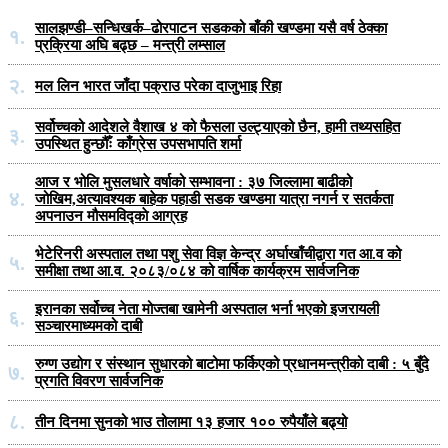
सालझण्डी–सन्धिखर्क–ढोरपाटन सडकको बाँकी खण्डमा यसै वर्ष ठेक्का
१.
प्रक्रिया अघि बढ्छ – मन्त्री लम्साल
२.
मल लिन भारत जाँदा पक्राउ परेका दाजुभाइ रिहा
सर्वोच्चको आदेशले वैशाख ४ को फैसला उल्ट्याएको छैन, हामी तथ्यसहित
३.
उपस्थित हुन्छौँः काँग्रेस उपसभापति शर्मा
आज र भोलि मुसलधारे वर्षाको सम्भावना : ३७ जिल्लामा बाढीको
४.
जोखिम,अत्यावश्यक बाहेक पहाडी सडक खण्डमा यात्रा नगर्न र सतर्कता
अपनाउन मौसमविद्काे आग्रह
भेटेरिनरी अस्पताल तथा पशु सेवा विज्ञ केन्द्र अर्घाखाँचीद्वारा गत आ.व को
५.
समीक्षा तथा आ.व. २०८३/०८४ को वार्षिक कार्यक्रम सार्वजनिक
इरानका सर्वोच्च नेता मोज्तबा खामेनी अस्पताल भर्ना भएको इजरायली
६.
सञ्चारमाध्यमको दाबी
रुग्ण उद्योग र संस्थान सुधारको बाटोमा फर्किएको प्रधानमन्त्रीको दाबी : ५ बुँदे
७.
प्रगति विवरण सार्वजनिक
८.
तीन दिनमा सुनको भाउ तोलामा १३ हजार १०० रुपैयाँले बढ्यो