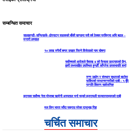
सम्बन्धित समाचार
सालझण्डी–सन्धिखर्क–ढोरपाटन सडकको बाँकी खण्डमा यसै वर्ष ठेक्का प्रक्रिया अघि बढ्छ –
मन्त्री लम्साल
१० लाख रुपैयाँ बम्पर उपहार जित्ने विजेताको नाम घोषणा
सर्वोच्चको आदेशले वैशाख ४ को फैसला उल्ट्याएको छैन,
हामी तथ्यसहित उपस्थित हुन्छौँः काँग्रेस उपसभापति शर्मा
रुग्ण उद्योग र संस्थान सुधारको बाटोमा
फर्किएको प्रधानमन्त्रीको दाबी : ५ बुँदे
प्रगति विवरण सार्वजनिक
इरानका सर्वोच्च नेता मोज्तबा खामेनी अस्पताल भर्ना भएको इजरायली सञ्चारमाध्यमको दाबी
मल लिन भारत जाँदा पक्राउ परेका दाजुभाइ रिहा
चर्चित समाचार