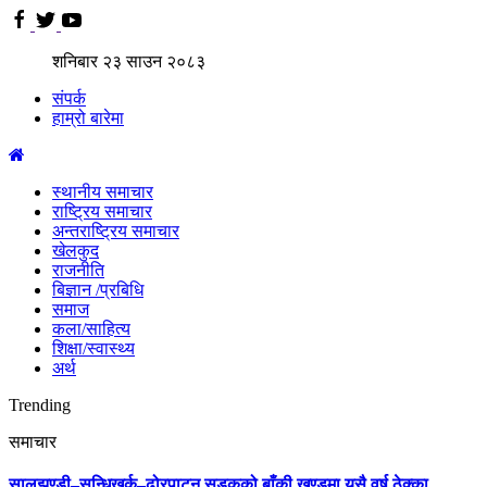
शनिबार
२३
साउन
२०८३
संपर्क
हाम्रो बारेमा
स्थानीय समाचार
राष्ट्रिय समाचार
अन्तराष्ट्रिय समाचार
खेलकुद
राजनीति
बिज्ञान /प्रबिधि
समाज
कला/साहित्य
शिक्षा/स्वास्थ्य
अर्थ
Trending
समाचार
सालझण्डी–सन्धिखर्क–ढोरपाटन सडकको बाँकी खण्डमा यसै वर्ष ठेक्का