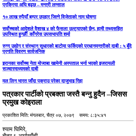
प्रक्रिया अघि बढ्छ – मन्त्री लम्साल
१० लाख रुपैयाँ बम्पर उपहार जित्ने विजेताको नाम घोषणा
सर्वोच्चको आदेशले वैशाख ४ को फैसला उल्ट्याएको छैन, हामी तथ्यसहित
उपस्थित हुन्छौँः काँग्रेस उपसभापति शर्मा
रुग्ण उद्योग र संस्थान सुधारको बाटोमा फर्किएको प्रधानमन्त्रीको दाबी : ५ बुँदे
प्रगति विवरण सार्वजनिक
इरानका सर्वोच्च नेता मोज्तबा खामेनी अस्पताल भर्ना भएको इजरायली
सञ्चारमाध्यमको दाबी
मल लिन भारत जाँदा पक्राउ परेका दाजुभाइ रिहा
पत्रकार पार्टीको प्रबक्ता जस्तै बन्नु हुदैन –जिसस
प्रमुख कोइराला
प्रकाशित मिति:
मंगलबार, चैत्र ०७, २०७९
समय: ८:३५:४१
श्याम घिमिरे,
चैत्र ६ अर्घाखाँची-