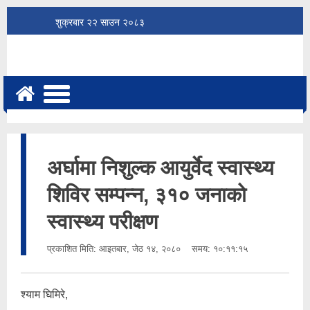
शुक्रबार
२२
साउन
२०८३
अर्घामा निशुल्क आयुर्वेद स्वास्थ्य
शिविर सम्पन्न, ३१० जनाको
स्वास्थ्य परीक्षण
प्रकाशित मिति:
आइतबार, जेठ १४, २०८०
समय: १०:११:१५
श्याम घिमिरे,