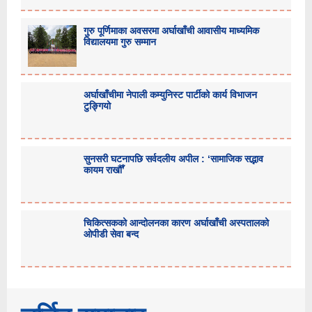
गुरु पूर्णिमाका अवसरमा अर्घाखाँची आवासीय माध्यमिक
विद्यालयमा गुरु सम्मान
अर्घाखाँचीमा नेपाली कम्युनिस्ट पार्टीको कार्य विभाजन
टुङ्गियो
सुनसरी घटनापछि सर्वदलीय अपील : ‘सामाजिक सद्भाव
कायम राखौँ’
चिकित्सकको आन्दोलनका कारण अर्घाखाँची अस्पतालको
ओपीडी सेवा बन्द