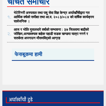
चर्चित समाचार
भेटेरिनरी अस्पताल तथा पशु सेवा विज्ञ केन्द्र अर्घाखाँचीद्वारा गत
१.
आर्थिक वर्षको समीक्षा तथा आ.व. २०८३/०८४ को वार्षिक कार्यक्रम
सार्वजनिक ।
आज र भोलि मुसलधारे वर्षाको सम्भावना : ३७ जिल्लामा बाढीको
२.
जोखिम,अत्यावश्यक बाहेक पहाडी सडक खण्डमा यात्रा नगर्न र
सतर्कता अपनाउन मौसमविद्काे आग्रह
फेसबूकमा हामी
अर्घाखाँची टुडे