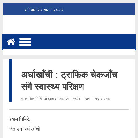
शनिबार
२३
साउन
२०८३
अर्घाखाँची : ट्राफिक चेकजाँच
संगै स्वास्थ्य परिक्षण
प्रकाशित मिति:
आइतबार, जेठ २१, २०८०
समय: १९:३५:१७
श्याम घिमिरे,
जेठ २१ अर्घाखाँची