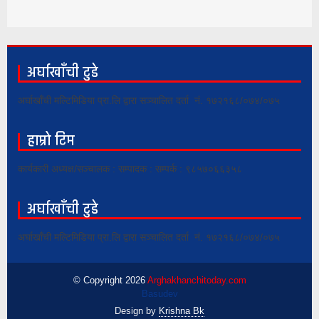
अर्घाखाँची टुडे
अर्घाखाँची मल्टिमिडिया प्रा.लि द्वारा सञ्चालित दर्ता नं. १७२१६८/०७४/०७५
हाम्रो टिम
कार्यकारी अध्यक्ष/सञ्चालक : सम्पादक : सम्पर्क : ९८५७०६६३५८
अर्घाखाँची टुडे
अर्घाखाँची मल्टिमिडिया प्रा.लि द्वारा सञ्चालित दर्ता नं. १७२१६८/०७४/०७५
© Copyright 2026
Arghakhanchitoday.com
Basudev
Design by
Krishna Bk