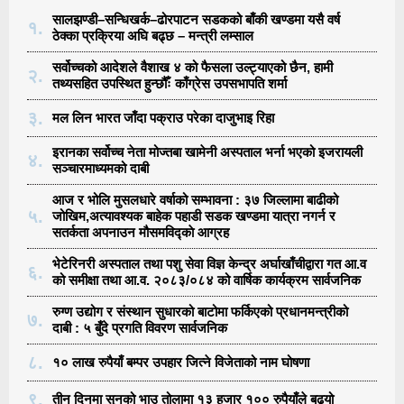
सालझण्डी–सन्धिखर्क–ढोरपाटन सडकको बाँकी खण्डमा यसै वर्ष
१.
ठेक्का प्रक्रिया अघि बढ्छ – मन्त्री लम्साल
सर्वोच्चको आदेशले वैशाख ४ को फैसला उल्ट्याएको छैन, हामी
२.
तथ्यसहित उपस्थित हुन्छौँः काँग्रेस उपसभापति शर्मा
३.
मल लिन भारत जाँदा पक्राउ परेका दाजुभाइ रिहा
इरानका सर्वोच्च नेता मोज्तबा खामेनी अस्पताल भर्ना भएको इजरायली
४.
सञ्चारमाध्यमको दाबी
आज र भोलि मुसलधारे वर्षाको सम्भावना : ३७ जिल्लामा बाढीको
५.
जोखिम,अत्यावश्यक बाहेक पहाडी सडक खण्डमा यात्रा नगर्न र
सतर्कता अपनाउन मौसमविद्काे आग्रह
भेटेरिनरी अस्पताल तथा पशु सेवा विज्ञ केन्द्र अर्घाखाँचीद्वारा गत आ.व
६.
को समीक्षा तथा आ.व. २०८३/०८४ को वार्षिक कार्यक्रम सार्वजनिक
रुग्ण उद्योग र संस्थान सुधारको बाटोमा फर्किएको प्रधानमन्त्रीको
७.
दाबी : ५ बुँदे प्रगति विवरण सार्वजनिक
८.
१० लाख रुपैयाँ बम्पर उपहार जित्ने विजेताको नाम घोषणा
९.
तीन दिनमा सुनको भाउ तोलामा १३ हजार १०० रुपैयाँले बढ्यो