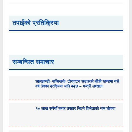
तपाईको प्रतिक्रिया
सम्बन्धित समाचार
सालझण्डी–सन्धिखर्क–ढोरपाटन सडकको बाँकी खण्डमा यसै
वर्ष ठेक्का प्रक्रिया अघि बढ्छ – मन्त्री लम्साल
१० लाख रुपैयाँ बम्पर उपहार जित्ने विजेताको नाम घोषणा