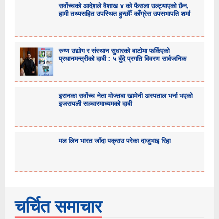
सर्वोच्चको आदेशले वैशाख ४ को फैसला उल्ट्याएको छैन,
हामी तथ्यसहित उपस्थित हुन्छौँः काँग्रेस उपसभापति शर्मा
रुग्ण उद्योग र संस्थान सुधारको बाटोमा फर्किएको
प्रधानमन्त्रीको दाबी : ५ बुँदे प्रगति विवरण सार्वजनिक
इरानका सर्वोच्च नेता मोज्तबा खामेनी अस्पताल भर्ना भएको
इजरायली सञ्चारमाध्यमको दाबी
मल लिन भारत जाँदा पक्राउ परेका दाजुभाइ रिहा
चर्चित समाचार