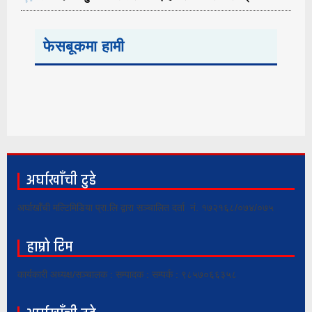
फेसबूकमा हामी
अर्घाखाँची टुडे
अर्घाखाँची मल्टिमिडिया प्रा.लि द्वारा सञ्चालित दर्ता नं. १७२१६८/०७४/०७५
हाम्रो टिम
कार्यकारी अध्यक्ष/सञ्चालक : सम्पादक : सम्पर्क : ९८५७०६६३५८