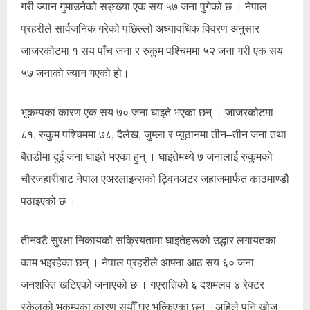
गरी ज्यान गुमाउनेको सङ्ख्या एक सय ५७ जना पुगेको छ । नेपाल
प्रहरीले सार्वजनिक गरेको पछिल्लो अध्यावधिक विवरण अनुसार
जाजरकोटमा १ सय पाँच जना र रुकुम पश्चिममा ५२ जना गरी एक सय
५७ जनाको ज्यान गएको हो।
भूकम्पका कारण एक सय ७० जना घाइते भएका छन् । जाजरकोटमा
८१, रुकुम पश्चिममा ७८, दैलेख, जुम्ला र प्यूठानमा तीन–तीन जना तथा
बैतडीमा दुई जना घाइते भएका हुन् । घाइतेमध्ये ७ जनालाई रुकुमको
चौरजहारीबाट नेपाल एअरलाइन्सको ट्विनअटर जहाजमार्फत काठमाण्डौ
पठाइएको छ ।
तीनवटै सुरक्षा निकायको सक्रियतामा घाइतेहरूको उद्धार लगायतका
काम भइरहेका छन् । नेपाल प्रहरीले आफ्ना आठ सय ६० जना
जनशक्ति खटिएको जनाएको छ । गएरातिको ६ दशमलव ४ रेक्टर
स्केलको भूकम्पका कारण सयौँ घर भत्किएका छन् ।अहिले पनि खोज