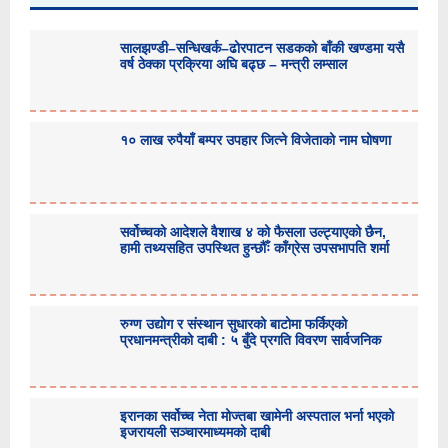
सालझण्डी–सन्धिखर्क–ढोरपाटन सडकको बाँकी खण्डमा यसै
वर्ष ठेक्का प्रक्रिया अघि बढ्छ – मन्त्री लम्साल
१० लाख रुपैयाँ बम्पर उपहार जित्ने विजेताको नाम घोषणा
सर्वोच्चको आदेशले वैशाख ४ को फैसला उल्ट्याएको छैन,
हामी तथ्यसहित उपस्थित हुन्छौँः काँग्रेस उपसभापति शर्मा
रुग्ण उद्योग र संस्थान सुधारको बाटोमा फर्किएको
प्रधानमन्त्रीको दाबी : ५ बुँदे प्रगति विवरण सार्वजनिक
इरानका सर्वोच्च नेता मोज्तबा खामेनी अस्पताल भर्ना भएको
इजरायली सञ्चारमाध्यमको दाबी