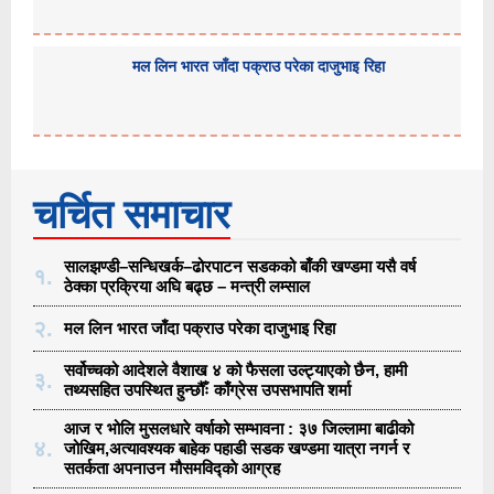
मल लिन भारत जाँदा पक्राउ परेका दाजुभाइ रिहा
चर्चित समाचार
सालझण्डी–सन्धिखर्क–ढोरपाटन सडकको बाँकी खण्डमा यसै वर्ष
१.
ठेक्का प्रक्रिया अघि बढ्छ – मन्त्री लम्साल
२.
मल लिन भारत जाँदा पक्राउ परेका दाजुभाइ रिहा
सर्वोच्चको आदेशले वैशाख ४ को फैसला उल्ट्याएको छैन, हामी
३.
तथ्यसहित उपस्थित हुन्छौँः काँग्रेस उपसभापति शर्मा
आज र भोलि मुसलधारे वर्षाको सम्भावना : ३७ जिल्लामा बाढीको
४.
जोखिम,अत्यावश्यक बाहेक पहाडी सडक खण्डमा यात्रा नगर्न र
सतर्कता अपनाउन मौसमविद्काे आग्रह