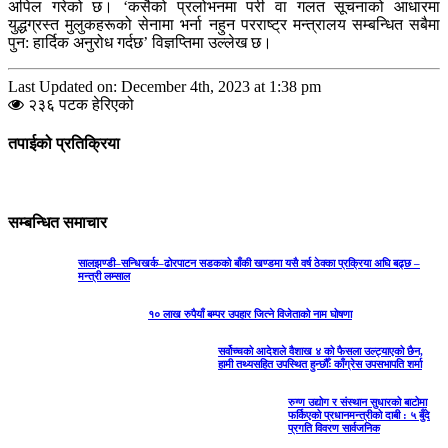
अपिल गरेको छ। ‘कसैको प्रलोभनमा परी वा गलत सूचनाको आधारमा
युद्धग्रस्त मुलुकहरूको सेनामा भर्ना नहुन परराष्ट्र मन्त्रालय सम्बन्धित सबैमा
पुन: हार्दिक अनुरोध गर्दछ’ विज्ञप्तिमा उल्लेख छ।
Last Updated on: December 4th, 2023 at 1:38 pm
२३६ पटक हेरिएको
तपाईको प्रतिक्रिया
सम्बन्धित समाचार
सालझण्डी–सन्धिखर्क–ढोरपाटन सडकको बाँकी खण्डमा यसै वर्ष ठेक्का प्रक्रिया अघि बढ्छ –
मन्त्री लम्साल
१० लाख रुपैयाँ बम्पर उपहार जित्ने विजेताको नाम घोषणा
सर्वोच्चको आदेशले वैशाख ४ को फैसला उल्ट्याएको छैन,
हामी तथ्यसहित उपस्थित हुन्छौँः काँग्रेस उपसभापति शर्मा
रुग्ण उद्योग र संस्थान सुधारको बाटोमा
फर्किएको प्रधानमन्त्रीको दाबी : ५ बुँदे
प्रगति विवरण सार्वजनिक