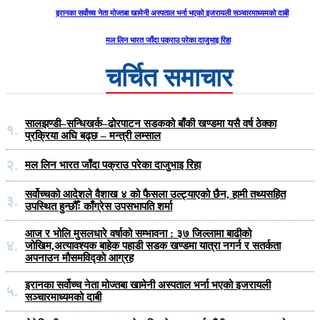
इरानका सर्वोच्च नेता मोज्तबा खामेनी अस्पताल भर्ना भएको इजरायली सञ्चारमाध्यमको दाबी
मल लिन भारत जाँदा पक्राउ परेका दाजुभाइ रिहा
चर्चित समाचार
सालझण्डी–सन्धिखर्क–ढोरपाटन सडकको बाँकी खण्डमा यसै वर्ष ठेक्का
१.
प्रक्रिया अघि बढ्छ – मन्त्री लम्साल
२.
मल लिन भारत जाँदा पक्राउ परेका दाजुभाइ रिहा
सर्वोच्चको आदेशले वैशाख ४ को फैसला उल्ट्याएको छैन, हामी तथ्यसहित
३.
उपस्थित हुन्छौँः काँग्रेस उपसभापति शर्मा
आज र भोलि मुसलधारे वर्षाको सम्भावना : ३७ जिल्लामा बाढीको
४.
जोखिम,अत्यावश्यक बाहेक पहाडी सडक खण्डमा यात्रा नगर्न र सतर्कता
अपनाउन मौसमविद्काे आग्रह
इरानका सर्वोच्च नेता मोज्तबा खामेनी अस्पताल भर्ना भएको इजरायली
५.
सञ्चारमाध्यमको दाबी