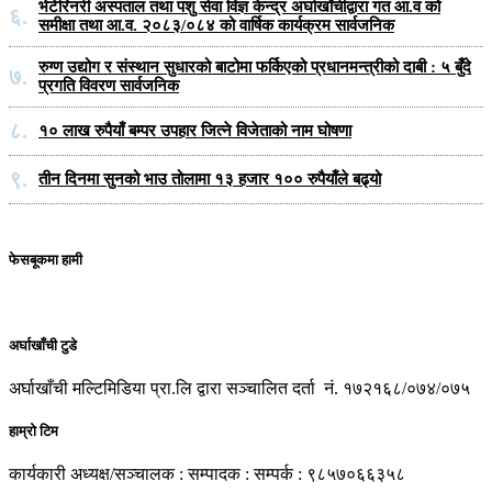
भेटेरिनरी अस्पताल तथा पशु सेवा विज्ञ केन्द्र अर्घाखाँचीद्वारा गत आ.व को
६.
समीक्षा तथा आ.व. २०८३/०८४ को वार्षिक कार्यक्रम सार्वजनिक
रुग्ण उद्योग र संस्थान सुधारको बाटोमा फर्किएको प्रधानमन्त्रीको दाबी : ५ बुँदे
७.
प्रगति विवरण सार्वजनिक
८.
१० लाख रुपैयाँ बम्पर उपहार जित्ने विजेताको नाम घोषणा
९.
तीन दिनमा सुनको भाउ तोलामा १३ हजार १०० रुपैयाँले बढ्यो
फेसबूकमा हामी
अर्घाखाँची टुडे
अर्घाखाँची मल्टिमिडिया प्रा.लि द्वारा सञ्चालित दर्ता नं. १७२१६८/०७४/०७५
हाम्रो टिम
कार्यकारी अध्यक्ष/सञ्चालक : सम्पादक : सम्पर्क : ९८५७०६६३५८