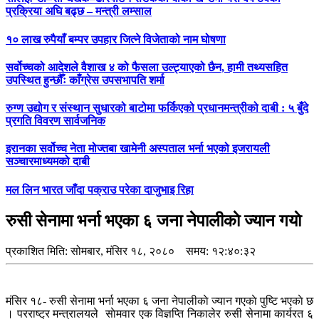
प्रक्रिया अघि बढ्छ – मन्त्री लम्साल
१० लाख रुपैयाँ बम्पर उपहार जित्ने विजेताको नाम घोषणा
सर्वोच्चको आदेशले वैशाख ४ को फैसला उल्ट्याएको छैन, हामी तथ्यसहित
उपस्थित हुन्छौँः काँग्रेस उपसभापति शर्मा
रुग्ण उद्योग र संस्थान सुधारको बाटोमा फर्किएको प्रधानमन्त्रीको दाबी : ५ बुँदे
प्रगति विवरण सार्वजनिक
इरानका सर्वोच्च नेता मोज्तबा खामेनी अस्पताल भर्ना भएको इजरायली
सञ्चारमाध्यमको दाबी
मल लिन भारत जाँदा पक्राउ परेका दाजुभाइ रिहा
रुसी सेनामा भर्ना भएका ६ जना नेपालीकाे ज्यान गयाे
प्रकाशित मिति:
सोमबार, मंसिर १८, २०८०
समय: १२:४०:३२
मंसिर १८- रुसी सेनामा भर्ना भएका ६ जना नेपालीकाे ज्यान गएकाे पुष्टि भएकाे छ
। परराष्ट्र मन्त्रालयले साेमवार एक विज्ञप्ति निकालेर रुसी सेनामा कार्यरत ६