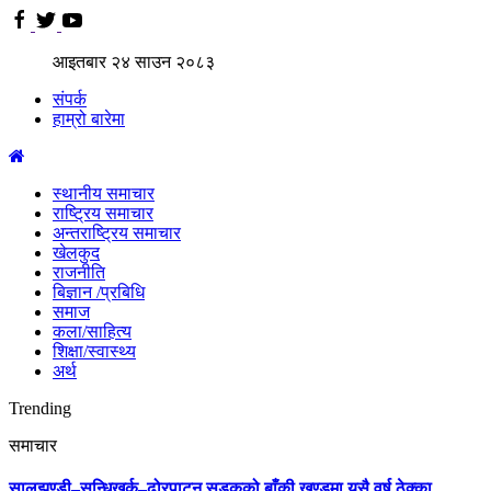
आइतबार
२४
साउन
२०८३
संपर्क
हाम्रो बारेमा
स्थानीय समाचार
राष्ट्रिय समाचार
अन्तराष्ट्रिय समाचार
खेलकुद
राजनीति
बिज्ञान /प्रबिधि
समाज
कला/साहित्य
शिक्षा/स्वास्थ्य
अर्थ
Trending
समाचार
सालझण्डी–सन्धिखर्क–ढोरपाटन सडकको बाँकी खण्डमा यसै वर्ष ठेक्का