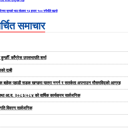
ाउ परेका दाजुभाइ रिहा
दिनमा सुनको भाउ तोलामा १३ हजार १०० रुपैयाँले बढ्यो
र्चित समाचार
न्छौँः काँग्रेस उपसभापति शर्मा
मको दाबी
यक बाहेक पहाडी सडक खण्डमा यात्रा नगर्न र सतर्कता अपनाउन मौसमविद्काे आग्रह
्षा तथा आ.व. २०८३/०८४ को वार्षिक कार्यक्रम सार्वजनिक
प्रगति विवरण सार्वजनिक