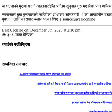
याे घटनाकाे मुद्दामा गएकाे आइतवारदेखि अन्तिम सुनुवाइ शुरु भएकोमा आज अन्
नवराजका बुबा मुनलालको जाहेरीका आधारमा चौरजहारी–८ का तत्कालीन वडाध्यक्
पुर्पक्षका लागि कारागार चलान भएका थिए । source:ujyaaloonline
Last Updated on: December 5th, 2023 at 2:10 pm
३५८ पटक हेरिएको
तपाईको प्रतिक्रिया
सम्बन्धित समाचार
१० लाख रुपैयाँ बम्पर उपहार जित्ने विजेताको नाम घोषणा
सर्वोच्चको आदेशले वैशाख ४ को फैसला उल्ट्याएको छैन, हामी तथ्यसहित उपस्थित हुन
रुग्ण उद्योग र संस्थान सुधारको बाटोमा फर्किएको प्रधानमन्त्री
इरानका सर्वोच्च नेता मोज्तबा खामेनी अस्प