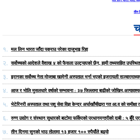
मल लिन भारत जाँदा पक्र
तीन 
च
१.
मल लिन भारत जाँदा पक्राउ परेका दाजुभाइ रिहा
२.
सर्वोच्चको आदेशले वैशाख ४ को फैसला उल्ट्याएको छैन, हामी तथ्यसहित उपस्थित हु
३.
इरानका सर्वोच्च नेता मोज्तबा खामेनी अस्पताल भर्ना भएको इजरायली सञ्चारमाध्य
४.
आज र भोलि मुसलधारे वर्षाको सम्भावना : ३७ जिल्लामा बाढीको जोखिम,अत्यावश्
५.
भेटेरिनरी अस्पताल तथा पशु सेवा विज्ञ केन्द्र अर्घाखाँचीद्वारा गत आ.व को समीक
६.
रुग्ण उद्योग र संस्थान सुधारको बाटोमा फर्किएको प्रधानमन्त्रीको दाबी : ५ बुँदे 
७.
तीन दिनमा सुनको भाउ तोलामा १३ हजार १०० रुपैयाँले बढ्यो