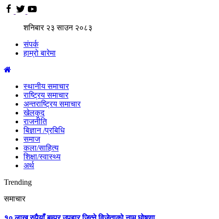
शनिबार
२३
साउन
२०८३
संपर्क
हाम्रो बारेमा
स्थानीय समाचार
राष्ट्रिय समाचार
अन्तराष्ट्रिय समाचार
खेलकुद
राजनीति
बिज्ञान /प्रबिधि
समाज
कला/साहित्य
शिक्षा/स्वास्थ्य
अर्थ
Trending
समाचार
१० लाख रुपैयाँ बम्पर उपहार जित्ने विजेताको नाम घोषणा