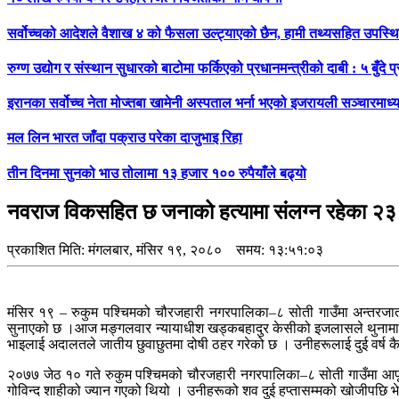
सर्वोच्चको आदेशले वैशाख ४ को फैसला उल्ट्याएको छैन, हामी तथ्यसहित उपस्थित ह
रुग्ण उद्योग र संस्थान सुधारको बाटोमा फर्किएको प्रधानमन्त्रीको दाबी : ५ बुँदे
इरानका सर्वोच्च नेता मोज्तबा खामेनी अस्पताल भर्ना भएको इजरायली सञ्चारमाध्
मल लिन भारत जाँदा पक्राउ परेका दाजुभाइ रिहा
तीन दिनमा सुनको भाउ तोलामा १३ हजार १०० रुपैयाँले बढ्यो
नवराज विकसहित छ जनाको हत्यामा संलग्न रहेका २
प्रकाशित मिति:
मंगलबार, मंसिर १९, २०८०
समय: १३:५१:०३
मंसिर १९ – रुकुम पश्चिमको चौरजहारी नगरपालिका–८ सोती गाउँमा अन्तरजा
सुनाएको छ ।आज मङ्गलवार न्यायाधीश खड्कबहादुर केसीको इजलासले थुनामा 
भाइलाई अदालतले जातीय छुवाछुतमा दोषी ठहर गरेको छ । उनीहरूलाई दुई वर्ष 
२०७७ जेठ १० गते रुकुम पश्चिमको चौरजहारी नगरपालिका–८ सोती गाउँमा आफूभन्
गोविन्द शाहीको ज्यान गएको थियो । उनीहरूको शव दुई हप्तासम्मको खोजीपछि