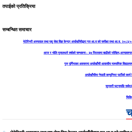
तपाईको प्रतिक्रिया
सम्बन्धित समाचार
भेटेरिनरी अस्पताल तथा पशु सेवा विज्ञ केन्द्र अर्घाखाँचीद्वारा गत आ.व को समीक्षा तथा आ.व. २०८३/०
आज र भोलि मुसलधारे वर्षाको सम्भावना : ३७ जिल्लामा बाढीको जोखिम,अत्यावश्
गुरु पूर्णिमाका अवसरमा अर्घाखाँची आवासीय माध्यमिक विद्यालयम
अर्घाखाँचीमा नेपाली कम्युनिस्ट पार्टीको कार्
सुनसरी घटनापछि सर्वदल
चिकि
च