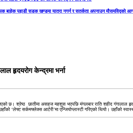
्यक बाहेक पहाडी सडक खण्डमा यात्रा नगर्न र सतर्कता अपनाउन मौसमविद्काे आग
ाल हृदयरोग केन्द्रमा भर्ना
भएको छ। श्रेष्ठ छातीमा असहज महशुस भएपछि मंगलबार राति शहीद गंगालाल हृदयरोग
को ‘लेफ्ट सर्कमफ्लेक्स आर्टरी’मा एन्जियोप्लास्टी गरिएको थियो। उहाँको स्वा