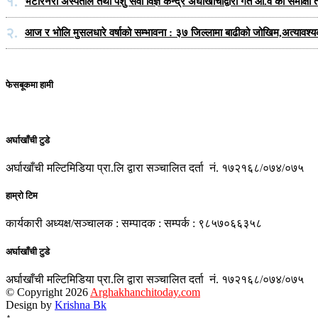
१.
भेटेरिनरी अस्पताल तथा पशु सेवा विज्ञ केन्द्र अर्घाखाँचीद्वारा गत आ.व को समीक
२.
आज र भोलि मुसलधारे वर्षाको सम्भावना : ३७ जिल्लामा बाढीको जोखिम,अत्यावश्
फेसबूकमा हामी
अर्घाखाँची टुडे
अर्घाखाँची मल्टिमिडिया प्रा.लि द्वारा सञ्चालित दर्ता नं. १७२१६८/०७४/०७५
हाम्रो टिम
कार्यकारी अध्यक्ष/सञ्चालक : सम्पादक : सम्पर्क : ९८५७०६६३५८
अर्घाखाँची टुडे
अर्घाखाँची मल्टिमिडिया प्रा.लि द्वारा सञ्चालित दर्ता नं. १७२१६८/०७४/०७५
© Copyright 2026
Arghakhanchitoday.com
Design by
Krishna Bk
↑