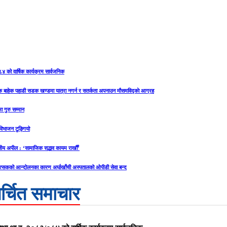
८४ को वार्षिक कार्यक्रम सार्वजनिक
यक बाहेक पहाडी सडक खण्डमा यात्रा नगर्न र सतर्कता अपनाउन मौसमविद्काे आग्रह
ा गुरु सम्मान
य विभाजन टुङ्गियो
ीय अपील : ‘सामाजिक सद्भाव कायम राखौँ’
त्सकको आन्दोलनका कारण अर्घाखाँची अस्पतालको ओपीडी सेवा बन्द
र्चित समाचार