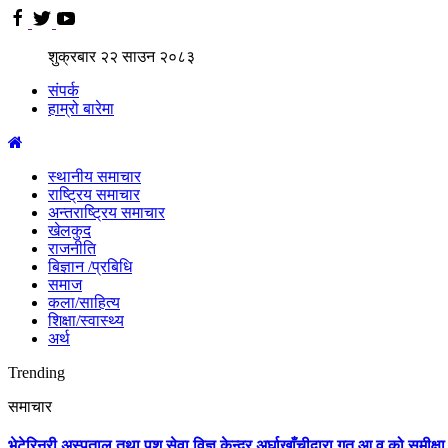
शुक्रबार
२२
साउन
२०८३
संपर्क
हाम्रो बारेमा
स्थानीय समाचार
राष्ट्रिय समाचार
अन्तराष्ट्रिय समाचार
खेलकुद
राजनीति
बिज्ञान /प्रबिधि
समाज
कला/साहित्य
शिक्षा/स्वास्थ्य
अर्थ
Trending
समाचार
भेटेरिनरी अस्पताल तथा पशु सेवा विज्ञ केन्द्र अर्घाखाँचीद्वारा गत आ.व को समी