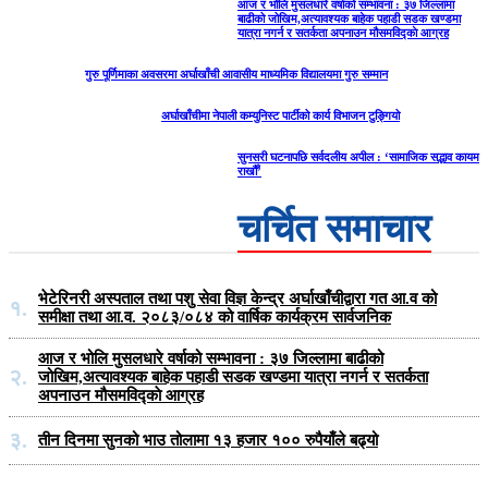
आज र भोलि मुसलधारे वर्षाको सम्भावना : ३७ जिल्लामा
बाढीको जोखिम,अत्यावश्यक बाहेक पहाडी सडक खण्डमा
यात्रा नगर्न र सतर्कता अपनाउन मौसमविद्काे आग्रह
गुरु पूर्णिमाका अवसरमा अर्घाखाँची आवासीय माध्यमिक विद्यालयमा गुरु सम्मान
अर्घाखाँचीमा नेपाली कम्युनिस्ट पार्टीको कार्य विभाजन टुङ्गियो
सुनसरी घटनापछि सर्वदलीय अपील : ‘सामाजिक सद्भाव कायम
राखौँ’
चर्चित समाचार
भेटेरिनरी अस्पताल तथा पशु सेवा विज्ञ केन्द्र अर्घाखाँचीद्वारा गत आ.व को
१.
समीक्षा तथा आ.व. २०८३/०८४ को वार्षिक कार्यक्रम सार्वजनिक
आज र भोलि मुसलधारे वर्षाको सम्भावना : ३७ जिल्लामा बाढीको
२.
जोखिम,अत्यावश्यक बाहेक पहाडी सडक खण्डमा यात्रा नगर्न र सतर्कता
अपनाउन मौसमविद्काे आग्रह
३.
तीन दिनमा सुनको भाउ तोलामा १३ हजार १०० रुपैयाँले बढ्यो