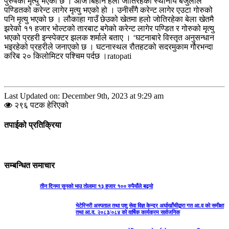
पुरुषको मृत्यु भएको छ । आज बिहान हलो जोतिरहेका स्थानीय बैजुलाल
पण्डितको करेन्ट लागेर मृत्यु भएको हो । उनीसँगै करेन्ट लागेर एउटा गोरुको
पनि मृत्यु भएको छ । लौकाहा गाउँ छेउको खेतमा हलो जोतिरहेका बेला खेतमै
झरेको ११ हजार भोल्टको तारबाट बगेको करेन्ट लागेर पण्डित र गोरुको मृत्यु
भएको प्रहरी इन्स्पेक्टर झलक शर्माले बताए । ‘घटनाबारे विस्तृत अनुसन्धान
भइरहेको प्रहरीले जनाएको छ । घटनास्थल रौतहटको सदरमुकाम गौरभन्दा
करिब २० किलोमिटर पश्चिम पर्दछ ।ratopati
Last Updated on: December 9th, 2023 at 9:29 am
२९६ पटक हेरिएको
तपाईको प्रतिक्रिया
सम्बन्धित समाचार
तीन दिनमा सुनको भाउ तोलामा १३ हजार १०० रुपैयाँले बढ्यो
भेटेरिनरी अस्पताल तथा पशु सेवा विज्ञ केन्द्र अर्घाखाँचीद्वारा गत आ.व को समीक्षा
तथा आ.व. २०८३/०८४ को वार्षिक कार्यक्रम सार्वजनिक