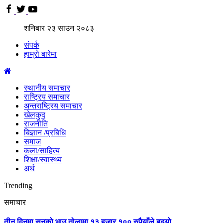
शनिबार
२३
साउन
२०८३
संपर्क
हाम्रो बारेमा
स्थानीय समाचार
राष्ट्रिय समाचार
अन्तराष्ट्रिय समाचार
खेलकुद
राजनीति
बिज्ञान /प्रबिधि
समाज
कला/साहित्य
शिक्षा/स्वास्थ्य
अर्थ
Trending
समाचार
तीन दिनमा सुनको भाउ तोलामा १३ हजार १०० रुपैयाँले बढ्यो