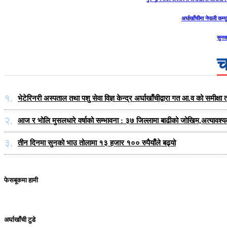
अर्घाखाँचीमा नेपाली कम्यु
सुनस
च
१.
भेटेरिनरी अस्पताल तथा पशु सेवा विज्ञ केन्द्र अर्घाखाँचीद्वारा गत आ.व को समीक
२.
आज र भोलि मुसलधारे वर्षाको सम्भावना : ३७ जिल्लामा बाढीको जोखिम,अत्यावश्
३.
तीन दिनमा सुनको भाउ तोलामा १३ हजार १०० रुपैयाँले बढ्यो
फेसबूकमा हामी
अर्घाखाँची टुडे