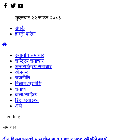
शुक्रबार
२२
साउन
२०८३
संपर्क
हाम्रो बारेमा
स्थानीय समाचार
राष्ट्रिय समाचार
अन्तराष्ट्रिय समाचार
खेलकुद
राजनीति
बिज्ञान /प्रबिधि
समाज
कला/साहित्य
शिक्षा/स्वास्थ्य
अर्थ
Trending
समाचार
तीन दिनमा सुनको भाउ तोलामा १३ हजार १०० रुपैयाँले बढ्यो