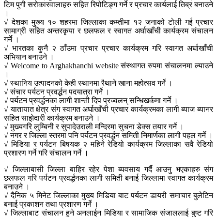
टिम पुगी सरोकारवालाहरु सहित रिपोटिङ्ग गर्ने र प्रचार कार्यलाई तिब्र बनाउने
।
√ देशका मुख्य १० शहरमा जिल्लाका कम्तीमा १२ जनाको टोली गई प्रचार
सामाग्री सहित अन्तरकृया र छलफल र स्वागत अर्घाखाँची कार्यक्रम संचालन
गर्ने ।
√ भारतका कुनै २ ठाँउमा प्रचार प्रचार कार्यक्रम गरि स्वागत अर्घाखाँची
अभियान बनाउने ।
√ Welcome to Arghakhanchi website संस्थागत रुपमा संचालनमा ल्याउने
।
√ स्थानिय उत्पादनको केही स्थानमा रैथाने खाना महोत्सव गर्ने ।
√ संचार पर्यटन प्रवर्द्धन पदयात्रा गर्ने ।
√ पर्यटन प्रवर्द्धनका लागी शान्ती दिप प्रज्वलन् सन्धिखर्कमा गर्ने ।
√ यातायात क्षेत्र संग स्वागत अर्घाखाँची प्रचार कार्यक्रमका लागी ब्याज ब्यानर
सहित साझेदारी कार्यक्रम बनाउने ।
√ मुख्यगरि लुम्बिनी र सुपादेउराली मन्दिरमा सुचना डेक्स तयार गर्ने ।
√ नगर र जिल्ला स्तरमा पनि पर्यटन प्रवर्द्धन समिती निमार्णका लागी पहल गर्ने ।
√ मिडिया र पर्यटन बिषयक २ महिने रेडियो कार्यक्रम जिल्लाका सवै रेडियो
प्रशारण गर्ने गरि संचालन गर्ने ।
√ जिल्लाबासी जिल्ला बाहिर रहेर पेशा ब्यवसाय गर्दै आउनु भएकाहरु संग
छलफल गरि पर्यटन प्रवर्द्धनका लागी समिती बनाई जिल्लामा स्वागत कार्यक्रम
बनाउने ।
√ दैनिक ५ मिनेट जिल्लाका मुख्य मिडिया बाट पर्यटन डायरी समाचार बुलेटिन
बनाई प्रकाशन तथा प्रशारण गर्ने ।
√ जिल्लाबाट संचालन हुने अनलाईन मिडिया र सामाजिक संजाललाई बुष्ट गरि