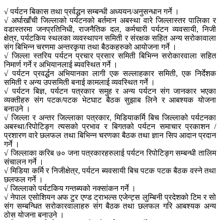
√ पर्यटन बिकास तथा प्रर्वद्धन सम्बन्धी अध्ययन/अनुसन्धान गर्ने ।
√ अर्घाखाँची जिल्लाको पर्यटनको बर्तमान अबस्था वारे जिल्लास्तर पालिका र
वडास्तरमा जनप्रतिनिधी, राजनैतिक दल, कर्मचारी पर्यटन व्यवसायी, निजी
क्षेत्र, पर्यटकिय स्थलका व्यवस्थापन समिती र संरक्षक सहित अन्य सरोकावाला
संग बिभिन्न चरणमा अन्तरकृया तथा बैठकहरुको आयोजना गर्ने ।
√ जिल्ला स्तरिय पर्यटन प्रचार प्रसार समिती बिभिन्न सरोकारवाला सहित
निमार्ण गर्ने र अभियानलाई ब्यवस्थित गर्ने ।
√ पर्यटन प्रवर्द्धन अभियानका लागी एक सल्लाहकार समिती, एक निर्देशक
समिती र अन्य उपसमिती बनाई कामलाई व्यवस्थित गर्ने ।
√ पर्यटन बिज्ञ, पर्यटन पत्रकार समुह र अन्य पर्यटन संग जानकार भएका
व्यक्तीहरु संग पटक/पटक भेटघाट बैठक सुझाब लिने र आबश्यक योजना
बनाउने ।
√ जिल्ला र अन्तर जिल्लाका पत्रकार, मिडियाकर्मि बिच जिल्लाको पर्यटनका
अबस्था/रिपोटिङ्ग त्यसको प्रभाव र बिगतको पर्यटन समाचार प्रकाशन /
प्रशारण वारे छलफल तथा बिभिन्न चरणका बैठक तथा ज्ञान सिप आदान प्रदान
गर्ने ।
√ जिल्लाका करिब ७० जना पत्रकारहरुलाई पर्यटन रिपोटिङ्ग सम्बन्धी तालिम
संचालन गर्ने ।
√ मिडिया कर्मि र निजीक्षेत्र, पर्यटन ब्यवसायी बिच पटक पटक बैठक वस्ने तथा
छलफल गर्ने ।
√ जिल्लाको पर्यटकिय गन्तब्यको नक्सांकन गर्ने ।
√ नेपाल एसोशियन अफ टुर एण्ड ट्राभल्स एजेन्ट्स लुम्बिनी प्रदेशको टिम र सो
संग सम्बन्धित सरोकारवालाहरु संग बैठक तथा छलफल गरि आबश्यक अन्य
ठोस योजना बनाउने ।