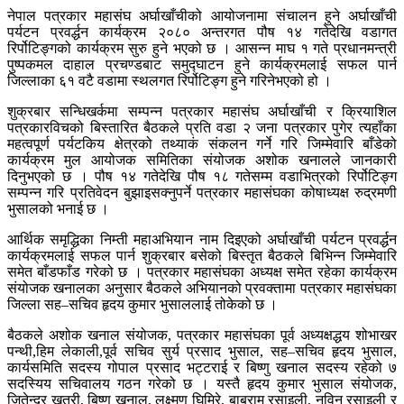
नेपाल पत्रकार महासंघ अर्घाखाँचीको आयोजनामा संचालन हुने अर्घाखाँची
पर्यटन प्रवर्द्धन कार्यक्रम २०८० अन्तरगत पौष १४ गतेदेखि वडागत
रिर्पोटिङ्गको कार्यक्रम सुरु हुने भएको छ । आसन्न माघ १ गते प्रधानमन्त्री
पुष्पकमल दाहाल प्रचण्डबाट समुद्घाटन हुने कार्यक्रमलाई सफल पार्न
जिल्लाका ६१ वटै वडामा स्थलगत रिर्पोटिङ्ग हुने गरिनेभएको हो ।
शुक्रबार सन्धिखर्कमा सम्पन्न पत्रकार महासंघ अर्घाखाँची र क्रियाशिल
पत्रकारविचको बिस्तारित बैठकले प्रति वडा २ जना पत्रकार पुगेर त्यहाँका
महत्वपूर्ण पर्यटकिय क्षेत्रको तथ्याकं संकलन गर्ने गरि जिम्मेवारि बाँडेको
कार्यक्रम मुल आयोजक समितिका संयोजक अशोक खनालले जानकारी
दिनुभएको छ । पौष १४ गतेदेखि पौष १८ गतेसम्म वडाभित्रको रिर्पोटिङ्ग
सम्पन्न गरि प्रतिवेदन बुझाइसक्नुपर्ने पत्रकार महासंघका कोषाध्यक्ष रुद्रमणी
भुसालको भनाई छ ।
आर्थिक समृद्धिका निम्ती महाअभियान नाम दिइएको अर्घाखाँची पर्यटन प्रवर्द्धन
कार्यक्रमलाई सफल पार्न शुक्रबार बसेको बिस्तृत बैठकले बिभिन्न जिम्मेवारि
समेत बाँडफाँड गरेको छ । पत्रकार महासंघका अध्यक्ष समेत रहेका कार्यक्रम
संयोजक खनालका अनुसार बैठकले अभियानको प्रवक्तामा पत्रकार महासंघका
जिल्ला सह–सचिव हृदय कुमार भुसाललाई तोकेको छ ।
बैठकले अशोक खनाल संयोजक, पत्रकार महासंघका पूर्व अध्यक्षद्धय शोभाखर
पन्थी,हिम लेकाली,पूर्व सचिव सुर्य प्रसाद भुसाल, सह–सचिव हृदय भुसाल,
कार्यसमिति सदस्य गोपाल प्रसाद भट्टराई र बिष्णु खनाल सदस्य रहेको ७
सदस्यिय सचिवालय गठन गरेको छ । यस्तै हृदय कुमार भुसाल संयोजक,
जितेन्द्र खत्री, बिष्णु खनाल, लक्ष्मण घिमिरे, बाबुराम रसाइली, नविन रसाइली र