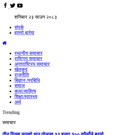
शनिबार
२३
साउन
२०८३
संपर्क
हाम्रो बारेमा
स्थानीय समाचार
राष्ट्रिय समाचार
अन्तराष्ट्रिय समाचार
खेलकुद
राजनीति
बिज्ञान /प्रबिधि
समाज
कला/साहित्य
शिक्षा/स्वास्थ्य
अर्थ
Trending
समाचार
तीन दिनमा सुनको भाउ तोलामा १३ हजार १०० रुपैयाँले बढ्यो