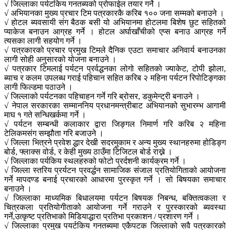
√ जिल्लाका पर्यटकिय गनतब्यको प्रोफाईल तयार गर्ने ।
√ अभियानका मुख्य प्रचार टिम पत्रकारकै करिब १०० जना सम्मको बनाउने ।
√ होटल ब्यवसायी संग बैठक बसी यो अभियानमा होटलमा बिशेष छुट सहितको
प्याकेज बनाउन आग्रह गर्ने । होटल अर्घाखाँचीको एप्स बनाउ आग्रह गर्ने
त्यसका लागी सहयोग गर्ने ।
√ पत्रकारको प्रचार प्रमुख टिमले दैनिक एउटा समाचार अनिवार्य बनाउनका
लागी सोही अनुसारको योजना बनाउने ।
√ पत्रकार टिमलाई पर्यटन प्रर्वद्धनका लोगो सहितको ज्याकेट, टोपी झोला,
ब्याच र कलम उपलब्ध गराई पहिचान सहित करिब २ महिना पर्यटन रिपोटिङ्गका
लागी फिल्डमा पठाउने ।
√ जिल्लाको पर्यटनका पहिचाहन गर्ने गरि ब्रोसर, डकुमेन्ट्री बनाउने ।
√ नेपाल सरकारका सम्माननिय प्रधानमन्त्रीबाट अभियानको सुभारम्भ आगामी
माघ १ गते सन्धिखर्कमा गर्ने ।
√ पर्यटन सम्बन्धी कलाकार द्वारा जिङ्गल निमार्ण गरि करिब २ महिना
टेलिकमसंग सम्झौता गरि बजाउने ।
√ जिल्ला भित्रने प्रवेश द्धार देखी सदरमुकाम र अन्य मुख्य स्थानहरुमा होडिङ्ग
बोर्ड, फ्लाक्स वोर्ड, र केही मुख्य ठाउँमा टिजिटल बोर्ड राख्ने ।
√ जिल्लाका पर्यकिय स्थलहरुको फोटो प्रर्दशनी कार्यक्रम गर्ने ।
√ जिल्ला स्तरिय प्रर्यटन प्रवर्द्धन सामाजिक संजाल प्रतियोगिताको आयोजना
गर्ने मापदण्ड बनाई प्रचारको आधारमा पुरस्कृत गर्ने । सो बिषयका समाचार
बनाउने ।
√ जिल्लाका माध्यमिक बिधालयमा पर्यटन बिषयक निबन्ध, बक्तित्वकला र
चित्रकला प्रतियोगीताको आयोजना गर्ने गराउने र पुरस्कारको ब्यवस्था
गर्ने,उत्कृष्ट प्रतिभाको मिडियाद्धारा प्रतिभा प्रकाशन / प्रशारण गर्ने ।
√ जिल्लाका प्रमुख पयर्टकिय गनतब्यमा एकैपटक जिल्लाको सवै पत्रकारको