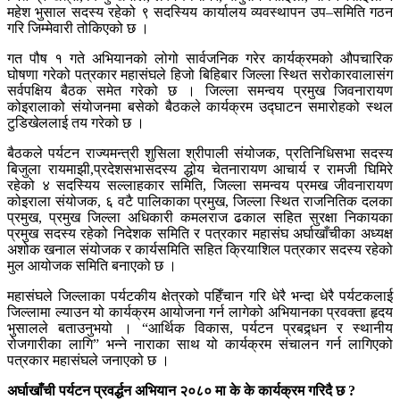
महेश भुसाल सदस्य रहेको ९ सदस्यिय कार्यालय व्यवस्थापन उप–समिति गठन
गरि जिम्मेवारी तोकिएको छ ।
गत पौष १ गते अभियानको लोगो सार्वजनिक गरेर कार्यक्रमको औपचारिक
घोषणा गरेको पत्रकार महासंघले हिजो बिहिबार जिल्ला स्थित सरोकारवालासंग
सर्वपक्षिय बैठक समेत गरेको छ । जिल्ला समन्वय प्रमुख जिवनारायण
कोइरालाको संयोजनमा बसेको बैठकले कार्यक्रम उद्घाटन समारोहको स्थल
टुडिखेललाई तय गरेको छ ।
बैठकले पर्यटन राज्यमन्त्री शुसिला श्रीपाली संयोजक, प्रतिनिधिसभा सदस्य
बिजुला रायमाझी,प्रदेशसभासदस्य द्धोय चेतनारायण आचार्य र रामजी घिमिरे
रहेको ४ सदस्यिय सल्लाहकार समिति, जिल्ला समन्वय प्रमख जीवनारायण
कोइराला संयोजक, ६ वटै पालिकाका प्रमुख, जिल्ला स्थित राजनितिक दलका
प्रमुख, प्रमुख जिल्ला अधिकारी कमलराज ढकाल सहित सुरक्षा निकायका
प्रमुख सदस्य रहेको निदेशक समिति र पत्रकार महासंघ अर्घाखाँचीका अध्यक्ष
अशोक खनाल संयोजक र कार्यसमिति सहित क्रियाशिल पत्रकार सदस्य रहेको
मुल आयोजक समिति बनाएको छ ।
महासंघले जिल्लाका पर्यटकीय क्षेत्रको पहिँचान गरि धेरै भन्दा धेरै पर्यटकलाई
जिल्लामा ल्याउन यो कार्यक्रम आयोजना गर्न लागेको अभियानका प्रवक्ता हृदय
भुसालले बताउनुभयो । “आर्थिक विकास, पर्यटन प्रबद्र्धन र स्थानीय
रोजगारीका लागि” भन्ने नाराका साथ यो कार्यक्रम संचालन गर्न लागिएको
पत्रकार महासंघले जनाएको छ ।
अर्घाखाँची पर्यटन प्रवर्द्धन अभियान २०८० मा के के कार्यक्रम गरिदै छ ?