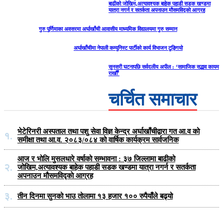
बाढीको जोखिम,अत्यावश्यक बाहेक पहाडी सडक खण्डमा
यात्रा नगर्न र सतर्कता अपनाउन मौसमविद्काे आग्रह
गुरु पूर्णिमाका अवसरमा अर्घाखाँची आवासीय माध्यमिक विद्यालयमा गुरु सम्मान
अर्घाखाँचीमा नेपाली कम्युनिस्ट पार्टीको कार्य विभाजन टुङ्गियो
सुनसरी घटनापछि सर्वदलीय अपील : ‘सामाजिक सद्भाव कायम
राखौँ’
चर्चित समाचार
भेटेरिनरी अस्पताल तथा पशु सेवा विज्ञ केन्द्र अर्घाखाँचीद्वारा गत आ.व को
१.
समीक्षा तथा आ.व. २०८३/०८४ को वार्षिक कार्यक्रम सार्वजनिक
आज र भोलि मुसलधारे वर्षाको सम्भावना : ३७ जिल्लामा बाढीको
२.
जोखिम,अत्यावश्यक बाहेक पहाडी सडक खण्डमा यात्रा नगर्न र सतर्कता
अपनाउन मौसमविद्काे आग्रह
३.
तीन दिनमा सुनको भाउ तोलामा १३ हजार १०० रुपैयाँले बढ्यो