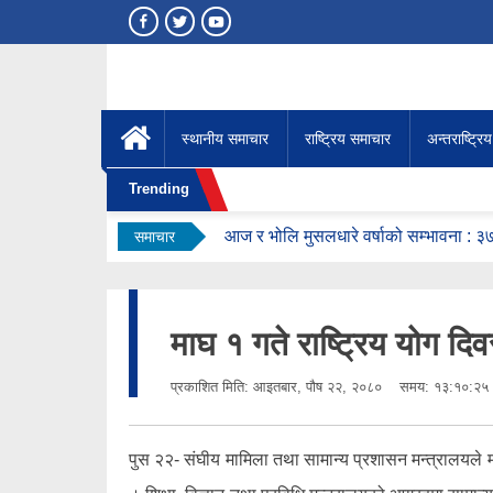
स्थानीय समाचार
राष्ट्रिय समाचार
अन्तराष्ट्रि
Trending
आज र भोलि मुसलधारे वर्षाको सम्भावना : 
समाचार
गुरु पूर्णिमाका अवसरमा अर्घाखाँची आवासीय म
अर्घाखाँचीमा नेपाली कम्युनिस्ट पार्टीको कार्
सुनसरी घटनापछि सर्वदलीय अपील : ‘सामाजि
माघ १ गते राष्ट्रिय योग द
चिकित्सकको आन्दोलनका कारण अर्घाखाँची 
इंग्ल्यान्ड विश्वकपमा तेस्रो, एमबाप्पे गोल्डे
प्रकाशित मिति:
आइतबार, पौष २२, २०८०
समय: १३:१०:२५
पुस २२- संघीय मामिला तथा सामान्य प्रशासन मन्त्रालयले म