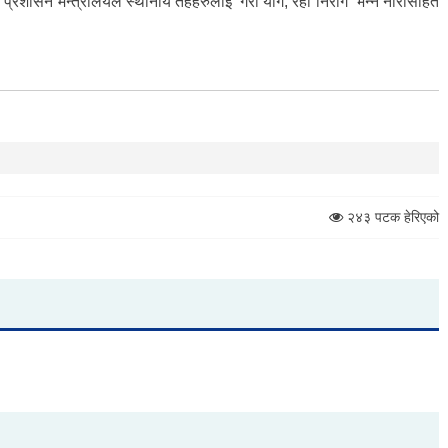
य प्रशासन मन्त्रालयले स्थानीय तहहरुलाई ‘गरौं योग, रहौं निरोग’ भन्ने नारासहित
२४३ पटक हेरिएको