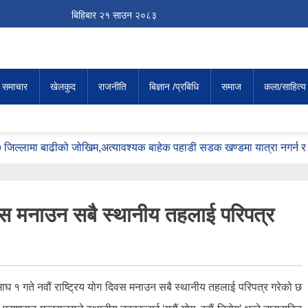
बिहिबार
२१
साउन
२०८३
य समाचार
खेलकुद
राजनीति
बिज्ञान /प्रबिधि
समाज
कला/साहित्य
३७ जिल्लामा बाढीको जोखिम,अत्यावश्यक बाहेक पहाडी सडक खण्डमा यात्रा नगर्न 
ाध्यमिक विद्यालयमा गुरु सम्मान
य विभाजन टुङ्गियो
क सद्भाव कायम राखौँ’
िवस मनाउन सबै स्थानीय तहलाई परिपत्र
अस्पतालको ओपीडी सेवा बन्द
न बुटको दौडमा शीर्षस्थानमा
ाघ १ गते नवौं राष्ट्रिय योग दिवस मनाउन सबै स्थानीय तहलाई परिपत्र गरेको छ