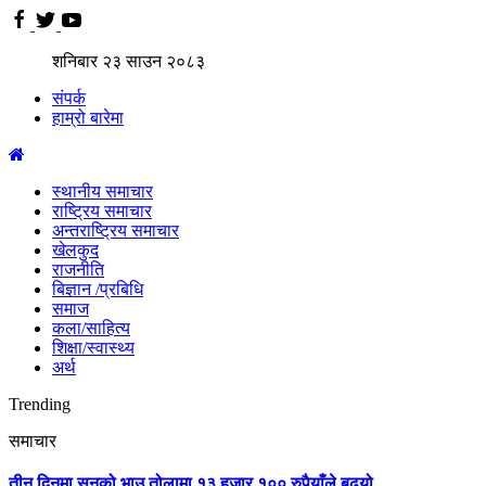
शनिबार
२३
साउन
२०८३
संपर्क
हाम्रो बारेमा
स्थानीय समाचार
राष्ट्रिय समाचार
अन्तराष्ट्रिय समाचार
खेलकुद
राजनीति
बिज्ञान /प्रबिधि
समाज
कला/साहित्य
शिक्षा/स्वास्थ्य
अर्थ
Trending
समाचार
तीन दिनमा सुनको भाउ तोलामा १३ हजार १०० रुपैयाँले बढ्यो