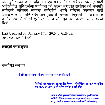
आउनुहुने भएको छ । यहि माघ २० गते सनिवार राष्ट्रिय स्वतन्त्र पार्टी
अर्घाखाँचीले सन्धिखर्कमा आयोजना गर्ने खुल्ला सभालाइ सम्वोधन गर्न सभापति
लामिछाने सहितका नेताहरु अर्घाखाँची आउने राष्ट्रिय स्वतन्त्र पार्टी
अर्घाखाँचीका सभापति हरिप्रसाद भुसालले जानकारी दिनुभयो । यसअघि गत
कार्तिक २० गते गर्ने भनिएको सभा जाजरकोट भुकम्पका कारण स्थगित भएको
थियो ।
Last Updated on: January 17th, 2024 at 6:29 am
२१७ पटक हेरिएको
तपाईको प्रतिक्रिया
सम्बन्धित समाचार
तीन दिनमा सुनको भाउ तोलामा १३ हजार १०० रुपैयाँले बढ्यो
भेटेरिनरी अस्पताल तथा पशु सेवा विज्ञ केन्द्र अर्घाखाँचीद्वारा गत आ.व को समीक्षा
तथा आ.व. २०८३/०८४ को वार्षिक कार्यक्रम सार्वजनिक
आज र भोलि मुसलधारे वर्षाको सम्भावना : ३७ जिल्लामा
बाढीको जोखिम,अत्यावश्यक बाहेक पहाडी सडक खण्डमा
यात्रा नगर्न र सतर्कता अपनाउन मौसमविद्काे आग्रह