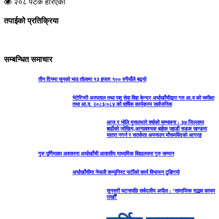
२०८ पटक हेरिएको
तपाईको प्रतिक्रिया
सम्बन्धित समाचार
तीन दिनमा सुनको भाउ तोलामा १३ हजार १०० रुपैयाँले बढ्यो
भेटेरिनरी अस्पताल तथा पशु सेवा विज्ञ केन्द्र अर्घाखाँचीद्वारा गत आ.व को समीक्षा
तथा आ.व. २०८३/०८४ को वार्षिक कार्यक्रम सार्वजनिक
आज र भोलि मुसलधारे वर्षाको सम्भावना : ३७ जिल्लामा
बाढीको जोखिम,अत्यावश्यक बाहेक पहाडी सडक खण्डमा
यात्रा नगर्न र सतर्कता अपनाउन मौसमविद्काे आग्रह
गुरु पूर्णिमाका अवसरमा अर्घाखाँची आवासीय माध्यमिक विद्यालयमा गुरु सम्मान
अर्घाखाँचीमा नेपाली कम्युनिस्ट पार्टीको कार्य विभाजन टुङ्गियो
सुनसरी घटनापछि सर्वदलीय अपील : ‘सामाजिक सद्भाव कायम
राखौँ’