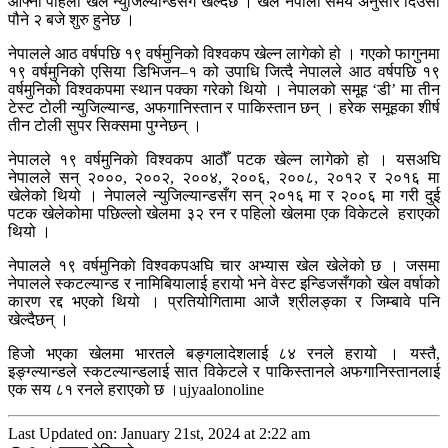
आफ्नो पहिलो खेल न्युजिल्यान्डसँग खेल्दैछ । खेल नेपाली समय अनुसार दिउँसो
पौने २ बजे शुरु हुनेछ ।
नेपालले आठ वर्षपछि १९ वर्षमुनिको विश्वकप खेल्न लागेको हो । गएको फागुनमा
१९ वर्षमुनिको एसिया डिभिजन–१ को उपाधि जित्दै नेपालले आठ वर्षपछि १९
वर्षमुनिको विश्वकपमा स्थान पक्का गरेको थियो । नेपालको समूह ‘डी’ मा तीन
टेस्ट टोली न्युजिल्यान्ड, अफगानिस्तान र पाकिस्तान छन् । हरेक समूहका शीर्ष
तीन टोली सुपर सिक्समा पुग्नेछन् ।
नेपालले १९ वर्षमुनिकाे विश्वकप आठौँ पटक खेल्न लागेको हो । यसअघि
नेपालले सन् २०००, २००२, २००४, २००६, २००८, २०१२ र २०१६ मा
खेलेको थियो । नेपालले न्युजिल्यान्डसँग सन् २०१६ मा र २००६ मा गरी दुई
पटक खेलेकोमा पछिल्लो खेलमा ३२ रन र पहिलो खेलमा एक विकेटले हराएको
थियो ।
नेपालले १९ वर्षमुनिकाे विश्वकपअघि चार अभ्यास खेल खेलेको छ । जसमा
नेपालले स्कटल्यान्ड र नामिबियालाई हरायो भने वेस्ट इन्डिजसँगको खेल वर्षाको
कारण रद्द भएको थियो । प्रतियोगितामा आजै श्रीलङ्का र जिम्बावे पनि
खेल्दैछन् ।
हिजो भएका खेलमा भारतले बङ्गलादेशलाई ८४ रनले हरायो । यस्तै,
इङ्ग्ल्यान्डले स्कटल्यान्डलाई सात विकेटले र पाकिस्तानले अफगानिस्तानलाई
एक सय ८१ रनले हराएको छ ।ujyaalonoline
Last Updated on: January 21st, 2024 at 2:22 am