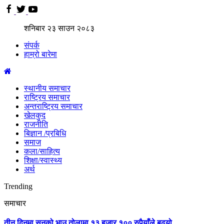
शनिबार
२३
साउन
२०८३
संपर्क
हाम्रो बारेमा
स्थानीय समाचार
राष्ट्रिय समाचार
अन्तराष्ट्रिय समाचार
खेलकुद
राजनीति
बिज्ञान /प्रबिधि
समाज
कला/साहित्य
शिक्षा/स्वास्थ्य
अर्थ
Trending
समाचार
तीन दिनमा सुनको भाउ तोलामा १३ हजार १०० रुपैयाँले बढ्यो