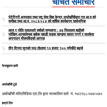
चर्चित समाचार
भेटेरिनरी अस्पताल तथा पशु सेवा विज्ञ केन्द्र अर्घाखाँचीद्वारा गत आ.व को
१.
समीक्षा तथा आ.व. २०८३/०८४ को वार्षिक कार्यक्रम सार्वजनिक
आज र भोलि मुसलधारे वर्षाको सम्भावना : ३७ जिल्लामा बाढीको
२.
जोखिम,अत्यावश्यक बाहेक पहाडी सडक खण्डमा यात्रा नगर्न र सतर्कता
अपनाउन मौसमविद्काे आग्रह
३.
तीन दिनमा सुनको भाउ तोलामा १३ हजार १०० रुपैयाँले बढ्यो
फेसबूकमा हामी
अर्घाखाँची टुडे
अर्घाखाँची मल्टिमिडिया प्रा.लि द्वारा सञ्चालित दर्ता नं. १७२१६८/०७४/०७५
हाम्रो टिम