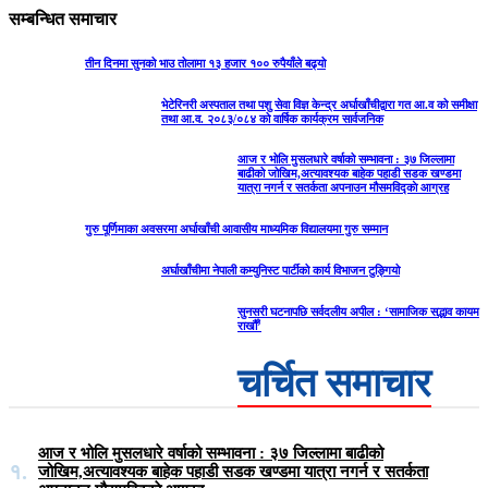
सम्बन्धित समाचार
तीन दिनमा सुनको भाउ तोलामा १३ हजार १०० रुपैयाँले बढ्यो
भेटेरिनरी अस्पताल तथा पशु सेवा विज्ञ केन्द्र अर्घाखाँचीद्वारा गत आ.व को समीक्षा
तथा आ.व. २०८३/०८४ को वार्षिक कार्यक्रम सार्वजनिक
आज र भोलि मुसलधारे वर्षाको सम्भावना : ३७ जिल्लामा
बाढीको जोखिम,अत्यावश्यक बाहेक पहाडी सडक खण्डमा
यात्रा नगर्न र सतर्कता अपनाउन मौसमविद्काे आग्रह
गुरु पूर्णिमाका अवसरमा अर्घाखाँची आवासीय माध्यमिक विद्यालयमा गुरु सम्मान
अर्घाखाँचीमा नेपाली कम्युनिस्ट पार्टीको कार्य विभाजन टुङ्गियो
सुनसरी घटनापछि सर्वदलीय अपील : ‘सामाजिक सद्भाव कायम
राखौँ’
चर्चित समाचार
आज र भोलि मुसलधारे वर्षाको सम्भावना : ३७ जिल्लामा बाढीको
१.
जोखिम,अत्यावश्यक बाहेक पहाडी सडक खण्डमा यात्रा नगर्न र सतर्कता