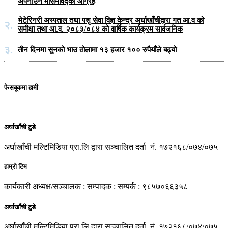
अपनाउन मौसमविद्काे आग्रह
भेटेरिनरी अस्पताल तथा पशु सेवा विज्ञ केन्द्र अर्घाखाँचीद्वारा गत आ.व को
२.
समीक्षा तथा आ.व. २०८३/०८४ को वार्षिक कार्यक्रम सार्वजनिक
३.
तीन दिनमा सुनको भाउ तोलामा १३ हजार १०० रुपैयाँले बढ्यो
फेसबूकमा हामी
अर्घाखाँची टुडे
अर्घाखाँची मल्टिमिडिया प्रा.लि द्वारा सञ्चालित दर्ता नं. १७२१६८/०७४/०७५
हाम्रो टिम
कार्यकारी अध्यक्ष/सञ्चालक : सम्पादक : सम्पर्क : ९८५७०६६३५८
अर्घाखाँची टुडे
अर्घाखाँची मल्टिमिडिया प्रा.लि द्वारा सञ्चालित दर्ता नं. १७२१६८/०७४/०७५