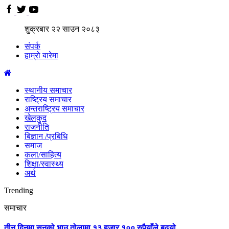
शुक्रबार
२२
साउन
२०८३
संपर्क
हाम्रो बारेमा
स्थानीय समाचार
राष्ट्रिय समाचार
अन्तराष्ट्रिय समाचार
खेलकुद
राजनीति
बिज्ञान /प्रबिधि
समाज
कला/साहित्य
शिक्षा/स्वास्थ्य
अर्थ
Trending
समाचार
तीन दिनमा सुनको भाउ तोलामा १३ हजार १०० रुपैयाँले बढ्यो