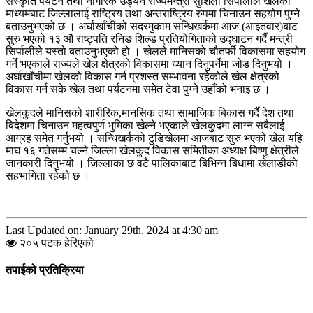
संस्कृति पर्यटन तथा नागरिक उड्यन राज्यमन्त्री सुशिला सिर्पालीले खेलको
माध्यमबाट जिल्लालाई राष्ट्रिय तथा अन्तराष्ट्रिय रुपमा चिनाउन सहयोग पुग्ने
बताउनुभएको छ । अर्घाखाँचीको सदरमुकाम सन्धिखर्कमा आज (आइतवार)बाट
सुरु भएको १३ औं राष्ट्पति रनिङ शिल्ड प्रतियोगिताको उद्घाटन गर्दै मन्त्री
सिर्पालीले यस्तो बताउनुभएको हो । खेलले मानिसको चौतर्फी विकासमा सहयोग
गर्ने भएकाले राज्यले खेल क्षेत्रको विकासमा ध्यान दिनुपर्नेमा जोड दिनुभयो ।
अर्घाखाँचीमा खेलको विकास गर्न प्रशस्त सम्भावना रहेकोले खेल क्षेत्रको
विकास गर्न सके खेल तथा पर्यटनमा समेत टेवा पुग्ने उहाँको भनाइ छ ।
खेलकुदले मानिसको शारीरिक,मानसिक तथा सामाजिक बिकास गर्दै देश तथा
बिदेशमा चिनाउन महत्वपुर्ण भुमिका खेल्ने भएकाले खेलकुदमा लाग्न सबैलाई
आग्रह समेत गर्नुभयो । सन्धिखर्कको टुडिखेलमा आजबाट सुरु भएको खेल यहि
माघ १६ गतेसम्म चल्ने जिल्ला खेलकुद विकास समितीका अध्यक्ष बिष्णु क्षेत्रीले
जानकारी दिनुभयो । जिल्लाका छ वटै पालिकाबाट बिभिन्न बिधामा खेलाडीको
सहभागिता रहेको छ ।
Last Updated on: January 29th, 2024 at 4:30 am
२०५ पटक हेरिएको
तपाईको प्रतिक्रिया