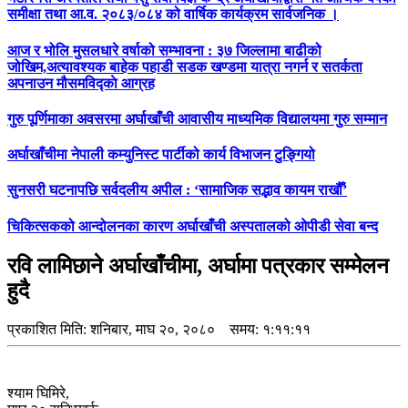
समीक्षा तथा आ.व. २०८३/०८४ को वार्षिक कार्यक्रम सार्वजनिक ।
आज र भोलि मुसलधारे वर्षाको सम्भावना : ३७ जिल्लामा बाढीको
जोखिम,अत्यावश्यक बाहेक पहाडी सडक खण्डमा यात्रा नगर्न र सतर्कता
अपनाउन मौसमविद्काे आग्रह
गुरु पूर्णिमाका अवसरमा अर्घाखाँची आवासीय माध्यमिक विद्यालयमा गुरु सम्मान
अर्घाखाँचीमा नेपाली कम्युनिस्ट पार्टीको कार्य विभाजन टुङ्गियो
सुनसरी घटनापछि सर्वदलीय अपील : ‘सामाजिक सद्भाव कायम राखौँ’
चिकित्सकको आन्दोलनका कारण अर्घाखाँची अस्पतालको ओपीडी सेवा बन्द
रवि लामिछाने अर्घाखाँचीमा, अर्घामा पत्रकार सम्मेलन
हुदै
प्रकाशित मिति:
शनिबार, माघ २०, २०८०
समय: १:११:११
श्याम घिमिरे,