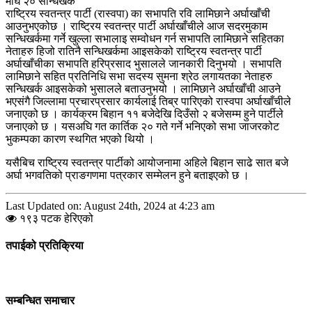
माघ २० सन्धिखर्क
राष्ट्रिय स्वतन्त्र पार्टी (रास्वपा) का सभापति रवि लामिछाने अर्घाखाँची
आउनुभएकोछ । राष्ट्रिय स्वतन्त्र पार्टी अर्घाखाँचीले आज सदरमुकाम
सन्धिखर्कमा गर्ने खुल्ला सभालाइ सम्वोधन गर्न सभापति लामिछाने सहितका
नेताहरु हिजो रातिनै सन्धिखर्कमा आइसकेको राष्ट्रिय स्वतन्त्र पार्टी
अर्घाखाँचीका सभापति हरिप्रसाद भुसालले जानकारी दिनुभयो । सभापति
लामिछाने सहित प्रतिनिधि सभा सदस्य सुमना श्रेठ लगायतका नेताहरु
सन्धिखर्क आइसकेको भुसालले बताउनुभयो । लामिछाने अर्घाखाँची आउने
भएसंगै जिल्लामा प्रचारप्रसार कार्यलाई तिब्र पारिएको रास्वपा अर्घाखाँचीले
जनाएको छ । कार्यक्रम बिहान ११ बजेदेखि दिउँसो २ बजेसम्म हुने पार्टीले
जनाएको छ । यसअघि गत कार्तिक २० गते गर्ने भनिएको सभा जाजरकोट
भुकम्पका कारण स्थगित भएको थियो ।
यसैबिच राष्ट्रिय स्वतन्त्र पार्टीको आयोजनामा अहिले बिहान साढे सात बजे
अर्घा भगवतिको प्राङगणमा पत्रकार सम्मेलन हुने बताइएको छ ।
Last Updated on: August 24th, 2024 at 4:23 am
१९३ पटक हेरिएको
तपाईको प्रतिक्रिया
सम्बन्धित समाचार