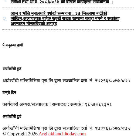
समीक्षा तथा आ.व. २०८३/०८४ को वार्षिक कार्यक्रम सार्वजनिक ।
आज र भोलि मुसलधारे वर्षाको सम्भावना : ३७ जिल्लामा बाढीको
२.
जोखिम,अत्यावश्यक बाहेक पहाडी सडक खण्डमा यात्रा नगर्न र सतर्कता
अपनाउन मौसमविद्काे आग्रह
फेसबूकमा हामी
अर्घाखाँची टुडे
अर्घाखाँची मल्टिमिडिया प्रा.लि द्वारा सञ्चालित दर्ता नं. १७२१६८/०७४/०७५
हाम्रो टिम
कार्यकारी अध्यक्ष/सञ्चालक : सम्पादक : सम्पर्क : ९८५७०६६३५८
अर्घाखाँची टुडे
अर्घाखाँची मल्टिमिडिया प्रा.लि द्वारा सञ्चालित दर्ता नं. १७२१६८/०७४/०७५
© Copyright 2026
Arghakhanchitoday.com