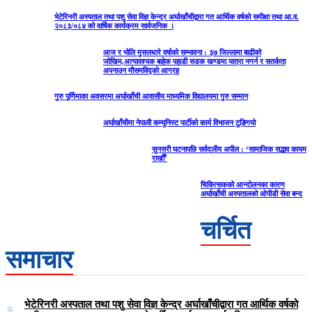
भेटेरिनरी अस्पताल तथा पशु सेवा विज्ञ केन्द्र अर्घाखाँचीद्वारा गत आर्थिक वर्षको समीक्षा तथा आ.व.
२०८३/०८४ को वार्षिक कार्यक्रम सार्वजनिक ।
आज र भोलि मुसलधारे वर्षाको सम्भावना : ३७ जिल्लामा बाढीको
जोखिम,अत्यावश्यक बाहेक पहाडी सडक खण्डमा यात्रा नगर्न र सतर्कता
अपनाउन मौसमविद्काे आग्रह
गुरु पूर्णिमाका अवसरमा अर्घाखाँची आवासीय माध्यमिक विद्यालयमा गुरु सम्मान
अर्घाखाँचीमा नेपाली कम्युनिस्ट पार्टीको कार्य विभाजन टुङ्गियो
सुनसरी घटनापछि सर्वदलीय अपील : ‘सामाजिक सद्भाव कायम
राखौँ’
चिकित्सकको आन्दोलनका कारण
अर्घाखाँची अस्पतालको ओपीडी सेवा बन्द
चर्चित
समाचार
भेटेरिनरी अस्पताल तथा पशु सेवा विज्ञ केन्द्र अर्घाखाँचीद्वारा गत आर्थिक वर्षको
१.