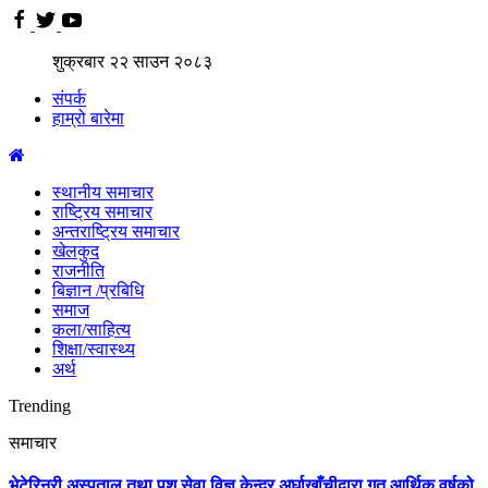
शुक्रबार
२२
साउन
२०८३
संपर्क
हाम्रो बारेमा
स्थानीय समाचार
राष्ट्रिय समाचार
अन्तराष्ट्रिय समाचार
खेलकुद
राजनीति
बिज्ञान /प्रबिधि
समाज
कला/साहित्य
शिक्षा/स्वास्थ्य
अर्थ
Trending
समाचार
भेटेरिनरी अस्पताल तथा पशु सेवा विज्ञ केन्द्र अर्घाखाँचीद्वारा गत आर्थिक वर्षको