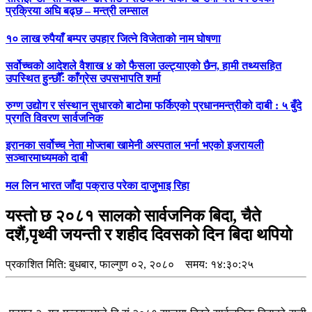
प्रक्रिया अघि बढ्छ – मन्त्री लम्साल
१० लाख रुपैयाँ बम्पर उपहार जित्ने विजेताको नाम घोषणा
सर्वोच्चको आदेशले वैशाख ४ को फैसला उल्ट्याएको छैन, हामी तथ्यसहित
उपस्थित हुन्छौँः काँग्रेस उपसभापति शर्मा
रुग्ण उद्योग र संस्थान सुधारको बाटोमा फर्किएको प्रधानमन्त्रीको दाबी : ५ बुँदे
प्रगति विवरण सार्वजनिक
इरानका सर्वोच्च नेता मोज्तबा खामेनी अस्पताल भर्ना भएको इजरायली
सञ्चारमाध्यमको दाबी
मल लिन भारत जाँदा पक्राउ परेका दाजुभाइ रिहा
यस्तो छ २०८१ सालको सार्वजनिक बिदा, चैते
दशैं,पृथ्वी जयन्ती र शहीद दिवसको दिन बिदा थपियो
प्रकाशित मिति:
बुधबार, फाल्गुण ०२, २०८०
समय: १४:३०:२५