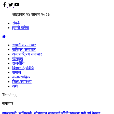
आइतबार
२४
साउन
२०८३
संपर्क
हाम्रो बारेमा
स्थानीय समाचार
राष्ट्रिय समाचार
अन्तराष्ट्रिय समाचार
खेलकुद
राजनीति
बिज्ञान /प्रबिधि
समाज
कला/साहित्य
शिक्षा/स्वास्थ्य
अर्थ
Trending
समाचार
सालझण्डी–सन्धिखर्क–ढोरपाटन सडकको बाँकी खण्डमा यसै वर्ष ठेक्का