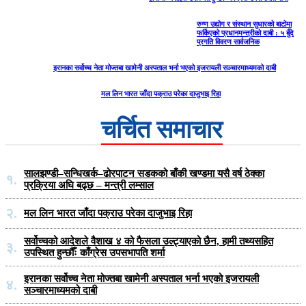
रुग्ण उद्योग र संस्थान सुधारको बाटोमा
फर्किएको प्रधानमन्त्रीको दाबी : ५ बुँदे
प्रगति विवरण सार्वजनिक
इरानका सर्वोच्च नेता मोज्तबा खामेनी अस्पताल भर्ना भएको इजरायली सञ्चारमाध्यमको दाबी
मल लिन भारत जाँदा पक्राउ परेका दाजुभाइ रिहा
चर्चित समाचार
सालझण्डी–सन्धिखर्क–ढोरपाटन सडकको बाँकी खण्डमा यसै वर्ष ठेक्का
१.
प्रक्रिया अघि बढ्छ – मन्त्री लम्साल
२.
मल लिन भारत जाँदा पक्राउ परेका दाजुभाइ रिहा
सर्वोच्चको आदेशले वैशाख ४ को फैसला उल्ट्याएको छैन, हामी तथ्यसहित
३.
उपस्थित हुन्छौँः काँग्रेस उपसभापति शर्मा
इरानका सर्वोच्च नेता मोज्तबा खामेनी अस्पताल भर्ना भएको इजरायली
४.
सञ्चारमाध्यमको दाबी