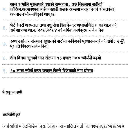
आज र भोलि मुसलधारे वर्षाको सम्भावना : ३७ जिल्लामा बाढीको
५.
जोखिम,अत्यावश्यक बाहेक पहाडी सडक खण्डमा यात्रा नगर्न र सतर्कता
अपनाउन मौसमविद्काे आग्रह
भेटेरिनरी अस्पताल तथा पशु सेवा विज्ञ केन्द्र अर्घाखाँचीद्वारा गत आ.व को
६.
समीक्षा तथा आ.व. २०८३/०८४ को वार्षिक कार्यक्रम सार्वजनिक
रुग्ण उद्योग र संस्थान सुधारको बाटोमा फर्किएको प्रधानमन्त्रीको दाबी : ५ बुँदे
७.
प्रगति विवरण सार्वजनिक
८.
तीन दिनमा सुनको भाउ तोलामा १३ हजार १०० रुपैयाँले बढ्यो
९.
१० लाख रुपैयाँ बम्पर उपहार जित्ने विजेताको नाम घोषणा
फेसबूकमा हामी
अर्घाखाँची टुडे
अर्घाखाँची मल्टिमिडिया प्रा.लि द्वारा सञ्चालित दर्ता नं. १७२१६८/०७४/०७५