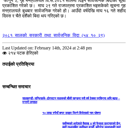
फागुन २, गृह मन्त्रालयले वि.सं.२०८१ सालमा दिइने सार्वजनिक बिदाको सूची
प्रकाशित गरेको छ। माघ २९ गते राजपत्रमा प्रकाशित भइसकेको सूचना गृह
मन्त्रालयले बुधबार सार्वजनिक गरेको हो। आउँदो वर्षदेखि माघ १६ गते शहीद
दिवस र चैते दशैंको बिदा थप गरिएको छ।
२०८१_सालको_सरकारी_तथा_सार्वजनिक_विदा_(५४_१०_२९)
Last Updated on: February 14th, 2024 at 2:48 pm
२१४ पटक हेरिएको
तपाईको प्रतिक्रिया
सम्बन्धित समाचार
सालझण्डी–सन्धिखर्क–ढोरपाटन सडकको बाँकी खण्डमा यसै वर्ष ठेक्का प्रक्रिया अघि बढ्छ –
मन्त्री लम्साल
१० लाख रुपैयाँ बम्पर उपहार जित्ने विजेताको नाम घोषणा
सर्वोच्चको आदेशले वैशाख ४ को फैसला उल्ट्याएको छैन,
हामी तथ्यसहित उपस्थित हुन्छौँः काँग्रेस उपसभापति शर्मा