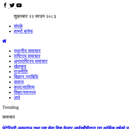
शुक्रबार
२२
साउन
२०८३
संपर्क
हाम्रो बारेमा
स्थानीय समाचार
राष्ट्रिय समाचार
अन्तराष्ट्रिय समाचार
खेलकुद
राजनीति
बिज्ञान /प्रबिधि
समाज
कला/साहित्य
शिक्षा/स्वास्थ्य
अर्थ
Trending
समाचार
भेटेरिनरी अस्पताल तथा पशु सेवा विज्ञ केन्द्र अर्घाखाँचीद्वारा गत आर्थिक वर्