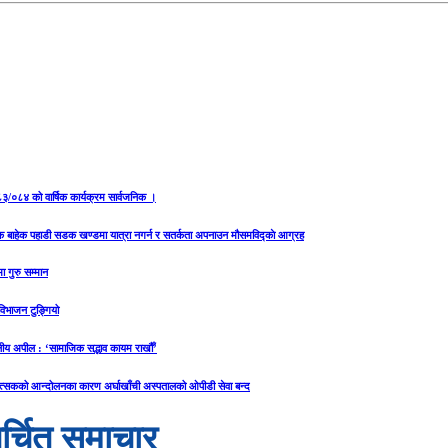
२०८३/०८४ को वार्षिक कार्यक्रम सार्वजनिक ।
यक बाहेक पहाडी सडक खण्डमा यात्रा नगर्न र सतर्कता अपनाउन मौसमविद्काे आग्रह
ा गुरु सम्मान
य विभाजन टुङ्गियो
ीय अपील : ‘सामाजिक सद्भाव कायम राखौँ’
त्सकको आन्दोलनका कारण अर्घाखाँची अस्पतालको ओपीडी सेवा बन्द
र्चित समाचार