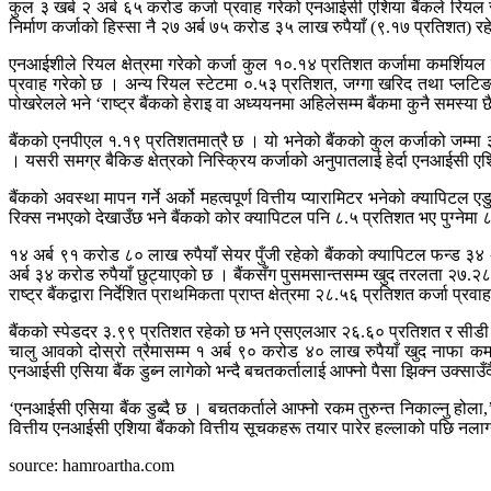
कुल ३ खर्ब २ अर्ब ६५ करोड कर्जा प्रवाह गरेको एनआईसी एशिया बैंकले रियल
निर्माण कर्जाको हिस्सा नै २७ अर्ब ७५ करोड ३५ लाख रुपैयाँ (९.१७ प्रतिशत) 
एनआईशीले रियल क्षेत्रमा गरेको कर्जा कुल १०.१४ प्रतिशत कर्जामा कमर्शियल कम
प्रवाह गरेको छ । अन्य रियल स्टेटमा ०.५३ प्रतिशत, जग्गा खरिद तथा प्लटिङम
पोखरेलले भने ‘राष्ट्र बैंकको हेराइ वा अध्ययनमा अहिलेसम्म बैंकमा कुनै समस्या 
बैंकको एनपीएल १.१९ प्रतिशतमात्रै छ । यो भनेको बैंकको कुल कर्जाको जम्मा ३
। यसरी समग्र बैकिङ क्षेत्रको निस्क्रिय कर्जाको अनुपातलाई हेर्दा एनआईसी 
बैंकको अवस्था मापन गर्ने अर्को महत्वपूर्ण वित्तीय प्यारामिटर भनेको क्यापिटल
रिक्स नभएको देखाउँछ भने बैंकको कोर क्यापिटल पनि ८.५ प्रतिशत भए पुग्नेमा
१४ अर्ब ९१ करोड ८० लाख रुपैयाँ सेयर पुँजी रहेको बैंकको क्यापिटल फन्ड ३४ अर
अर्ब ३४ करोड रुपैयाँ छुट्याएको छ । बैंकसँग पुसमसान्तसम्म खुद तरलता २७.२
राष्ट्र बैंकद्वारा निर्देशित प्राथमिकता प्राप्त क्षेत्रमा २८.५६ प्रतिशत कर्जा प
बैंकको स्पेडदर ३.९९ प्रतिशत रहेको छ भने एसएलआर २६.६० प्रतिशत र सीडी
चालु आवको दोस्रो त्रैमासम्म १ अर्ब ९० करोड ४० लाख रुपैयाँ खुद नाफा कम
एनआईसी एसिया बैंक डुब्न लागेको भन्दै बचतकर्तालाई आफ्नो पैसा झिक्न उक्साउ
‘एनआईसी एसिया बैंक डुब्दै छ । बचतकर्ताले आफ्नो रकम तुरुन्त निकाल्नु हो
वित्तीय एनआईसी एशिया बैंकको वित्तीय सूचकहरू तयार पारेर हल्लाको पछि नला
source: hamroartha.com