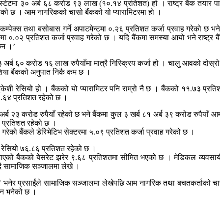
 स्टेटमा ३० अर्ब ६८ करोड ९३ लाख (१०.१४ प्रतिशत) हो । राष्ट्र बैंक तयार प
रहेको छ । आम नागरिकको चासो बैंकको यो प्यारामिटरमा हो ।
्पेक्स तथा बसोबास गर्ने अपाटमेन्टमा ०.२६ प्रतिशत कर्जा प्रवाह गरेको छ भने 
ा ०.०२ प्रतिशत कर्जा प्रवाह गरेको छ । यदि बैंकमा समस्या आयो भने राष्ट्र बै
छैन ।’
 अर्ब ६० करोड १६ लाख रुपैयाँमा मात्रै निस्क्रिय कर्जा हो । चालु आवको दोस्र
एशिया बैंकको अनुपात निकै कम छ ।
 एडुकेशी रेसियो हो । बैंकको यो प्यारामिटर पनि राम्रो नै छ । बैंकको ११.७३ प्र
 ८.६४ प्रतिशत रहेको छ ।
्ब २३ करोड रुपैयाँ रहेको छ भने बैंकमा कुल ३ खर्ब ८१ अर्ब ३९ करोड रुपैयाँ आम 
८ प्रतिशत रहेको छ ।
्रवाह गरेको बैंकले डेरिभेटिभ सेक्टरमा ५.०९ प्रतिशत कर्जा प्रवाह गरेको छ ।
 रेसियो ७६.८६ प्रतिशत रहेको छ ।
ाएको बैंकको बेसरेट झरेर ९.६८ प्रतिशतमा सीमित भएको छ । मेडिकल व्यवसायी द
ँदै सामाजिक सञ्जालमा लेखे ।
ला,’ भनेर प्रसाईंले सामाजिक सञ्जालमा लेखेपछि आम नागरिक तथा बचतकर्ताको चास
ग्न भनेको छ ।