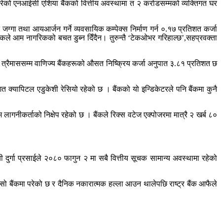
ारेको एनआईसी एशिया बैंकको वित्तीय अवस्थामा त २ करोडसम्मको व्यक्तिगत घर
जग्गा तथा आयआर्जन गर्ने व्यवसायिक कम्पेक्स निर्माण गर्न ०.१७ प्रतिशत कर्जा
ंकले आम नागरिकको बचत डुब्न दिँदैन। तुरुन्तै ‘टेकओभर गरिहाल्छ’,सहप्रवक्ता
ो त्रैमाससम्म वाणिज्य बैंकहरूको औसत निष्क्रिय कर्जा अनुपात ३.८१ प्रतिशत छ
तिशत क्यापिटल एडुकेशी रेसियो रहेको छ । बैंकको यो इन्डिकेटरले पनि बैंकमा कुनै
लागनीकर्ताको निक्षेप रहेको छ । बैंकले रिक्स वटेज एक्पोजरमा मात्रै २ खर्ब ८०
ुर्गा प्रसाईले २०८० फागुन २ मा सबै वित्तीय सूचक सामान्य अवस्थामा रहेको
ो बैंकमा परेको छ र दैनिक नकारात्मक हल्ला आउन थालेपछि राष्ट्र बैंक आफैले