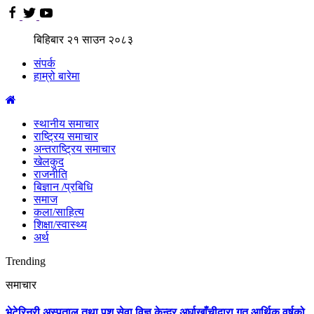
बिहिबार
२१
साउन
२०८३
संपर्क
हाम्रो बारेमा
स्थानीय समाचार
राष्ट्रिय समाचार
अन्तराष्ट्रिय समाचार
खेलकुद
राजनीति
बिज्ञान /प्रबिधि
समाज
कला/साहित्य
शिक्षा/स्वास्थ्य
अर्थ
Trending
समाचार
भेटेरिनरी अस्पताल तथा पशु सेवा विज्ञ केन्द्र अर्घाखाँचीद्वारा गत आर्थिक वर्षको