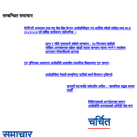
सम्बन्धित समाचार
भेटेरिनरी अस्पताल तथा पशु सेवा विज्ञ केन्द्र अर्घाखाँचीद्वारा गत आर्थिक वर्षको समीक्षा तथा आ.व.
२०८३/०८४ को वार्षिक कार्यक्रम सार्वजनिक ।
आज र भोलि मुसलधारे वर्षाको सम्भावना : ३७ जिल्लामा बाढीको
जोखिम,अत्यावश्यक बाहेक पहाडी सडक खण्डमा यात्रा नगर्न र सतर्कता
अपनाउन मौसमविद्काे आग्रह
गुरु पूर्णिमाका अवसरमा अर्घाखाँची आवासीय माध्यमिक विद्यालयमा गुरु सम्मान
अर्घाखाँचीमा नेपाली कम्युनिस्ट पार्टीको कार्य विभाजन टुङ्गियो
सुनसरी घटनापछि सर्वदलीय अपील : ‘सामाजिक सद्भाव कायम
राखौँ’
चिकित्सकको आन्दोलनका कारण
अर्घाखाँची अस्पतालको ओपीडी सेवा बन्द
चर्चित
समाचार