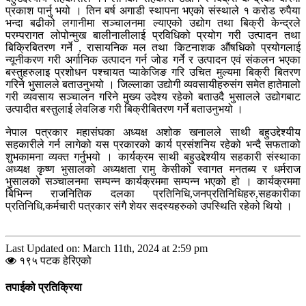
प्रकाश पार्नु भयो । तिन बर्ष अगाडी स्थापना भएको संस्थाले १ करोड रुपैया
भन्दा बढीको लगानीमा सञ्चालनमा ल्याएको उद्योग तथा बिक्री केन्द्रले
परम्परागत लोपोन्मुख बालीनालीलाई प्रविधिको प्रयोग गरी उत्पादन तथा
बिक्रिबितरण गर्ने , रासायनिक मल तथा किटनाशक औंषधिको प्रयोगलाई
न्यूनीकरण गरी अर्गानिक उत्पादन गर्न जोड गर्ने र उत्पादन एवं संकलन भएका
बस्तुहरुलाइ प्रशोधन पश्चायत प्याकेजिङ गरि उचित मुल्यमा बिक्री बितरण
गरिने भुसालले बताउनुभयो । जिल्लाका उद्योगी व्यवसायीहरुसंग समेत हातेमालो
गरी व्यवसाय सञ्चालन गरिने मुख्य उदेश्य रहेको बताउदै भुसालले उद्योगबाट
उत्पादीत बस्तुलाई लेवलिङ गरी बिक्रीबितरण गर्ने बताउनुभयो ।
नेपाल पत्रकार महासंघका अध्यक्ष अशोक खनालले साथी बहुउद्देश्यीय
सहकारीले गर्न लागेको यस प्रकारको कार्य प्रसंशनिय रहेको भन्दै सफताको
शुभकामना व्यक्त गर्नुभयो । कार्यक्रम साथी बहुउद्देश्यीय सहकारी संस्थाका
अध्यक्ष कृष्ण भुसालको अध्यक्षता रामु केसीको स्वागत मनतब्य र धर्मराज
भुसालको सञ्चालनमा सम्पन्न कार्यक्रममा सम्पन्न भएको हो । कार्यक्रममा
बिभिन्न राजनितिक दलका प्रतिनिधि,जनप्रतिनिधिहरु,सहकारीका
प्रतिनिधि,कर्मचारी पत्रकार संगै शेयर सदस्यहरुको उपस्थिति रहेको थियो ।
Last Updated on: March 11th, 2024 at 2:59 pm
१९५ पटक हेरिएको
तपाईको प्रतिक्रिया