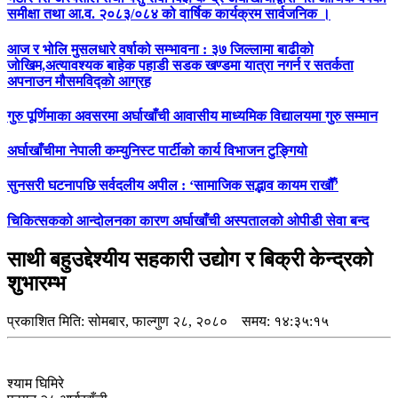
समीक्षा तथा आ.व. २०८३/०८४ को वार्षिक कार्यक्रम सार्वजनिक ।
आज र भोलि मुसलधारे वर्षाको सम्भावना : ३७ जिल्लामा बाढीको
जोखिम,अत्यावश्यक बाहेक पहाडी सडक खण्डमा यात्रा नगर्न र सतर्कता
अपनाउन मौसमविद्काे आग्रह
गुरु पूर्णिमाका अवसरमा अर्घाखाँची आवासीय माध्यमिक विद्यालयमा गुरु सम्मान
अर्घाखाँचीमा नेपाली कम्युनिस्ट पार्टीको कार्य विभाजन टुङ्गियो
सुनसरी घटनापछि सर्वदलीय अपील : ‘सामाजिक सद्भाव कायम राखौँ’
चिकित्सकको आन्दोलनका कारण अर्घाखाँची अस्पतालको ओपीडी सेवा बन्द
साथी बहुउद्देश्यीय सहकारी उद्योग र बिक्री केन्द्रको
शुभारम्भ
प्रकाशित मिति:
सोमबार, फाल्गुण २८, २०८०
समय: १४:३५:१५
श्याम घिमिरे