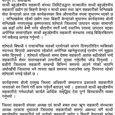
फागुन २८ अर्घाखाँची
साथी बहुउद्देश्यीय सहकारी संस्था लिमिटेडद्धारा सञ्चालीत साथी बहुउद्देश्यीय
सहकारी उद्योग एवं बिक्री केन्द्र र साथी बचत तथा ऋण सहकारीको सन्धिखर्क
सेवा केन्द्रको आज एक कार्यक्रमका बिच औपचारीक रुपमा शुभारम्भ भएको छ
। सन्धिखर्कमा रहेको उद्योग तथा बिक्री केन्द्रको शुभारम्भ कार्यक्रममा बोल्दै
सन्धिखर्क नगरप्रमुख कृष्णप्रसाद श्रेष्ठले जिल्लामा उत्पादन भएका सामाग्री
अब कहाँ लगेर बेच्ने भनेर भौतारीन नपर्ने भन्दै स्थानिय स्तरमा उत्पादन भएका
अर्गानिक सामाग्रीहरु साथी बहुउद्देश्यीय सहकारी संस्थामा ल्याइ बिक्रिबितरण
गर्न सबैलाइ आग्रह गर्नुभयो ।
श्रेष्ठले बिषाधी र रासायनिक मलको प्रयोगको कारण दिनप्रतिदिन व्यक्तिको
स्वास्थ्य बिग्रदो अबस्थामा रहेकोले अर्गानिक खानेकुरालाई प्रयोग गर्न सुझाव
समेत दिनुभयो । श्रेष्ठले पछिल्लो समय देशमा सहकारी आतंक बढीरहेको भन्दै
सहकारीले शेयर सदस्यहरुको लगानीको सुरक्षा गर्नुपर्नेमा जोड दिनुभयो ।
बाहीरी जिल्लामा सहकारी सम्बन्धी बिभिन्न समस्या आउने गरेको भएपनि
अर्घाखाँची जिल्लामा भने त्यस्ता खाले समस्या नआउनेमा आफु विस्वस्त रहेको
श्रेष्ठको भनाई रहेको छ ।
कार्यक्रममा बोल्दै प्रमुख जिल्ला अधिकारी कमलराज ढकालले सहकारीले
जनताको मन जित्ने गरी काम गर्नुपर्ने बताउनु भयो । ढकालले साथी बहुउद्देश्यीय
सहकारीले गर्नथालेको कार्यले आर्थिक समृद्धिमा टेवा पुग्ने बिस्वासपनि व्यक्त
गर्नुभयो ।
जिल्ला सहकारी संघका अध्यक्ष एवं साथी बचत तथा ऋृण सहकारी संस्थाका
अध्यक्ष प्रकाश भुसालले जिल्लामा सहकारीको समग्र अबस्था संगै साथी
बहुउद्देश्यीय सहकारीले गर्न लागेको सहकारी उद्योग र बिक्री केन्द्रको बारेमा