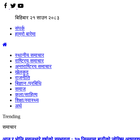
बिहिबार
२१
साउन
२०८३
संपर्क
हाम्रो बारेमा
स्थानीय समाचार
राष्ट्रिय समाचार
अन्तराष्ट्रिय समाचार
खेलकुद
राजनीति
बिज्ञान /प्रबिधि
समाज
कला/साहित्य
शिक्षा/स्वास्थ्य
अर्थ
Trending
समाचार
आज र भोलि मुसलधारे वर्षाको सम्भावना : ३७ जिल्लामा बाढीको जोखिम,अत्यावश