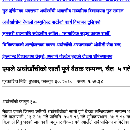
गुरु पूर्णिमाका अवसरमा अर्घाखाँची आवासीय माध्यमिक विद्यालयमा गुरु सम्मान
अर्घाखाँचीमा नेपाली कम्युनिस्ट पार्टीको कार्य विभाजन टुङ्गियो
सुनसरी घटनापछि सर्वदलीय अपील : ‘सामाजिक सद्भाव कायम राखौँ’
चिकित्सकको आन्दोलनका कारण अर्घाखाँची अस्पतालको ओपीडी सेवा बन्द
इंग्ल्यान्ड विश्वकपमा तेस्रो, एमबाप्पे गोल्डेन बुटको दौडमा शीर्षस्थानमा
एमाले अर्घाखाँचीको सातौं पूर्ण बैठक सम्पन्न, चैत–५ गते 
प्रकाशित मिति:
बुधबार, फाल्गुण ३०, २०८०
समय: १:५७:३४
अर्घाखाँची फागुन ३०-
नेकपा एमाले जिल्ला कमिटी अर्घाखाँचीको सातौं पूर्ण बैठक सन्धिखर्कमा सम्पन्
गते मालारानी ,१३ र १४ गते पाणिनि ,१५ र १६ गते भुमिकास्थान ,१७ र १८ गते
बि.क.ले दिनु भएको जानकारी अनुसार चैत–३ गते एमालेले सबै पालिका कमिटीका ब