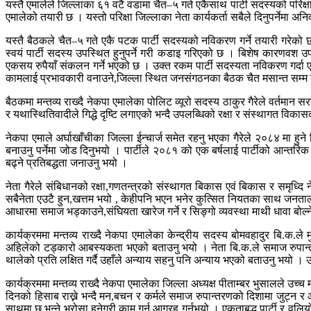
यस्तै एमालेले जिल्लाका ६१ वटै वडामा चैत–५ गते एकैसाथ पार्टी सदस्यको परिक्ष
एमालेको तयारी छ । यस्तो परिक्षा जिल्लाका नेता कार्यकर्ता सबैले दिनुपर्नेमा अ
यस्तै बैठकले चैत–५ गते एकै पटक पार्टी सदस्यको नविकरण गर्ने तयारी गरेको
स्वयं पार्टी सदस्य उपस्थित हुनुपर्ने गरी कडाइ गरिएको छ । बिशेष कारणवश उपस्
एकसय रुपैयाँ संकलन गर्ने भएको छ । उक्त रकम पार्टी सदस्यता नविकरण गर्दा एक
कामलाई प्रभावकारी वनाउने,जिल्ला स्थित जनसंगठनका बैठक चैत मसान्त सम्म ब
बैठकमा मन्तव्य राख्दै नेकपा एमालेका पोलिट व्यूरो सदस्य ठाकुर गैरेले वर्तमा
र यथास्थितिवादीले गिद्धे दृष्टि लगाएको भन्दै उपलब्धिको रक्षा र संस्थागत वि
नेकपा एमाले अर्घाखाँचीका जिल्ला ईन्चार्ज समेत रहनु भएका गैरेले २०८४ मा हु
बनाउनु पर्नेमा जोड दिनुभयो । पार्टीले २०८१ को एक बर्षलाई पार्टीको आन्तरिक 
बढ्ने प्रतिबद्धता जनाउनु भयो ।
नेता गैरेले संबिधानको रक्षा,गणतन्त्रको संस्थागत बिकास एवं बिकास र समृध्दि
सबैनेता एउटै हुन,खत्तम भयो , केहीपनि भएन भनेर कुत्सित नियतका साथ जनताला
आधारमा समाज भड्काउने,संघियता खारेज गर्ने र सिङ्गो व्यवस्था माथी धावा बोल्न
कार्यक्रममा मन्तव्य राख्दै नेकपा एमालेका केन्द्रीय सदस्य बोमवहादुर बि.
अहिलेको टड्कारो आबस्यकता भएको बताउनु भयो । नेता बि.क.ले समाज रुपान्तरण,स
थालेको प्रति लक्षित गर्दै उहाँले अन्याय सहनु पनि अन्याय भएको बताउनु भयो ।
कार्यक्रममा मन्तव्य राख्दै नेकपा एमालेका जिल्ला अध्यक्ष पीताम्बर भुसालले उच्
दिनको हिसाब राख्ने भन्दै मन,बचन र कर्मले समाज रुपान्तरणको दिशामा जुट्न र आफ
साथमा छ भन्ने भरोसा हुनेगरी काम गर्न आग्रह गर्नुभयो । एकताबद्ध पार्टी र वलि