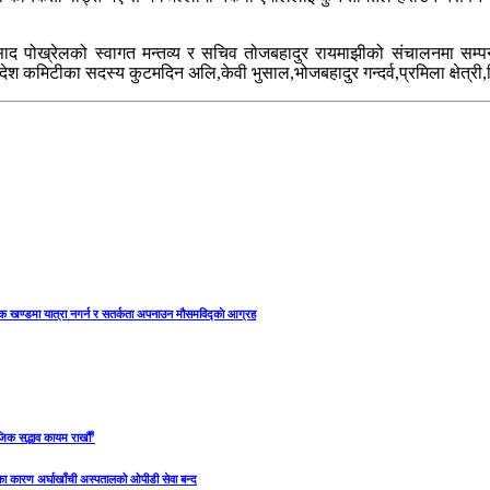
साद पोख्रेलको स्वागत मन्तव्य र सचिव तोजबहादुर रायमाझीको संचालनमा सम्पन्न
्रदेश कमिटीका सदस्य कुटमदिन अलि,केवी भुसाल,भोजबहादुर गन्दर्व,प्रमिला क्षेत्
क खण्डमा यात्रा नगर्न र सतर्कता अपनाउन मौसमविद्काे आग्रह
िक सद्भाव कायम राखौँ’
 कारण अर्घाखाँची अस्पतालको ओपीडी सेवा बन्द