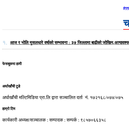
इंग्ल
च
१.
आज र भोलि मुसलधारे वर्षाको सम्भावना : ३७ जिल्लामा बाढीको जोखिम,अत्यावश्
फेसबूकमा हामी
अर्घाखाँची टुडे
अर्घाखाँची मल्टिमिडिया प्रा.लि द्वारा सञ्चालित दर्ता नं. १७२१६८/०७४/०७५
हाम्रो टिम
कार्यकारी अध्यक्ष/सञ्चालक : सम्पादक : सम्पर्क : ९८५७०६६३५८