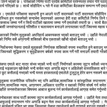
ा लिने भएको छ । परिक्षाको निम्ति पार्टी प्रदेश कमिटीले प्रश्नपत्र तयार गरि 
निवार्य गरिएको छ । साथै सोहीदिन ५ गते नै वडा कमिटीका बैठकहरु सम्पन्न गर्ने एम
 छ । एमालेले परिक्षामा सहभागी हुन आउने पार्टी सदस्यको पार्टी सदस्यता सोही
थित हुन नसक्नेको सन्दर्भमा सदस्यको अवस्था हेरी वडा कमिटीले निर्णय लिने छ । 
साथ जम्मा गर्ने र सिधैं पार्टीको खातामा जम्मा गर्ने एमालेको तयारी छ । साथै ब
सी जनसंगठनलाई गतिशील र चलायमान बनाउने लगायतका पार्टी जिवनमा महत्व राख्न
न सरकारको निर्माण मुलुकको अपरिहार्य आबस्यकता भएको बताउनु भयो । उहाँले नेपाली
कासको निम्ति सबै अग्रगामी शक्तिको बीच एकताको खाँचो रहेको बताउनु भयो ।
ने निर्वाचनमा नेकपा एमाले मुलुकको निर्णायक शक्तिको रुपमा स्थापित हुने बताउ
जिवनको शुद्धिकरण र सुदृढीकरण बर्षको रुपमा काम गर्ने गरी मनाउने तयारी गरेको भ
 नेकपा एमाले बाट मात्र संभव भएको भन्दै पार्टी निर्माणको काममा जुट्न सवैको ध्
ई भड्काउन खोजेको भन्दै सचेत भएर अगाडि बढ्न र अहिलेको वास्तविकता बारे जनलाई
े छुट कसैलाई नभएको भन्दै यस्ता हरकतलाई एमालेले टुलुटुलु हेरेर बस्न नसक्ने ब
क.ले मुलुकमा राजनीतिक परिवर्तन भए पनि आर्थिक,सामाजिक र सांस्कृतिक रुपान्
ामाजिक न्याय, अग्रगमन ,अधिकार प्राप्ति र रक्षाको निम्ति संघर्ष गर्न समेत तय
 उहाँले जनसरोकारका बिषयमा आबाज बुलन्द गर्न कार्यकर्तालाई आग्रह समेत गर्नुभय
च मनोबलका साथ पार्टी काममा जुट्न कार्यकर्तालाई आग्रह गर्नुभयो । उहाँले नेता तथ
ुलाई रुपान्तरण गरेर अगाडि बढ्न नेता तथा कार्यकर्तालाई आग्रह गर्नुभयो । नेता 
यो कार्यकर्ता पङ्ति भए सम्म जिल्लामा नेकपा एमालेलाई कुनै तागतले हराउन नसक्ने