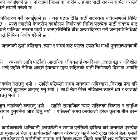
पठाएको जनाईएको छ । परिक्षामा जिल्लाका करीब ८ हजार पार्टी सदस्य सामेल गराउने
ालेले तयारी गरेको छ ।
दिन नविकरण गर्ने जनाईएको छ । यस पटक देखि पार्टी सदस्यता नविकरणको निम्ति
यस्तै एमालेले केन्द्रीय कार्यालय निर्माणको निम्ति प्रत्येक पार्टी सदस्य बाट
ैठकले पालिका स्तरमा पार्टी र जनप्रतिनिधि बीच अन्तरक्रिया गरी जनप्रतिनिधिको
े बिभिन्न निर्णय गरेको छ ।
 जनताको ठूलो बलिदान ,त्याग र संघर्ष बाट प्राप्त उपलब्धि माथी पुनरउत्थानवादी
नु भयो । त्यसको लागि पार्टीको आन्तरिक जीबनलाई व्यवस्थित ,एकताबद्ध र गतिशील
न्दै उहाँले नैतिक आदर्श ईमान्दार मूल्य सहितको पार्टी निर्माणको दिशामा अगाडि
यानाकर्षण गराउनु भयो । उहाँले पछिल्लो समय जनतामा अविश्वास ,निराशा पैदा गरि
 बुझाउन आग्रह गर्नु भयो । साथै नेता गैरेले संविधान च्यात्ने,धर्म र जातको
ताउनु भयो ।
तरण हुन नसकेको वताउनु भयो । उहाँले सामाजिक न्याय सहितको विकास र समृध्दि
ार हुनुपर्नेमा जोड दिनु भयो । पछिल्लो समय कार्यकर्ता हरेक कुरामा मौन बस्न
ो ।
ा कार्यकर्ताको आनिवानी ,कार्यशैली र समाज प्रतिको दायित्व बारे जनताले प्रत्येक
भुसालले नेता र कार्यकर्ताले भाषण गरेरमात्र नहुने भन्दै दुःख परेको बेला एमाले
 भन्दै हरेकखाले चुनौतीको सामना गर्न नेतृत्व तयार रहेको वताउँदै थप सक्रियताका