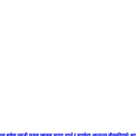
्यक बाहेक पहाडी सडक खण्डमा यात्रा नगर्न र सतर्कता अपनाउन मौसमविद्काे आग