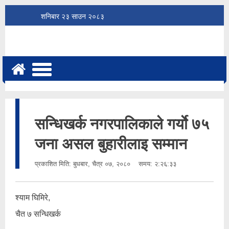
शनिबार
२३
साउन
२०८३
सन्धिखर्क नगरपालिकाले गर्याे ७५
जना असल बुहारीलाइ सम्मान
प्रकाशित मिति:
बुधबार, चैत्र ०७, २०८०
समय: २:२६:३३
श्याम घिमिरे,
चैत ७ सन्धिखर्क