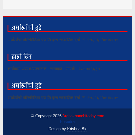
अर्घाखाँची टुडे
अर्घाखाँची मल्टिमिडिया प्रा.लि द्वारा सञ्चालित दर्ता नं. १७२१६८/०७४/०७५
हाम्रो टिम
कार्यकारी अध्यक्ष/सञ्चालक : सम्पादक : सम्पर्क : ९८५७०६६३५८
अर्घाखाँची टुडे
अर्घाखाँची मल्टिमिडिया प्रा.लि द्वारा सञ्चालित दर्ता नं. १७२१६८/०७४/०७५
© Copyright 2026
Arghakhanchitoday.com
Basudev
Design by
Krishna Bk