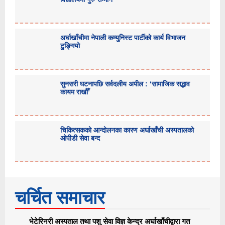
अर्घाखाँचीमा नेपाली कम्युनिस्ट पार्टीको कार्य विभाजन
टुङ्गियो
सुनसरी घटनापछि सर्वदलीय अपील : ‘सामाजिक सद्भाव
कायम राखौँ’
चिकित्सकको आन्दोलनका कारण अर्घाखाँची अस्पतालको
ओपीडी सेवा बन्द
चर्चित समाचार
भेटेरिनरी अस्पताल तथा पशु सेवा विज्ञ केन्द्र अर्घाखाँचीद्वारा गत