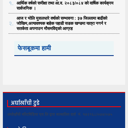
१.
आर्थिक वर्षको समीक्षा तथा आ.व. २०८३/०८४ को वार्षिक कार्यक्रम
सार्वजनिक ।
आज र भोलि मुसलधारे वर्षाको सम्भावना : ३७ जिल्लामा बाढीको
२.
जोखिम,अत्यावश्यक बाहेक पहाडी सडक खण्डमा यात्रा नगर्न र
सतर्कता अपनाउन मौसमविद्काे आग्रह
फेसबूकमा हामी
अर्घाखाँची टुडे
अर्घाखाँची मल्टिमिडिया प्रा.लि द्वारा सञ्चालित दर्ता नं. १७२१६८/०७४/०७५