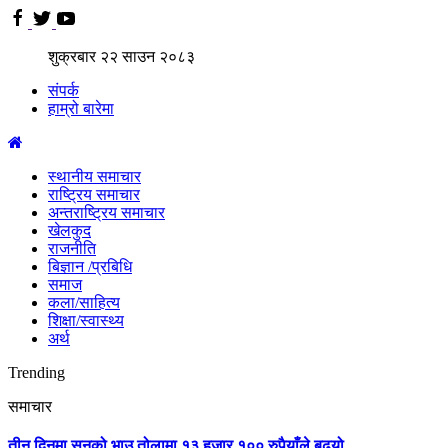
शुक्रबार
२२
साउन
२०८३
संपर्क
हाम्रो बारेमा
स्थानीय समाचार
राष्ट्रिय समाचार
अन्तराष्ट्रिय समाचार
खेलकुद
राजनीति
बिज्ञान /प्रबिधि
समाज
कला/साहित्य
शिक्षा/स्वास्थ्य
अर्थ
Trending
समाचार
तीन दिनमा सुनको भाउ तोलामा १३ हजार १०० रुपैयाँले बढ्यो