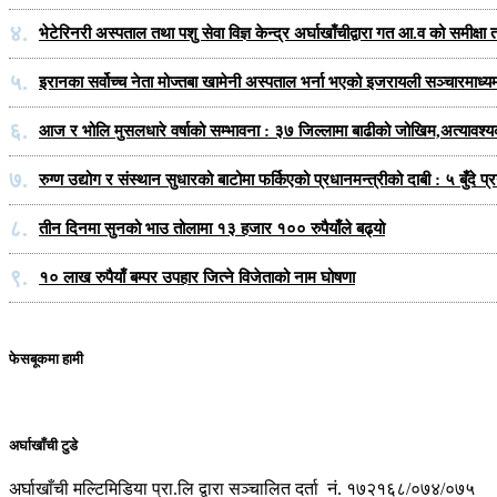
४.
भेटेरिनरी अस्पताल तथा पशु सेवा विज्ञ केन्द्र अर्घाखाँचीद्वारा गत आ.व को समीक
५.
इरानका सर्वोच्च नेता मोज्तबा खामेनी अस्पताल भर्ना भएको इजरायली सञ्चारमाध्य
६.
आज र भोलि मुसलधारे वर्षाको सम्भावना : ३७ जिल्लामा बाढीको जोखिम,अत्यावश्
७.
रुग्ण उद्योग र संस्थान सुधारको बाटोमा फर्किएको प्रधानमन्त्रीको दाबी : ५ बुँदे 
८.
तीन दिनमा सुनको भाउ तोलामा १३ हजार १०० रुपैयाँले बढ्यो
९.
१० लाख रुपैयाँ बम्पर उपहार जित्ने विजेताको नाम घोषणा
फेसबूकमा हामी
अर्घाखाँची टुडे
अर्घाखाँची मल्टिमिडिया प्रा.लि द्वारा सञ्चालित दर्ता नं. १७२१६८/०७४/०७५