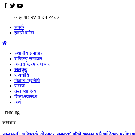
आइतबार
२४
साउन
२०८३
संपर्क
हाम्रो बारेमा
स्थानीय समाचार
राष्ट्रिय समाचार
अन्तराष्ट्रिय समाचार
खेलकुद
राजनीति
बिज्ञान /प्रबिधि
समाज
कला/साहित्य
शिक्षा/स्वास्थ्य
अर्थ
Trending
समाचार
सालझण्डी–सन्धिखर्क–ढोरपाटन सडकको बाँकी खण्डमा यसै वर्ष ठेक्का प्रक्रिया