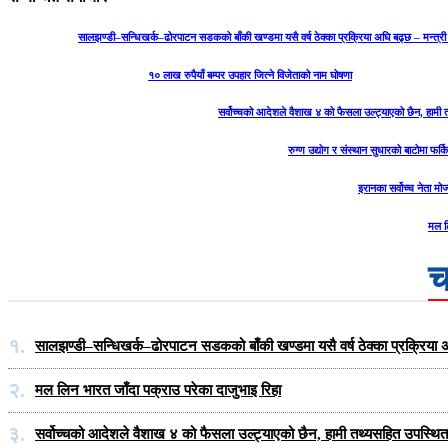
सालझण्डी–सन्धिखर्क–ढोरपाटन सडकको बाँकी खण्डमा यसै वर्ष ठेक्का प्रक्रिया अघि बढ्छ – मन्त्री
१० लाख रुपैयाँ बम्पर उपहार जित्ने विजेताको नाम घोषणा
सर्वोच्चको आदेशले वैशाख ४ को फैसला उल्ट्याएको छैन, हामी तथ
रुग्ण उद्योग र संस्थान सुधारको बाटोमा फर्क
इरानका सर्वोच्च नेता म
मल ल
च
१.
सालझण्डी–सन्धिखर्क–ढोरपाटन सडकको बाँकी खण्डमा यसै वर्ष ठेक्का प्रक्रिया अ
२.
मल लिन भारत जाँदा पक्राउ परेका दाजुभाइ रिहा
३.
सर्वोच्चको आदेशले वैशाख ४ को फैसला उल्ट्याएको छैन, हामी तथ्यसहित उपस्थित हु