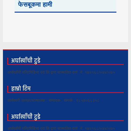
फेसबूकमा हामी
अर्घाखाँची टुडे
अर्घाखाँची मल्टिमिडिया प्रा.लि द्वारा सञ्चालित दर्ता नं. १७२१६८/०७४/०७५
हाम्रो टिम
कार्यकारी अध्यक्ष/सञ्चालक : सम्पादक : सम्पर्क : ९८५७०६६३५८
अर्घाखाँची टुडे
अर्घाखाँची मल्टिमिडिया प्रा.लि द्वारा सञ्चालित दर्ता नं. १७२१६८/०७४/०७५