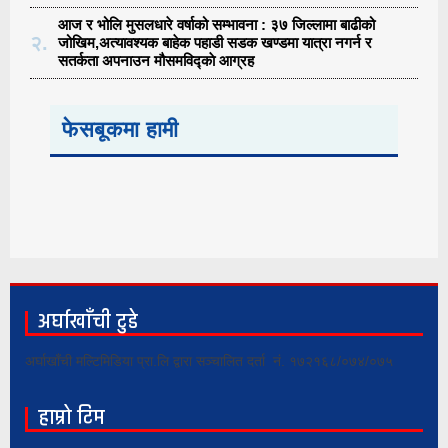
आज र भोलि मुसलधारे वर्षाको सम्भावना : ३७ जिल्लामा बाढीको
२.
जोखिम,अत्यावश्यक बाहेक पहाडी सडक खण्डमा यात्रा नगर्न र
सतर्कता अपनाउन मौसमविद्काे आग्रह
फेसबूकमा हामी
अर्घाखाँची टुडे
अर्घाखाँची मल्टिमिडिया प्रा.लि द्वारा सञ्चालित दर्ता नं. १७२१६८/०७४/०७५
हाम्रो टिम