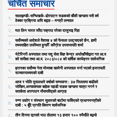
चर्चित समाचार
सालझण्डी–सन्धिखर्क–ढोरपाटन सडकको बाँकी खण्डमा यसै वर्ष
१.
ठेक्का प्रक्रिया अघि बढ्छ – मन्त्री लम्साल
२.
मल लिन भारत जाँदा पक्राउ परेका दाजुभाइ रिहा
सर्वोच्चको आदेशले वैशाख ४ को फैसला उल्ट्याएको छैन, हामी
३.
तथ्यसहित उपस्थित हुन्छौँः काँग्रेस उपसभापति शर्मा
भेटेरिनरी अस्पताल तथा पशु सेवा विज्ञ केन्द्र अर्घाखाँचीद्वारा गत आ.व
४.
को समीक्षा तथा आ.व. २०८३/०८४ को वार्षिक कार्यक्रम सार्वजनिक
इरानका सर्वोच्च नेता मोज्तबा खामेनी अस्पताल भर्ना भएको इजरायली
५.
सञ्चारमाध्यमको दाबी
आज र भोलि मुसलधारे वर्षाको सम्भावना : ३७ जिल्लामा बाढीको
६.
जोखिम,अत्यावश्यक बाहेक पहाडी सडक खण्डमा यात्रा नगर्न र
सतर्कता अपनाउन मौसमविद्काे आग्रह
रुग्ण उद्योग र संस्थान सुधारको बाटोमा फर्किएको प्रधानमन्त्रीको
७.
दाबी : ५ बुँदे प्रगति विवरण सार्वजनिक
८.
तीन दिनमा सुनको भाउ तोलामा १३ हजार १०० रुपैयाँले बढ्यो