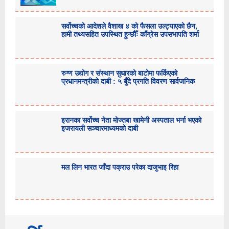
सर्वोच्चको आदेशले वैशाख ४ को फैसला उल्ट्याएको छैन,
हामी तथ्यसहित उपस्थित हुन्छौँः काँग्रेस उपसभापति शर्मा
रुग्ण उद्योग र संस्थान सुधारको बाटोमा फर्किएको
प्रधानमन्त्रीको दाबी : ५ बुँदे प्रगति विवरण सार्वजनिक
इरानका सर्वोच्च नेता मोज्तबा खामेनी अस्पताल भर्ना भएको
इजरायली सञ्चारमाध्यमको दाबी
मल लिन भारत जाँदा पक्राउ परेका दाजुभाइ रिहा