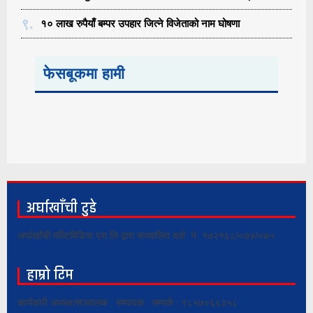
९.
१० लाख रुपैयाँ बम्पर उपहार जित्ने विजेताको नाम घोषणा
फेसबूकमा हामी
अर्घाखाँची टुडे
अर्घाखाँची मल्टिमिडिया प्रा.लि द्वारा सञ्चालित दर्ता नं. १७२१६८/०७४/०७५
हाम्रो टिम
कार्यकारी अध्यक्ष/सञ्चालक : सम्पादक : सम्पर्क : ९८५७०६६३५८