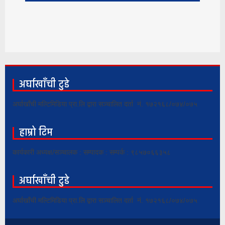
अर्घाखाँची टुडे
अर्घाखाँची मल्टिमिडिया प्रा.लि द्वारा सञ्चालित दर्ता नं. १७२१६८/०७४/०७५
हाम्रो टिम
कार्यकारी अध्यक्ष/सञ्चालक : सम्पादक : सम्पर्क : ९८५७०६६३५८
अर्घाखाँची टुडे
अर्घाखाँची मल्टिमिडिया प्रा.लि द्वारा सञ्चालित दर्ता नं. १७२१६८/०७४/०७५