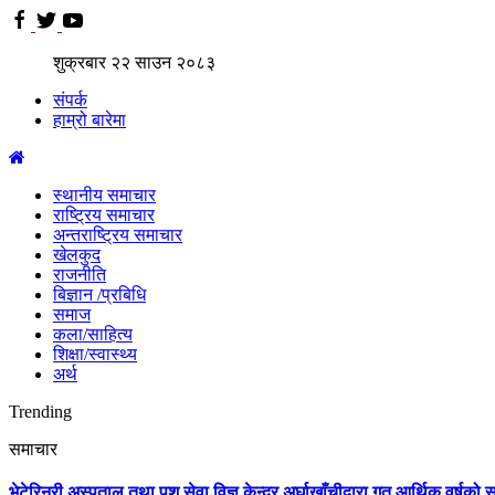
शुक्रबार
२२
साउन
२०८३
संपर्क
हाम्रो बारेमा
स्थानीय समाचार
राष्ट्रिय समाचार
अन्तराष्ट्रिय समाचार
खेलकुद
राजनीति
बिज्ञान /प्रबिधि
समाज
कला/साहित्य
शिक्षा/स्वास्थ्य
अर्थ
Trending
समाचार
भेटेरिनरी अस्पताल तथा पशु सेवा विज्ञ केन्द्र अर्घाखाँचीद्वारा गत आर्थिक वर्