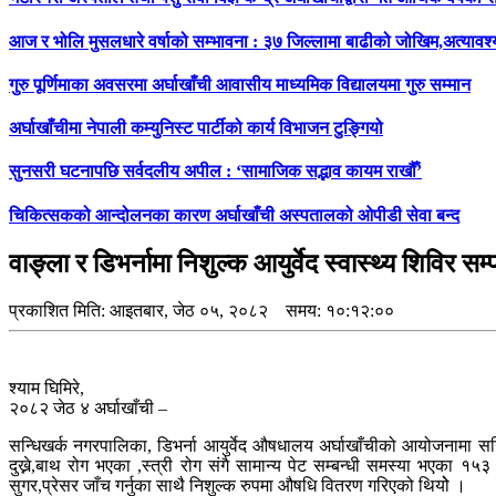
आज र भोलि मुसलधारे वर्षाको सम्भावना : ३७ जिल्लामा बाढीको जोखिम,अत्यावश
गुरु पूर्णिमाका अवसरमा अर्घाखाँची आवासीय माध्यमिक विद्यालयमा गुरु सम्मान
अर्घाखाँचीमा नेपाली कम्युनिस्ट पार्टीको कार्य विभाजन टुङ्गियो
सुनसरी घटनापछि सर्वदलीय अपील : ‘सामाजिक सद्भाव कायम राखौँ’
चिकित्सकको आन्दोलनका कारण अर्घाखाँची अस्पतालको ओपीडी सेवा बन्द
वाङ्ला र डिभर्नामा निशुल्क आयुर्वेद स्वास्थ्य शिविर स
प्रकाशित मिति:
आइतबार, जेठ ०५, २०८२
समय: १०:१२:००
श्याम घिमिरे,
२०८२ जेठ ४ अर्घाखाँची –
सन्धिखर्क नगरपालिका, डिभर्ना आयुर्वेद औषधालय अर्घाखाँचीको आयोजनामा सन्ध
दुख्ने,बाथ रोग भएका ,स्त्री रोग संगै सामान्य पेट सम्बन्धी समस्या भएका १५
सुगर,प्रेसर जाँच गर्नुका साथै निशुल्क रुपमा औषधि वितरण गरिएको थियोे ।