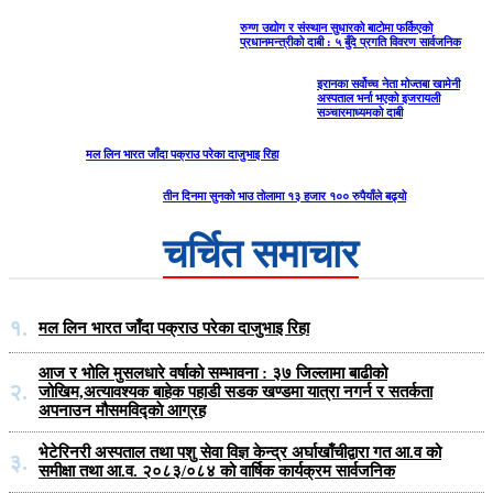
रुग्ण उद्योग र संस्थान सुधारको बाटोमा फर्किएको
प्रधानमन्त्रीको दाबी : ५ बुँदे प्रगति विवरण सार्वजनिक
इरानका सर्वोच्च नेता मोज्तबा खामेनी
अस्पताल भर्ना भएको इजरायली
सञ्चारमाध्यमको दाबी
मल लिन भारत जाँदा पक्राउ परेका दाजुभाइ रिहा
तीन दिनमा सुनको भाउ तोलामा १३ हजार १०० रुपैयाँले बढ्यो
चर्चित समाचार
१.
मल लिन भारत जाँदा पक्राउ परेका दाजुभाइ रिहा
आज र भोलि मुसलधारे वर्षाको सम्भावना : ३७ जिल्लामा बाढीको
२.
जोखिम,अत्यावश्यक बाहेक पहाडी सडक खण्डमा यात्रा नगर्न र सतर्कता
अपनाउन मौसमविद्काे आग्रह
भेटेरिनरी अस्पताल तथा पशु सेवा विज्ञ केन्द्र अर्घाखाँचीद्वारा गत आ.व को
३.
समीक्षा तथा आ.व. २०८३/०८४ को वार्षिक कार्यक्रम सार्वजनिक