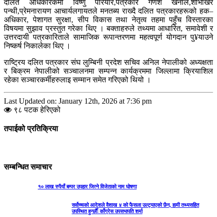
दलित अधिकारकर्मी विष्णु परियार,पत्रकार गणेश खनाल,शोभाखर
पन्थी,प्रेमनारायण आचार्यलगायतले मनतब्य राख्दै दलित पत्रकारहरूको हक–
अधिकार, पेशागत सुरक्षा, सीप विकास तथा नेतृत्व तहमा पहुँच विस्तारका
विषयमा सुझाव प्रस्तुत गरेका थिए । बक्ताहरुले तथ्यमा आधारित, समावेशी र
उत्तरदायी पत्रकारिताले सामाजिक रूपान्तरणमा महत्वपूर्ण योगदान पु¥याउने
निष्कर्ष निकालेका थिए ।
राष्ट्रिय दलित पत्रकार संघ लुम्बिनी प्रदेश सचिव अनिल नेपालीको अध्यक्षता
र बिक्रम नेपालीको सञ्चालनमा सम्पन्न कार्यक्रममा जिल्लामा क्रियाशिल
रहेका सञ्चारकर्मीहरुलाइ सम्मान समेत गरिएको थियो ।
Last Updated on: January 12th, 2026 at 7:36 pm
९८ पटक हेरिएको
तपाईको प्रतिक्रिया
सम्बन्धित समाचार
१० लाख रुपैयाँ बम्पर उपहार जित्ने विजेताको नाम घोषणा
सर्वोच्चको आदेशले वैशाख ४ को फैसला उल्ट्याएको छैन, हामी तथ्यसहित
उपस्थित हुन्छौँः काँग्रेस उपसभापति शर्मा