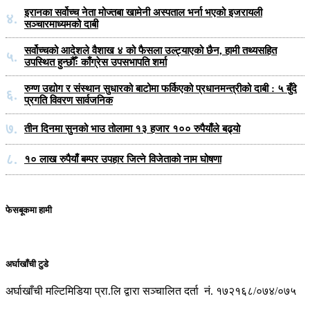
इरानका सर्वोच्च नेता मोज्तबा खामेनी अस्पताल भर्ना भएको इजरायली
४.
सञ्चारमाध्यमको दाबी
सर्वोच्चको आदेशले वैशाख ४ को फैसला उल्ट्याएको छैन, हामी तथ्यसहित
५.
उपस्थित हुन्छौँः काँग्रेस उपसभापति शर्मा
रुग्ण उद्योग र संस्थान सुधारको बाटोमा फर्किएको प्रधानमन्त्रीको दाबी : ५ बुँदे
६.
प्रगति विवरण सार्वजनिक
७.
तीन दिनमा सुनको भाउ तोलामा १३ हजार १०० रुपैयाँले बढ्यो
८.
१० लाख रुपैयाँ बम्पर उपहार जित्ने विजेताको नाम घोषणा
फेसबूकमा हामी
अर्घाखाँची टुडे
अर्घाखाँची मल्टिमिडिया प्रा.लि द्वारा सञ्चालित दर्ता नं. १७२१६८/०७४/०७५