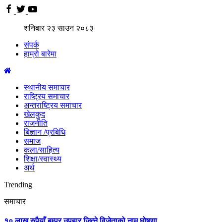
शनिबार
२३
साउन
२०८३
संपर्क
हाम्रो बारेमा
स्थानीय समाचार
राष्ट्रिय समाचार
अन्तराष्ट्रिय समाचार
खेलकुद
राजनीति
बिज्ञान /प्रबिधि
समाज
कला/साहित्य
शिक्षा/स्वास्थ्य
अर्थ
Trending
समाचार
१० लाख रुपैयाँ बम्पर उपहार जित्ने विजेताको नाम घोषणा