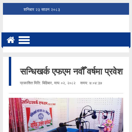
शनिबार
२३
साउन
२०८३
सन्धिखर्क एफएम नवौँ वर्षमा प्रवेश
प्रकाशित मिति:
बिहिबार, माघ ०२, २०८२
समय: ७:०४:३७