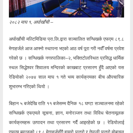
२०८२ माघ १, अर्घाखाँची –
अर्घाखाँची मल्टिमिडिया प्रा.लि.द्वारा सञ्चालित सन्धिखर्क एफएम ८९.८
मेगाहर्जले आज आफ्नो स्थापना भएको आठ वर्ष पूरा गरी नवौँ वर्षमा प्रवेश
गरेको छ । सन्धिखर्क नगरपालिका–२, भक्तिटोलस्थित प्रसिद्ध धार्मिक
स्थल सिद्धेश्वर शिवालय मन्दिरको काखबाट प्रसारण हुँदै आएको यस
रेडियोको २०७४ साल माघ १ गते भव्य कार्यक्रमका बीच औपचारिक
शुभारम्भ गरिएको थियो ।
बिहान ५ बजेदेखि राति ११ बजेसम्म दैनिक १८ घण्टा सञ्चालनमा रहेको
सन्धिखर्क एफएमले सूचना, ज्ञान, मनोरञ्जन तथा विविध चेतनामूलक
कार्यक्रमहरू उत्पादन तथा प्रसारण गर्दै आइरहेको छ । रेडियोलाई
एफएम ब्यान्डको ८९.८ मेगाहर्जसँगै हाम्रो पात्रो र नेपाली पात्रो मोबाइल