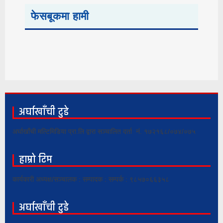
फेसबूकमा हामी
अर्घाखाँची टुडे
अर्घाखाँची मल्टिमिडिया प्रा.लि द्वारा सञ्चालित दर्ता नं. १७२१६८/०७४/०७५
हाम्रो टिम
कार्यकारी अध्यक्ष/सञ्चालक : सम्पादक : सम्पर्क : ९८५७०६६३५८
अर्घाखाँची टुडे