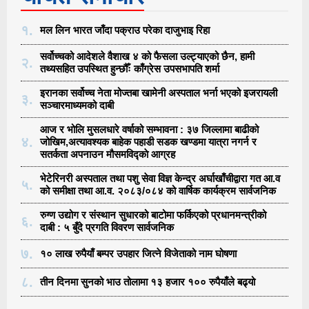
१.
मल लिन भारत जाँदा पक्राउ परेका दाजुभाइ रिहा
सर्वोच्चको आदेशले वैशाख ४ को फैसला उल्ट्याएको छैन, हामी
२.
तथ्यसहित उपस्थित हुन्छौँः काँग्रेस उपसभापति शर्मा
इरानका सर्वोच्च नेता मोज्तबा खामेनी अस्पताल भर्ना भएको इजरायली
३.
सञ्चारमाध्यमको दाबी
आज र भोलि मुसलधारे वर्षाको सम्भावना : ३७ जिल्लामा बाढीको
४.
जोखिम,अत्यावश्यक बाहेक पहाडी सडक खण्डमा यात्रा नगर्न र
सतर्कता अपनाउन मौसमविद्काे आग्रह
भेटेरिनरी अस्पताल तथा पशु सेवा विज्ञ केन्द्र अर्घाखाँचीद्वारा गत आ.व
५.
को समीक्षा तथा आ.व. २०८३/०८४ को वार्षिक कार्यक्रम सार्वजनिक
रुग्ण उद्योग र संस्थान सुधारको बाटोमा फर्किएको प्रधानमन्त्रीको
६.
दाबी : ५ बुँदे प्रगति विवरण सार्वजनिक
७.
१० लाख रुपैयाँ बम्पर उपहार जित्ने विजेताको नाम घोषणा
८.
तीन दिनमा सुनको भाउ तोलामा १३ हजार १०० रुपैयाँले बढ्यो