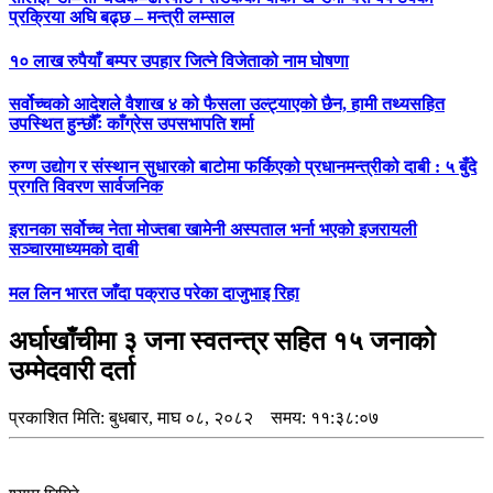
प्रक्रिया अघि बढ्छ – मन्त्री लम्साल
१० लाख रुपैयाँ बम्पर उपहार जित्ने विजेताको नाम घोषणा
सर्वोच्चको आदेशले वैशाख ४ को फैसला उल्ट्याएको छैन, हामी तथ्यसहित
उपस्थित हुन्छौँः काँग्रेस उपसभापति शर्मा
रुग्ण उद्योग र संस्थान सुधारको बाटोमा फर्किएको प्रधानमन्त्रीको दाबी : ५ बुँदे
प्रगति विवरण सार्वजनिक
इरानका सर्वोच्च नेता मोज्तबा खामेनी अस्पताल भर्ना भएको इजरायली
सञ्चारमाध्यमको दाबी
मल लिन भारत जाँदा पक्राउ परेका दाजुभाइ रिहा
अर्घाखाँचीमा ३ जना स्वतन्त्र सहित १५ जनाको
उम्मेदवारी दर्ता
प्रकाशित मिति:
बुधबार, माघ ०८, २०८२
समय: ११:३८:०७