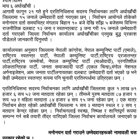
श्याम घिमिरे
माघ ६ अर्घाखाँची ।
आगामी फागुन २१ गते हुने प्रतिनिधिसभा सदस्य निर्वाचनका लागि अर्घाखाँची
जिल्लामा १५ जनाले उम्मेदवारी दर्ता गराएका छन् । निर्वाचन आयोगले तोकेको
मनोनयन दर्ता समयभित्र मंगलाव बिहान १० बजे देखि साँझ ५ बजेसम्म विभिन्न
राजनीतिक दलबाट १२ जना र स्वतन्त्रबाट ३ जना गरी १५ जनाले उम्मेदवारी
दर्ता गराएको जिल्ला निर्वाचन कार्यालय अर्घाखाँचीका प्रमुख बुद्ध प्रकाश
पौडेलले जानकारी दिनुभयो ।
कार्यालयका अनुसार जिल्लामा नेपाली कांग्रेस, नेपाल कम्युनिष्ट पार्टी (एमाले),
राष्ट्रिय स्वतन्त्र पार्टी, नेपाली कम्युनिष्ट पार्टी,राष्ट्रिय प्रजातन्त्र
पार्टी,राष्ट्रिय जनमोर्चा, नेपाल कम्युनिष्ट पार्टी (माओवादी), प्रगतिशील
लोकतान्त्रिक पार्टी, जनता समाजवादी पार्टी (एकल चिन्ह),मंगोल नेशनल
अर्गनाइजेशन, आम जनता पार्टीलगायतका दलबाट उम्मेदवारी दर्ता भएको छ भने
केही उम्मेदवार स्वतन्त्र रूपमा पनि चुनावी प्रतिस्पर्धामा उत्रिएका छन् ।
प्रतिनिधिसभा सदस्य निर्वाचनका लागि अर्घाखाँची जिल्लामा कुल १ लाख ७१
हजार ६ सय ५२ जना मतदाता रहेका छन् । तीमध्ये पुरुष मतदाता ८७ हजार १
सय ५७ र महिला मतदाता ८४ हजार ४ सय ९५ जना रहेका छन् । एक मात्र
निर्वाचन क्षेत्र रहेको अर्घाखाँची जिल्लामा १ सय २ मतदान स्थल र २ सय ९
मतदान केन्द्र रहेका छन् । निर्वाचनलाई स्वच्छ, निष्पक्ष र शान्तिपूर्ण रूपमा
सम्पन्न गर्न सबै तयारी तीव्र पारिएको जिल्ला निर्वाचन कार्यालयले जनाएको छ
।
मनोनयन दर्ता गराउने उम्मेदवारहरूको नामावली यस
प्रकार रहेको छ ।