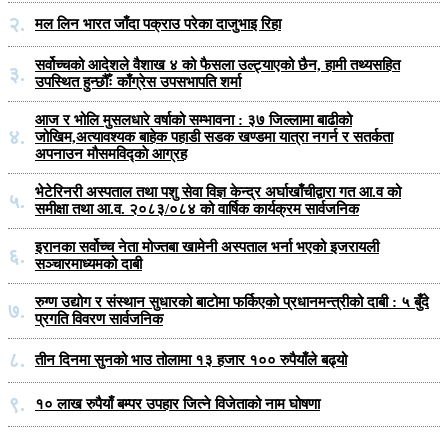
२.
मल लिन भारत जाँदा पक्राउ परेका दाजुभाइ रिहा
सर्वोच्चको आदेशले वैशाख ४ को फैसला उल्ट्याएको छैन, हामी तथ्यसहित
३.
उपस्थित हुन्छौँः काँग्रेस उपसभापति शर्मा
आज र भोलि मुसलधारे वर्षाको सम्भावना : ३७ जिल्लामा बाढीको
४.
जोखिम,अत्यावश्यक बाहेक पहाडी सडक खण्डमा यात्रा नगर्न र सतर्कता
अपनाउन मौसमविद्काे आग्रह
भेटेरिनरी अस्पताल तथा पशु सेवा विज्ञ केन्द्र अर्घाखाँचीद्वारा गत आ.व को
५.
समीक्षा तथा आ.व. २०८३/०८४ को वार्षिक कार्यक्रम सार्वजनिक
इरानका सर्वोच्च नेता मोज्तबा खामेनी अस्पताल भर्ना भएको इजरायली
६.
सञ्चारमाध्यमको दाबी
रुग्ण उद्योग र संस्थान सुधारको बाटोमा फर्किएको प्रधानमन्त्रीको दाबी : ५ बुँदे
७.
प्रगति विवरण सार्वजनिक
८.
तीन दिनमा सुनको भाउ तोलामा १३ हजार १०० रुपैयाँले बढ्यो
९.
१० लाख रुपैयाँ बम्पर उपहार जित्ने विजेताको नाम घोषणा