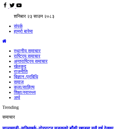
शनिबार
२३
साउन
२०८३
संपर्क
हाम्रो बारेमा
स्थानीय समाचार
राष्ट्रिय समाचार
अन्तराष्ट्रिय समाचार
खेलकुद
राजनीति
बिज्ञान /प्रबिधि
समाज
कला/साहित्य
शिक्षा/स्वास्थ्य
अर्थ
Trending
समाचार
सालझण्डी–सन्धिखर्क–ढोरपाटन सडकको बाँकी खण्डमा यसै वर्ष ठेक्का