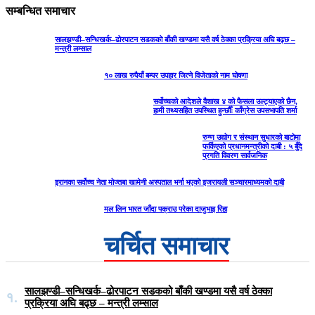
सम्बन्धित समाचार
सालझण्डी–सन्धिखर्क–ढोरपाटन सडकको बाँकी खण्डमा यसै वर्ष ठेक्का प्रक्रिया अघि बढ्छ –
मन्त्री लम्साल
१० लाख रुपैयाँ बम्पर उपहार जित्ने विजेताको नाम घोषणा
सर्वोच्चको आदेशले वैशाख ४ को फैसला उल्ट्याएको छैन,
हामी तथ्यसहित उपस्थित हुन्छौँः काँग्रेस उपसभापति शर्मा
रुग्ण उद्योग र संस्थान सुधारको बाटोमा
फर्किएको प्रधानमन्त्रीको दाबी : ५ बुँदे
प्रगति विवरण सार्वजनिक
इरानका सर्वोच्च नेता मोज्तबा खामेनी अस्पताल भर्ना भएको इजरायली सञ्चारमाध्यमको दाबी
मल लिन भारत जाँदा पक्राउ परेका दाजुभाइ रिहा
चर्चित समाचार
सालझण्डी–सन्धिखर्क–ढोरपाटन सडकको बाँकी खण्डमा यसै वर्ष ठेक्का
१.
प्रक्रिया अघि बढ्छ – मन्त्री लम्साल