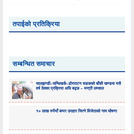
तपाईको प्रतिक्रिया
सम्बन्धित समाचार
सालझण्डी–सन्धिखर्क–ढोरपाटन सडकको बाँकी खण्डमा यसै
वर्ष ठेक्का प्रक्रिया अघि बढ्छ – मन्त्री लम्साल
१० लाख रुपैयाँ बम्पर उपहार जित्ने विजेताको नाम घोषणा