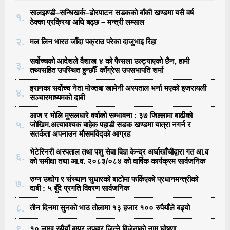
सालझण्डी–सन्धिखर्क–ढोरपाटन सडकको बाँकी खण्डमा यसै वर्ष
१.
ठेक्का प्रक्रिया अघि बढ्छ – मन्त्री लम्साल
२.
मल लिन भारत जाँदा पक्राउ परेका दाजुभाइ रिहा
सर्वोच्चको आदेशले वैशाख ४ को फैसला उल्ट्याएको छैन, हामी
३.
तथ्यसहित उपस्थित हुन्छौँः काँग्रेस उपसभापति शर्मा
इरानका सर्वोच्च नेता मोज्तबा खामेनी अस्पताल भर्ना भएको इजरायली
४.
सञ्चारमाध्यमको दाबी
आज र भोलि मुसलधारे वर्षाको सम्भावना : ३७ जिल्लामा बाढीको
५.
जोखिम,अत्यावश्यक बाहेक पहाडी सडक खण्डमा यात्रा नगर्न र
सतर्कता अपनाउन मौसमविद्काे आग्रह
भेटेरिनरी अस्पताल तथा पशु सेवा विज्ञ केन्द्र अर्घाखाँचीद्वारा गत आ.व
६.
को समीक्षा तथा आ.व. २०८३/०८४ को वार्षिक कार्यक्रम सार्वजनिक
रुग्ण उद्योग र संस्थान सुधारको बाटोमा फर्किएको प्रधानमन्त्रीको
७.
दाबी : ५ बुँदे प्रगति विवरण सार्वजनिक
८.
तीन दिनमा सुनको भाउ तोलामा १३ हजार १०० रुपैयाँले बढ्यो
९.
१० लाख रुपैयाँ बम्पर उपहार जित्ने विजेताको नाम घोषणा