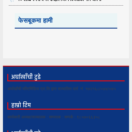
फेसबूकमा हामी
अर्घाखाँची टुडे
अर्घाखाँची मल्टिमिडिया प्रा.लि द्वारा सञ्चालित दर्ता नं. १७२१६८/०७४/०७५
हाम्रो टिम
कार्यकारी अध्यक्ष/सञ्चालक : सम्पादक : सम्पर्क : ९८५७०६६३५८