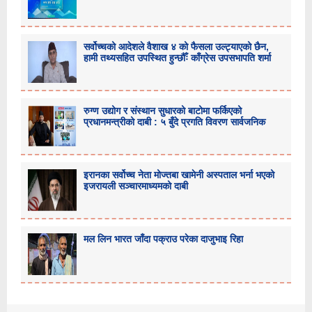
सर्वोच्चको आदेशले वैशाख ४ को फैसला उल्ट्याएको छैन,
हामी तथ्यसहित उपस्थित हुन्छौँः काँग्रेस उपसभापति शर्मा
रुग्ण उद्योग र संस्थान सुधारको बाटोमा फर्किएको
प्रधानमन्त्रीको दाबी : ५ बुँदे प्रगति विवरण सार्वजनिक
इरानका सर्वोच्च नेता मोज्तबा खामेनी अस्पताल भर्ना भएको
इजरायली सञ्चारमाध्यमको दाबी
मल लिन भारत जाँदा पक्राउ परेका दाजुभाइ रिहा