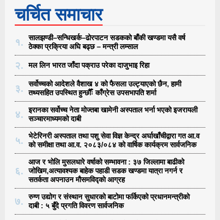
चर्चित समाचार
सालझण्डी–सन्धिखर्क–ढोरपाटन सडकको बाँकी खण्डमा यसै वर्ष
१.
ठेक्का प्रक्रिया अघि बढ्छ – मन्त्री लम्साल
२.
मल लिन भारत जाँदा पक्राउ परेका दाजुभाइ रिहा
सर्वोच्चको आदेशले वैशाख ४ को फैसला उल्ट्याएको छैन, हामी
३.
तथ्यसहित उपस्थित हुन्छौँः काँग्रेस उपसभापति शर्मा
इरानका सर्वोच्च नेता मोज्तबा खामेनी अस्पताल भर्ना भएको इजरायली
४.
सञ्चारमाध्यमको दाबी
भेटेरिनरी अस्पताल तथा पशु सेवा विज्ञ केन्द्र अर्घाखाँचीद्वारा गत आ.व
५.
को समीक्षा तथा आ.व. २०८३/०८४ को वार्षिक कार्यक्रम सार्वजनिक
आज र भोलि मुसलधारे वर्षाको सम्भावना : ३७ जिल्लामा बाढीको
६.
जोखिम,अत्यावश्यक बाहेक पहाडी सडक खण्डमा यात्रा नगर्न र
सतर्कता अपनाउन मौसमविद्काे आग्रह
रुग्ण उद्योग र संस्थान सुधारको बाटोमा फर्किएको प्रधानमन्त्रीको
७.
दाबी : ५ बुँदे प्रगति विवरण सार्वजनिक