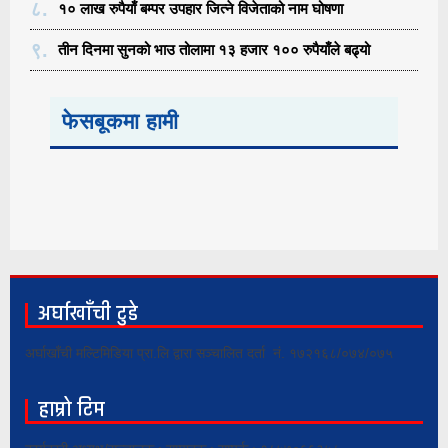
८.
१० लाख रुपैयाँ बम्पर उपहार जित्ने विजेताको नाम घोषणा
९.
तीन दिनमा सुनको भाउ तोलामा १३ हजार १०० रुपैयाँले बढ्यो
फेसबूकमा हामी
अर्घाखाँची टुडे
अर्घाखाँची मल्टिमिडिया प्रा.लि द्वारा सञ्चालित दर्ता नं. १७२१६८/०७४/०७५
हाम्रो टिम