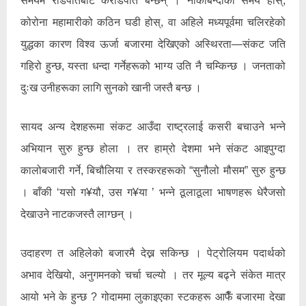
समयमै रोडपतिबाट करोडपति बन्छन् । नाकाबन्दीको समय होस्,
कोरोना महामारीको कठिन घडी होस्, वा अहिले मध्यपूर्वमा चलिरहेको
युद्धका कारण विश्व ऊर्जा बजारमा देखिएको अस्थिरता—संकट जति
गहिरो हुन्छ, यस्ता धन्दा गर्नेहरूको भाग्य उति नै चम्किन्छ । जनताको
दुःख उनीहरूका लागि सुनको खानी जस्तै बन्छ ।
सायद अन्य देशहरूमा संकट आउँदा राष्ट्रलाई कसरी बचाउने भन्ने
अभियान सुरु हुन्छ होला । तर हाम्रो देशमा भने संकट आइपुग्दा
कालोबजारी गर्ने, बिचौलिया र तस्करहरूको “सुनौलो मौसम” सुरु हुन्छ
। बाँकी ‘यसो ग¥यौ, उस ग¥या ’ भन्ने ठूलाठूला भाषणहरू धेरैजसो
देखाउने नाटकजस्तै लाग्छन् ।
उदाहरण त अहिलेको बजारमै देख्न सकिन्छ । पेट्रोलियम पदार्थको
अभाव देखियो, अनुगमनको चर्चा चल्यो । तर मूल्य बढ्ने संकेत मात्र
आयो भने के हुन्छ ? गोदाममा लुकाइएका स्टकहरू आफैँ बजारमा देखा