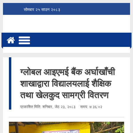
सोमबार
२५
साउन
२०८३
ग्लोबल आइएमई बैंक अर्घाखाँची
शाखाद्वारा विद्यालयलाई शैक्षिक
तथा खेलकुद सामग्री वितरण
प्रकाशित मिति:
शनिबार, जेठ २३, २०८३
समय: ७:३६:०२