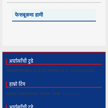
फेसबूकमा हामी
अर्घाखाँची टुडे
अर्घाखाँची मल्टिमिडिया प्रा.लि द्वारा सञ्चालित दर्ता नं. १७२१६८/०७४/०७५
हाम्रो टिम
कार्यकारी अध्यक्ष/सञ्चालक : सम्पादक : सम्पर्क : ९८५७०६६३५८
अर्घाखाँची टुडे