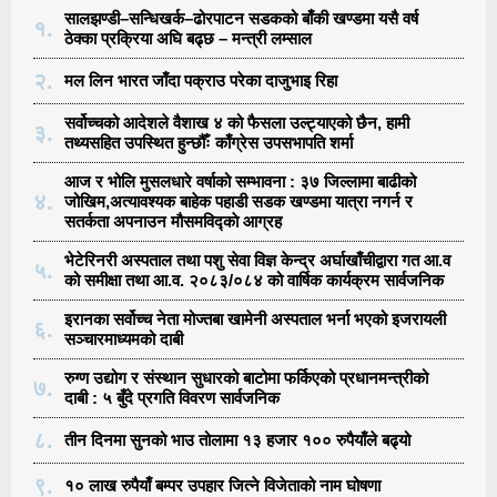
सालझण्डी–सन्धिखर्क–ढोरपाटन सडकको बाँकी खण्डमा यसै वर्ष
१.
ठेक्का प्रक्रिया अघि बढ्छ – मन्त्री लम्साल
२.
मल लिन भारत जाँदा पक्राउ परेका दाजुभाइ रिहा
सर्वोच्चको आदेशले वैशाख ४ को फैसला उल्ट्याएको छैन, हामी
३.
तथ्यसहित उपस्थित हुन्छौँः काँग्रेस उपसभापति शर्मा
आज र भोलि मुसलधारे वर्षाको सम्भावना : ३७ जिल्लामा बाढीको
४.
जोखिम,अत्यावश्यक बाहेक पहाडी सडक खण्डमा यात्रा नगर्न र
सतर्कता अपनाउन मौसमविद्काे आग्रह
भेटेरिनरी अस्पताल तथा पशु सेवा विज्ञ केन्द्र अर्घाखाँचीद्वारा गत आ.व
५.
को समीक्षा तथा आ.व. २०८३/०८४ को वार्षिक कार्यक्रम सार्वजनिक
इरानका सर्वोच्च नेता मोज्तबा खामेनी अस्पताल भर्ना भएको इजरायली
६.
सञ्चारमाध्यमको दाबी
रुग्ण उद्योग र संस्थान सुधारको बाटोमा फर्किएको प्रधानमन्त्रीको
७.
दाबी : ५ बुँदे प्रगति विवरण सार्वजनिक
८.
तीन दिनमा सुनको भाउ तोलामा १३ हजार १०० रुपैयाँले बढ्यो
९.
१० लाख रुपैयाँ बम्पर उपहार जित्ने विजेताको नाम घोषणा