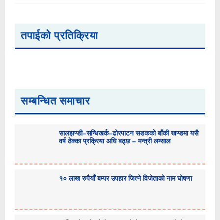
तपाईको प्रतिक्रिया
सम्बन्धित समाचार
सालझण्डी–सन्धिखर्क–ढोरपाटन सडकको बाँकी खण्डमा यसै
वर्ष ठेक्का प्रक्रिया अघि बढ्छ – मन्त्री लम्साल
१० लाख रुपैयाँ बम्पर उपहार जित्ने विजेताको नाम घोषणा