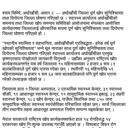
श्याम घिमिरे, अर्घाखाँची, असार २ — अर्घाखाँची जिल्ला पूर्ण खोप सुनिश्चितता
तथा दिगोपना जिल्ला घोषणा गरिएको छ । स्वास्थ्य कार्यालय अर्घाखाँचीको
समन्वय तथा जिल्ला खोप समन्वय समितिको आयोजनामा मंगलबार आयोजित
कार्यक्रममा जिल्लालाई औपचारिक रूपमा पूर्ण खोप सुनिश्चितता तथा दिगोपना
जिल्ला घोषणा गरिएको हो ।
“स्थानीय स्वामित्व र सहभागिता, अर्घाखाँचीको प्रतिबद्धता– हरेक वर्ष पूर्ण
खोपको सुनिश्चितता” भन्ने मूल नाराका साथ पूर्ण खोप सुनिश्चितता तथा
दिगोपना जिल्ला घोषणा गरिएको स्वास्थ्य कार्यालय अर्घाखाँचीका प्रमुख
कृष्णप्रसाद पोख्रेलले जानकारी दिनुभयो । उहाँका अनुसार राष्ट्रिय खोप
कार्यक्रमअन्तर्गत यस वर्ष जिल्लामा १५ महिनासम्मका २ हजार ४ सय ८९
बालबालिकाले पूर्ण खोप प्राप्त गरेका छन् । त्यसैगरी १६ महिनादेखि ५९
महिनासम्मका ७ हजार १ सय ६४ जना बालबालिकाले पनि पूर्ण खोप प्राप्त
गरेको तथ्याङ्क रहेको छ ।
जिल्लामा हाल १ जिल्ला अस्पताल, २ प्राथमिक स्वास्थ्य केन्द्र, ३९ स्वास्थ्य
चौकी, १९ आधारभूत स्वास्थ्य केन्द्र, ११ सामुदायिक स्वास्थ्य इकाइ, २३ सहरी
स्वास्थ्य केन्द्र, १८२ खोप केन्द्र, ७६ गाउँघर क्लिनिक तथा ८५० जना
सामुदायिक महिला स्वास्थ्य स्वयंसेविका परिचालित रहेका छन्। साथै जिल्लाका
तीन स्थानीय तहमा आधारभूत अस्पताल निर्माण सम्पन्न भइसकेका छन् ।
नेपाल सरकारले राष्ट्रिय खोप कार्यक्रममार्फत हाल १४ रोगविरुद्ध १४
प्रकारका खोप निःशुल्क उपलब्ध गराउँदै आएको छ । विश्वबाट बिफर रोग