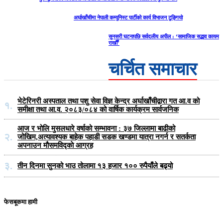
अर्घाखाँचीमा नेपाली कम्युनिस्ट पार्टीको कार्य विभाजन टुङ्गियो
सुनसरी घटनापछि सर्वदलीय अपील : ‘सामाजिक सद्भाव कायम
राखौँ’
चर्चित समाचार
भेटेरिनरी अस्पताल तथा पशु सेवा विज्ञ केन्द्र अर्घाखाँचीद्वारा गत आ.व को
१.
समीक्षा तथा आ.व. २०८३/०८४ को वार्षिक कार्यक्रम सार्वजनिक
आज र भोलि मुसलधारे वर्षाको सम्भावना : ३७ जिल्लामा बाढीको
२.
जोखिम,अत्यावश्यक बाहेक पहाडी सडक खण्डमा यात्रा नगर्न र सतर्कता
अपनाउन मौसमविद्काे आग्रह
३.
तीन दिनमा सुनको भाउ तोलामा १३ हजार १०० रुपैयाँले बढ्यो
फेसबूकमा हामी