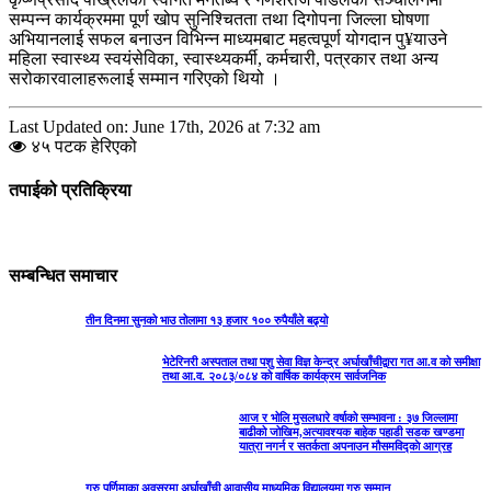
सम्पन्न कार्यक्रममा पूर्ण खोप सुनिश्चितता तथा दिगोपना जिल्ला घोषणा
अभियानलाई सफल बनाउन विभिन्न माध्यमबाट महत्वपूर्ण योगदान पु¥याउने
महिला स्वास्थ्य स्वयंसेविका, स्वास्थ्यकर्मी, कर्मचारी, पत्रकार तथा अन्य
सरोकारवालाहरूलाई सम्मान गरिएको थियो ।
Last Updated on: June 17th, 2026 at 7:32 am
४५ पटक हेरिएको
तपाईको प्रतिक्रिया
सम्बन्धित समाचार
तीन दिनमा सुनको भाउ तोलामा १३ हजार १०० रुपैयाँले बढ्यो
भेटेरिनरी अस्पताल तथा पशु सेवा विज्ञ केन्द्र अर्घाखाँचीद्वारा गत आ.व को समीक्षा
तथा आ.व. २०८३/०८४ को वार्षिक कार्यक्रम सार्वजनिक
आज र भोलि मुसलधारे वर्षाको सम्भावना : ३७ जिल्लामा
बाढीको जोखिम,अत्यावश्यक बाहेक पहाडी सडक खण्डमा
यात्रा नगर्न र सतर्कता अपनाउन मौसमविद्काे आग्रह
गुरु पूर्णिमाका अवसरमा अर्घाखाँची आवासीय माध्यमिक विद्यालयमा गुरु सम्मान