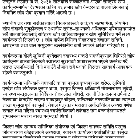
उन्मूलन भएपछि वि.सं. २०३४ सालदेखि सञ्चालनमा आएको राष्ट्रिय खोप
कार्यक्रममार्फत देशभरका करिब १६ हजार खोप केन्द्रबाट बालबालिकालाई
नियमित खोप सेवा प्रदान गरिँदै आएको छ ।
स्थानीय तह तथा सरोकारवाला निकायहरूको सक्रिय सहभागिता, नियमित
खोप सेवाको सुदृढीकरण र स्थानीय स्रोत–साधनको अधिकतम परिचालनमार्फत
सबै बालबालिकालाई राष्ट्रिय खोप तालिकाअनुसार खोप सुनिश्चित गर्ने लक्ष्य
कार्यक्रमले लिएको छ । खोप मार्फत बिभिन्न रोगहरुबाट बचाउन सकिने,
अपाङ्गता तथा बाल मृत्युदरमा उल्लेखनीय कमी ल्याउने अपेक्षा गरिएको छ ।
कार्यक्रममा बोल्दै लुम्बिनी प्रदेशका स्वास्थ्य मन्त्री रामजीप्रसाद घिमिरेले खोप
कार्यक्रम बालबालिकाको स्वास्थ्य सुरक्षाको आधारस्तम्भ भएको उल्लेख गर्दै
प्राप्त उपलब्धिलाई दिगो बनाउँदै लैजान सबै पक्षको निरन्तर सहकार्य आवश्यक
रहेको बताउनुभयो ।
कार्यक्रममा सन्धिखर्क नगरपालिकाका प्रमुख कृष्णप्रसाद श्रेष्ठ, लुम्बिनी
प्रदेश खोप संयोजक कुमार थापा, प्रमुख जिल्ला अधिकारी तोयनारायण सुवेदी,
स्वास्थ्य मन्त्रालयका निर्देशक रोशनलाल चौधरी, राजनीतिक दलका तर्फबाट
नेकपाका केन्द्रीय सदस्य रामबहादुर चौहान, सन्धिखर्क नगरपालिकाका स्वास्थ्य
शाखा प्रमुख पूर्ण पराजुली, नेपाल पत्रकार महासंघ अर्घाखाँचीका अध्यक्ष गणेश
खनाल तथा महिला स्वास्थ्य स्वयंसेविकाको तर्फबाट उमा बन्जाडेलगायतले
शुभकामना मन्तव्य व्यक्त गर्नुभएको थियो ।
जिल्ला खोप समन्वय समितिका संयोजक एवं जिल्ला समन्वय समिति प्रमुख
जीवनारायण कोइरालाको अध्यक्षता, स्वास्थ्य कार्यालय अर्घाखाँचीका प्रमुख
कृष्णप्रसाद पोख्रेलको स्वागत मनतब्य र गणेशराज पौडेलको सञ्चालनमा