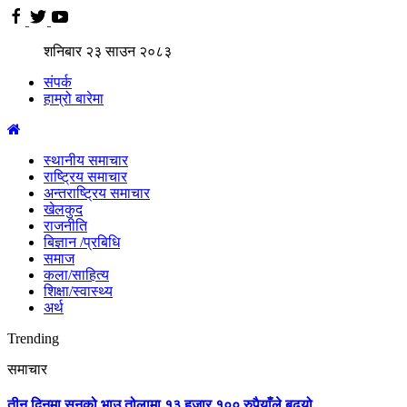
शनिबार
२३
साउन
२०८३
संपर्क
हाम्रो बारेमा
स्थानीय समाचार
राष्ट्रिय समाचार
अन्तराष्ट्रिय समाचार
खेलकुद
राजनीति
बिज्ञान /प्रबिधि
समाज
कला/साहित्य
शिक्षा/स्वास्थ्य
अर्थ
Trending
समाचार
तीन दिनमा सुनको भाउ तोलामा १३ हजार १०० रुपैयाँले बढ्यो