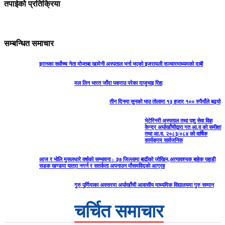
तपाईको प्रतिक्रिया
सम्बन्धित समाचार
इरानका सर्वोच्च नेता मोज्तबा खामेनी अस्पताल भर्ना भएको इजरायली सञ्चारमाध्यमको दाबी
मल लिन भारत जाँदा पक्राउ परेका दाजुभाइ रिहा
तीन दिनमा सुनको भाउ तोलामा १३ हजार १०० रुपैयाँले बढ्यो
भेटेरिनरी अस्पताल तथा पशु सेवा विज्ञ
केन्द्र अर्घाखाँचीद्वारा गत आ.व को समीक्षा
तथा आ.व. २०८३/०८४ को वार्षिक
कार्यक्रम सार्वजनिक
आज र भोलि मुसलधारे वर्षाको सम्भावना : ३७ जिल्लामा बाढीको जोखिम,अत्यावश्यक बाहेक पहाडी
सडक खण्डमा यात्रा नगर्न र सतर्कता अपनाउन मौसमविद्काे आग्रह
गुरु पूर्णिमाका अवसरमा अर्घाखाँची आवासीय माध्यमिक विद्यालयमा गुरु सम्मान
चर्चित समाचार