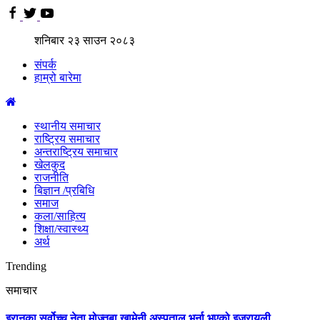
शनिबार
२३
साउन
२०८३
संपर्क
हाम्रो बारेमा
स्थानीय समाचार
राष्ट्रिय समाचार
अन्तराष्ट्रिय समाचार
खेलकुद
राजनीति
बिज्ञान /प्रबिधि
समाज
कला/साहित्य
शिक्षा/स्वास्थ्य
अर्थ
Trending
समाचार
इरानका सर्वोच्च नेता मोज्तबा खामेनी अस्पताल भर्ना भएको इजरायली