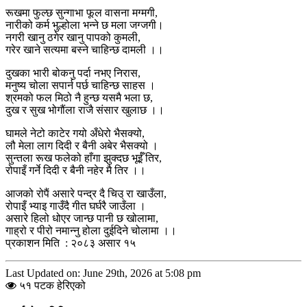
रूखमा फुल्छ सुन्गाभा फूल वासना मग्मगी,
नारीको कर्म भुल्होला भन्ने छ मला जग्जगी।
नगरी खानु ठगेर खानु पापको कुमली,
गरेर खाने सत्यमा बस्ने चाहिन्छ दामली ।।
दुखका भारी बोकनु पर्दा नभए निरास,
मनुष्य चोला सपार्न पर्छ चाहिन्छ साहस ।
श्रमको फल मिठो नै हुन्छ यसमै भला छ,
दुख र सुख भोगौंला राजै संसार खुलाछ ।।
घामले नेटो काटेर गयो अँधेरो भैसक्यो,
लौ मेला लाग दिदी र बैनी अबेर भैसक्यो ।
सुन्तला रूख फलेको हाँगा झुक्दछ भूईँ तिर,
रोपाइँ गर्ने दिदी र बैनी नहेर मै तिर ।।
आजको रोपैं असारे पन्द्र दै चिउ् रा खाउँला,
रोपाइँ भ्याइ गाउँदै गीत घर्घरै जाउँला ।
असारे हिलो धोएर जान्छ पानी छ खोलामा,
गाह्रो र पीरो नमान्नु होला दुईदिने चोलामा ।।
प्रकाशन मिति : २०८३ असार १५
Last Updated on: June 29th, 2026 at 5:08 pm
५१ पटक हेरिएको