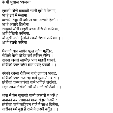
के पी भुसाल ‘अजस’
एकली छोरी बाबाकी प्यारी झरें मै मेलामा,
आ है झरें मै मेलामा
कसोरी टेकु यी कोमल पाउ असारे हिलोमा ।
आ है असारे हिलोमा
साहुकी छोरी माइती बस्दा देखियो कजिया,
आहै देखियो कजिया,
यो दुखी कर्म हिलोले खायो रेशमी फरियाा ।।
आ है रेशमी फरिया
घैयाको धान लागेन फूल नुगेन भूईँतिर,
रोपैंको मेलो छोडेर सबै हेर्दैछन् मैतिर ।
सपना जस्तो लाग्दैछ आज माइती घरको,
छोरीको जात रहेछ बास पराइ घरको ।।
बगेको खोला रोकिन्न कतै लाग्दैन अबाट,
छोरीको जात नजान्दा कर्म भुल्भयो मबाट ।
छोरीको जन्म हारेको कर्म भाविले लेखेको,
भएन आज लेखेको नभै यो मन्ले खोजेको ।।
धारा नै छैन कुवाको पानी कसोरी म भरुँ ?
बाबाको दया आमाको माया संझेर केगरुँ ?
छोरीको कर्म छाड्दिन राजै मै साथ दिउँला,
नारीको मर्म बुझे है राजै मै लक्ष्मी बनुँल ।।