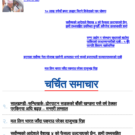
१० लाख रुपैयाँ बम्पर उपहार जित्ने विजेताको नाम घोषणा
सर्वोच्चको आदेशले वैशाख ४ को फैसला उल्ट्याएको छैन,
हामी तथ्यसहित उपस्थित हुन्छौँः काँग्रेस उपसभापति शर्मा
रुग्ण उद्योग र संस्थान सुधारको बाटोमा
फर्किएको प्रधानमन्त्रीको दाबी : ५ बुँदे
प्रगति विवरण सार्वजनिक
इरानका सर्वोच्च नेता मोज्तबा खामेनी अस्पताल भर्ना भएको इजरायली सञ्चारमाध्यमको दाबी
मल लिन भारत जाँदा पक्राउ परेका दाजुभाइ रिहा
चर्चित समाचार
सालझण्डी–सन्धिखर्क–ढोरपाटन सडकको बाँकी खण्डमा यसै वर्ष ठेक्का
१.
प्रक्रिया अघि बढ्छ – मन्त्री लम्साल
२.
मल लिन भारत जाँदा पक्राउ परेका दाजुभाइ रिहा
सर्वोच्चको आदेशले वैशाख ४ को फैसला उल्ट्याएको छैन, हामी तथ्यसहित