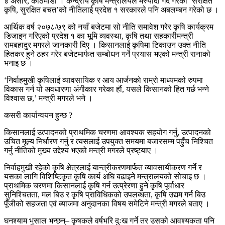
४ असार, काठमाडौं । केन्द्रीय कृषि मन्त्रालयले मस्यौदा गर्दै गरेको ‘संरक्षित
कृषि, सुरक्षित बचत’को नीतिलाई प्रदेश १ सरकारले पनि अबलम्बन गरेको छ ।
आर्थिक वर्ष २०७८/७९ को नयाँ बजेटमा सो नीति समावेश गरेर कृषि कार्यक्रम
डिजाइन गरिएको प्रदेश १ का भूमि व्यवस्था, कृषि तथा सहकारीमन्त्री
रामबहादुर मगरले जानकारी दिए । किसानलाई कृषिमा टिकाउन उक्त नीति
हितकर हुने ठहर गरेर बजेटमार्फत सम्बोधन गर्ने प्रयास भएको मन्त्री रानाको
भनाइ छ ।
‘निर्वाहमुखी कृषिलाई व्यावसायिक र आय आर्जनको राम्रो माध्यमको रुपमा
विकास गर्न यो अवधारणा अंगीकार गरेका हौं, यसले किसानको हित गर्छ भन्ने
विश्वास छ,’ मन्त्री मगरले भने ।
कसरी कार्यान्वयन हुन्छ ?
किसानलाई उत्पादनको प्राथमिक चरणमा आवश्यक सहयोग गर्नु, उत्पादनको
उचित मूल्य निर्धारण गर्नु र त्यसलाई उपयुक्त समयमा बजारसम्म पहुँच निश्चित
गर्नु नीतिको मुख्य उद्देश्य भएको मन्त्री मगरले प्रष्ट्याए ।
निर्वाहमुखी रहेको कृषि क्षेत्रलाई यान्त्रीकरणमार्फत व्यावसायीकरण गर्ने र
यसका लागि विशिष्टिकृत कृषि कार्य अघि बढाइने मन्त्रालयको सोचाइ छ ।
प्राथमिक चरणमा किसानलाई कृषि गर्न उत्प्रेरणा हुने कृषि पूर्वाधार
सुनिश्चितता, मल बिउ र कृषि प्राविधिकको उपलब्धता, कृषि उद्यम गर्न बिउ
पूँजीको सहजता एवं ब्याजमा अनुदानका विषय समेटिने मन्त्री मगरले बताए ।
घनश्याम भुसाल भन्छन्– कृषकले वर्षभरि दुःख गर्ने तर उसको आवश्यकता पनि