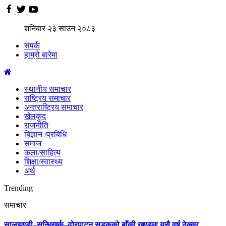
शनिबार
२३
साउन
२०८३
संपर्क
हाम्रो बारेमा
स्थानीय समाचार
राष्ट्रिय समाचार
अन्तराष्ट्रिय समाचार
खेलकुद
राजनीति
बिज्ञान /प्रबिधि
समाज
कला/साहित्य
शिक्षा/स्वास्थ्य
अर्थ
Trending
समाचार
सालझण्डी–सन्धिखर्क–ढोरपाटन सडकको बाँकी खण्डमा यसै वर्ष ठेक्का