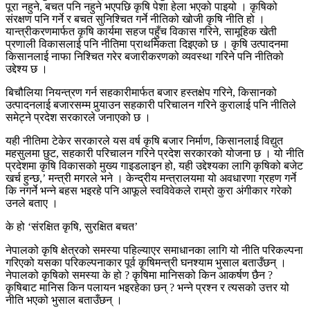
पूरा नहुने, बचत पनि नहुने भएपछि कृषि पेशा हेला भएको पाइयो । कृषिको
संरक्षण पनि गर्ने र बचत सुनिश्चित गर्ने नीतिको खोजी कृषि नीति हो ।
यान्त्रीकरणमार्फत कृषि कार्यमा सहज पहुँच विकास गरिने, सामूहिक खेती
प्रणाली विकासलाई पनि नीतिमा प्राथमिकता दिइएको छ । कृषि उत्पादनमा
किसानलाई नाफा निश्चित गरेर बजारीकरणको व्यवस्था गरिने पनि नीतिको
उद्देश्य छ ।
बिचौलिया नियन्त्रण गर्न सहकारीमार्फत बजार हस्तक्षेप गरिने, किसानको
उत्पादनलाई बजारसम्म पुर्‍याउन सहकारी परिचालन गरिने कुरालाई पनि नीतिले
समेट्ने प्रदेश सरकारले जनाएको छ ।
यही नीतिमा टेकेर सरकारले यस वर्ष कृषि बजार निर्माण, किसानलाई विद्युत
महसुलमा छुट, सहकारी परिचालन गरिने प्रदेश सरकारको योजना छ । यो नीति
प्रदेशमा कृषि विकासको मुख्य गाइडलाइन हो, यही उद्देश्यका लागि कृषिको बजेट
खर्च हुन्छ,’ मन्त्री मगरले भने । केन्द्रीय मन्त्रालयमा यो अवधारणा ग्रहण गर्ने
कि नगर्ने भन्ने बहस भइरहे पनि आफूले स्वविवेकले राम्रो कुरा अंगीकार गरेको
उनले बताए ।
के हो ‘संरक्षित कृषि, सुरक्षित बचत’
नेपालको कृषि क्षेत्रको समस्या पहिल्याएर समाधानका लागि यो नीति परिकल्पना
गरिएको यसका परिकल्पनाकार पूर्व कृषिमन्त्री घनश्याम भुसाल बताउँछन् ।
नेपालको कृषिको समस्या के हो ? कृषिमा मानिसको किन आकर्षण छैन ?
कृषिबाट मानिस किन पलायन भइरहेका छन् ? भन्ने प्रश्न र त्यसको उत्तर यो
नीति भएको भुसाल बताउँछन् ।