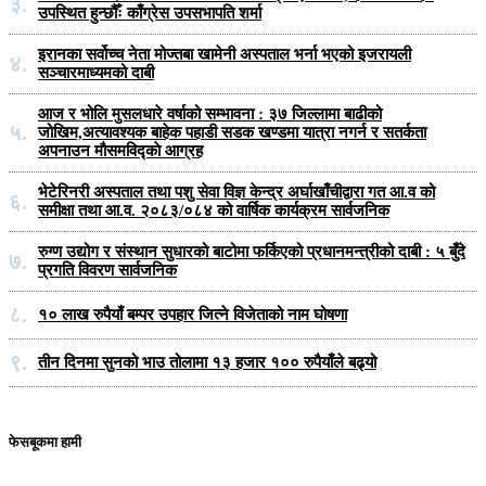
३.
उपस्थित हुन्छौँः काँग्रेस उपसभापति शर्मा
इरानका सर्वोच्च नेता मोज्तबा खामेनी अस्पताल भर्ना भएको इजरायली
४.
सञ्चारमाध्यमको दाबी
आज र भोलि मुसलधारे वर्षाको सम्भावना : ३७ जिल्लामा बाढीको
५.
जोखिम,अत्यावश्यक बाहेक पहाडी सडक खण्डमा यात्रा नगर्न र सतर्कता
अपनाउन मौसमविद्काे आग्रह
भेटेरिनरी अस्पताल तथा पशु सेवा विज्ञ केन्द्र अर्घाखाँचीद्वारा गत आ.व को
६.
समीक्षा तथा आ.व. २०८३/०८४ को वार्षिक कार्यक्रम सार्वजनिक
रुग्ण उद्योग र संस्थान सुधारको बाटोमा फर्किएको प्रधानमन्त्रीको दाबी : ५ बुँदे
७.
प्रगति विवरण सार्वजनिक
८.
१० लाख रुपैयाँ बम्पर उपहार जित्ने विजेताको नाम घोषणा
९.
तीन दिनमा सुनको भाउ तोलामा १३ हजार १०० रुपैयाँले बढ्यो
फेसबूकमा हामी