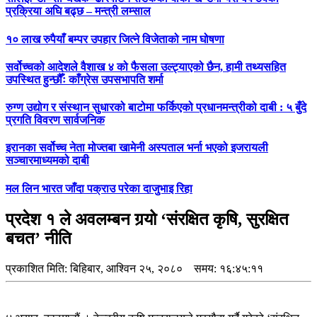
प्रक्रिया अघि बढ्छ – मन्त्री लम्साल
१० लाख रुपैयाँ बम्पर उपहार जित्ने विजेताको नाम घोषणा
सर्वोच्चको आदेशले वैशाख ४ को फैसला उल्ट्याएको छैन, हामी तथ्यसहित
उपस्थित हुन्छौँः काँग्रेस उपसभापति शर्मा
रुग्ण उद्योग र संस्थान सुधारको बाटोमा फर्किएको प्रधानमन्त्रीको दाबी : ५ बुँदे
प्रगति विवरण सार्वजनिक
इरानका सर्वोच्च नेता मोज्तबा खामेनी अस्पताल भर्ना भएको इजरायली
सञ्चारमाध्यमको दाबी
मल लिन भारत जाँदा पक्राउ परेका दाजुभाइ रिहा
प्रदेश १ ले अवलम्बन गर्‍यो ‘संरक्षित कृषि, सुरक्षित
बचत’ नीति
प्रकाशित मिति:
बिहिबार, आश्विन २५, २०८०
समय: १६:४५:११