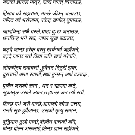
यसको ज्ञानले मात्र, सारा जगत् चिनाउछ,
हिसाब क्वै सहारामा, मान्छे जीवन् चलाउछ,
गणित क्वै भरोसामा, रकेट् खगोल् घुमाउछ,
ऋणचिन्ह सधै यस्ले,घाटा दुःख जनाउछ,
धनचिन्ह भने सधै, नाफा सुख बढाउछ,
घट्दै जान्छ हरेक् बस्तु खर्चगर्दा जहाँपनि,
बढ्दै जान्छ सधै विद्या जति खर्च गरेपनि,
लोकप्रिय सदाचारी ,हुदैनन् निठुरी झक,
दुराचारी अथा स्वार्थी,सधा हुन्छन् अर्थ वञ्चक् ,
पुग्दैन जसको ज्ञान , धन र ऋणमा कतै,
सुकाउ्छ उसले ज्यान,तड्पन्छ जन त्यो सधै,
लिन्छ गर्भ जसै मान्छे,आमाको कोख उत्तम,
गन्ती सुरु हुदैजान्छ, उसको मृत्यु सम्मन,
बुद्धिमान ठुलो मान्छे,बोल्दैन बाचकी बनि,
दिन्छ बोल्न अरूलाई,लिन्छ ज्ञान सहीपनि,