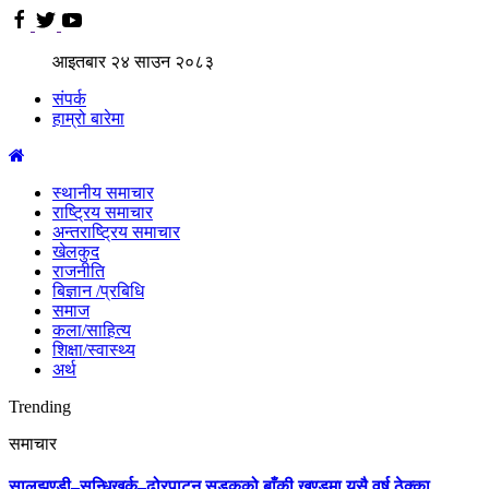
आइतबार
२४
साउन
२०८३
संपर्क
हाम्रो बारेमा
स्थानीय समाचार
राष्ट्रिय समाचार
अन्तराष्ट्रिय समाचार
खेलकुद
राजनीति
बिज्ञान /प्रबिधि
समाज
कला/साहित्य
शिक्षा/स्वास्थ्य
अर्थ
Trending
समाचार
सालझण्डी–सन्धिखर्क–ढोरपाटन सडकको बाँकी खण्डमा यसै वर्ष ठेक्का