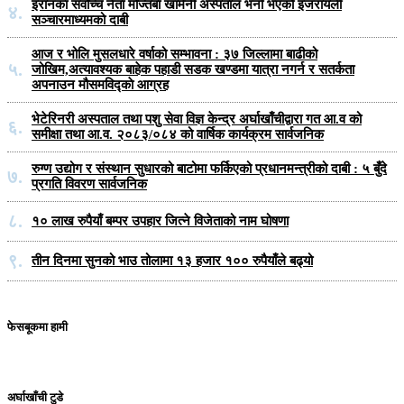
इरानका सर्वोच्च नेता मोज्तबा खामेनी अस्पताल भर्ना भएको इजरायली
४.
सञ्चारमाध्यमको दाबी
आज र भोलि मुसलधारे वर्षाको सम्भावना : ३७ जिल्लामा बाढीको
५.
जोखिम,अत्यावश्यक बाहेक पहाडी सडक खण्डमा यात्रा नगर्न र सतर्कता
अपनाउन मौसमविद्काे आग्रह
भेटेरिनरी अस्पताल तथा पशु सेवा विज्ञ केन्द्र अर्घाखाँचीद्वारा गत आ.व को
६.
समीक्षा तथा आ.व. २०८३/०८४ को वार्षिक कार्यक्रम सार्वजनिक
रुग्ण उद्योग र संस्थान सुधारको बाटोमा फर्किएको प्रधानमन्त्रीको दाबी : ५ बुँदे
७.
प्रगति विवरण सार्वजनिक
८.
१० लाख रुपैयाँ बम्पर उपहार जित्ने विजेताको नाम घोषणा
९.
तीन दिनमा सुनको भाउ तोलामा १३ हजार १०० रुपैयाँले बढ्यो
फेसबूकमा हामी
अर्घाखाँची टुडे