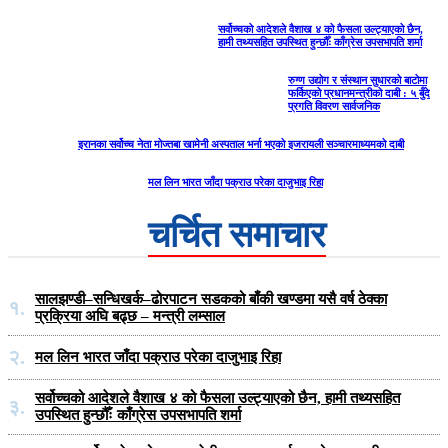
सर्वोच्चको आदेशले वैशाख ४ को फैसला उल्ट्याएको छैन,
हामी तथ्यसहित उपस्थित हुन्छौँः काँग्रेस उपसभापति शर्मा
रुग्ण उद्योग र संस्थान सुधारको बाटोमा
फर्किएको प्रधानमन्त्रीको दाबी : ५ बुँदे
प्रगति विवरण सार्वजनिक
इरानका सर्वोच्च नेता मोज्तबा खामेनी अस्पताल भर्ना भएको इजरायली सञ्चारमाध्यमको दाबी
मल लिन भारत जाँदा पक्राउ परेका दाजुभाइ रिहा
चर्चित समाचार
सालझण्डी–सन्धिखर्क–ढोरपाटन सडकको बाँकी खण्डमा यसै वर्ष ठेक्का
१.
प्रक्रिया अघि बढ्छ – मन्त्री लम्साल
२.
मल लिन भारत जाँदा पक्राउ परेका दाजुभाइ रिहा
सर्वोच्चको आदेशले वैशाख ४ को फैसला उल्ट्याएको छैन, हामी तथ्यसहित
३.
उपस्थित हुन्छौँः काँग्रेस उपसभापति शर्मा