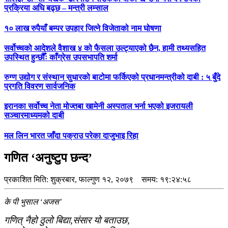
प्रक्रिया अघि बढ्छ – मन्त्री लम्साल
१० लाख रुपैयाँ बम्पर उपहार जित्ने विजेताको नाम घोषणा
सर्वोच्चको आदेशले वैशाख ४ को फैसला उल्ट्याएको छैन, हामी तथ्यसहित
उपस्थित हुन्छौँः काँग्रेस उपसभापति शर्मा
रुग्ण उद्योग र संस्थान सुधारको बाटोमा फर्किएको प्रधानमन्त्रीको दाबी : ५ बुँदे
प्रगति विवरण सार्वजनिक
इरानका सर्वोच्च नेता मोज्तबा खामेनी अस्पताल भर्ना भएको इजरायली
सञ्चारमाध्यमको दाबी
मल लिन भारत जाँदा पक्राउ परेका दाजुभाइ रिहा
गणित ‘अनुष्टुप छन्द’
प्रकाशित मिति:
शुक्रबार, फाल्गुण १२, २०७९
समय: १९:२४:५८
के पी भुसाल ‘अजस’
गणित् नैहो ठुलो बिद्या,संसार यो बताउछ,