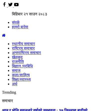
बिहिबार
२१
साउन
२०८३
संपर्क
हाम्रो बारेमा
स्थानीय समाचार
राष्ट्रिय समाचार
अन्तराष्ट्रिय समाचार
खेलकुद
राजनीति
बिज्ञान /प्रबिधि
समाज
कला/साहित्य
शिक्षा/स्वास्थ्य
अर्थ
Trending
समाचार
आज र भोलि मुसलधारे वर्षाको सम्भावना : ३७ जिल्लामा बाढीको