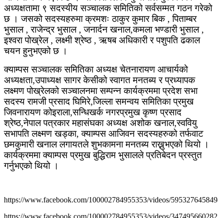
अध्यक्षतामा ९ सदस्यीय सञ्चालक समितिको सर्वसम्मत गठन गरेको
छ । जसको सदस्यहरुमा क्रमशः ठाकुर कुमार बिक , पिताम्बर
भुसाल , राजेन्द्र भुसाल , जनार्दन खनाल,कमला भण्डारी भुसाल ,
इश्वरा पोख्रेल , लक्ष्मी श्रेष्ठ , ऋषब अधिकारी र पशुपति ढकाल
चयन हुनुभएको छ ।
क्याम्पस सञ्चालक समितिका अध्यक्ष चेतनारायण आचार्यको
अध्यक्षता,उपाध्यक्ष सागर केसीको स्वागत मनतब्य र प्रध्यापक
लक्ष्मण पोख्रेलको सञ्चालनमा सम्पन्न कार्यक्रममा प्रदेश सभा
सदस्य रामजी प्रसाद घिमिरे,जिल्ला समन्वय समितिका प्रमुख
जिवनारायण कोइराला,सन्धिखर्क नगरप्रमुख कृष्ण प्रसाद
श्रेष्ठ,नेपाल पत्रकार महासंघका अध्यक्ष अशोक खनाल,स्ववियु
सभापति लक्ष्मण खड्का, क्याम्पस आजिवन सदस्यहरुको तर्फवाट
छमकुमारी खनाल लगायतले शुभकामना मनतब्य राख्नुभएको थियो ।
कार्यक्रममा क्याम्पस प्रमुख बुद्धिराम भुसालले प्रतिबेदन प्रस्तुत
गर्नुभएको थियो ।
https://www.facebook.com/100002784955353/videos/595327645849
https://www.facebook.com/100002784955353/videos/347495660282