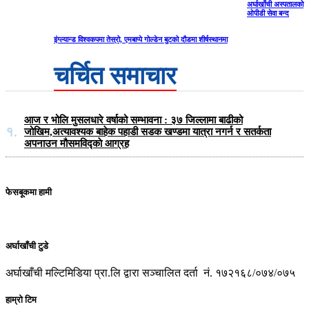
अर्घाखाँची अस्पतालको
ओपीडी सेवा बन्द
इंग्ल्यान्ड विश्वकपमा तेस्रो, एमबाप्पे गोल्डेन बुटको दौडमा शीर्षस्थानमा
चर्चित समाचार
आज र भोलि मुसलधारे वर्षाको सम्भावना : ३७ जिल्लामा बाढीको
१.
जोखिम,अत्यावश्यक बाहेक पहाडी सडक खण्डमा यात्रा नगर्न र सतर्कता
अपनाउन मौसमविद्काे आग्रह
फेसबूकमा हामी
अर्घाखाँची टुडे
अर्घाखाँची मल्टिमिडिया प्रा.लि द्वारा सञ्चालित दर्ता नं. १७२१६८/०७४/०७५
हाम्रो टिम