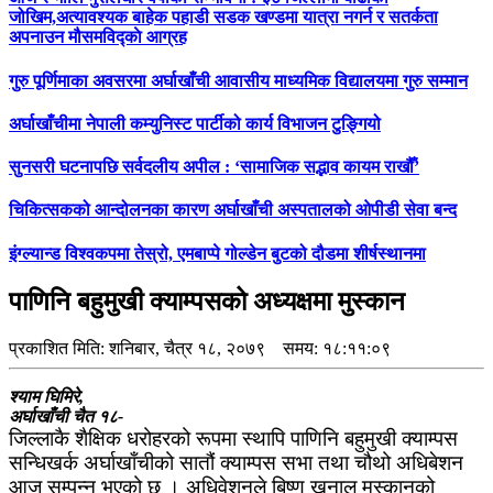
जोखिम,अत्यावश्यक बाहेक पहाडी सडक खण्डमा यात्रा नगर्न र सतर्कता
अपनाउन मौसमविद्काे आग्रह
गुरु पूर्णिमाका अवसरमा अर्घाखाँची आवासीय माध्यमिक विद्यालयमा गुरु सम्मान
अर्घाखाँचीमा नेपाली कम्युनिस्ट पार्टीको कार्य विभाजन टुङ्गियो
सुनसरी घटनापछि सर्वदलीय अपील : ‘सामाजिक सद्भाव कायम राखौँ’
चिकित्सकको आन्दोलनका कारण अर्घाखाँची अस्पतालको ओपीडी सेवा बन्द
इंग्ल्यान्ड विश्वकपमा तेस्रो, एमबाप्पे गोल्डेन बुटको दौडमा शीर्षस्थानमा
पाणिनि बहुमुखी क्याम्पसको अध्यक्षमा मुस्कान
प्रकाशित मिति:
शनिबार, चैत्र १८, २०७९
समय: १८:११:०९
श्याम घिमिरे,
अर्घाखाँची चैत १८-
जिल्लाकै शैक्षिक धरोहरको रूपमा स्थापि पाणिनि बहुमुखी क्याम्पस
सन्धिखर्क अर्घाखाँचीको सातौं क्याम्पस सभा तथा चौथो अधिबेशन
आज सम्पन्न भएको छ । अधिवेशनले बिष्णु खनाल मुस्कानको