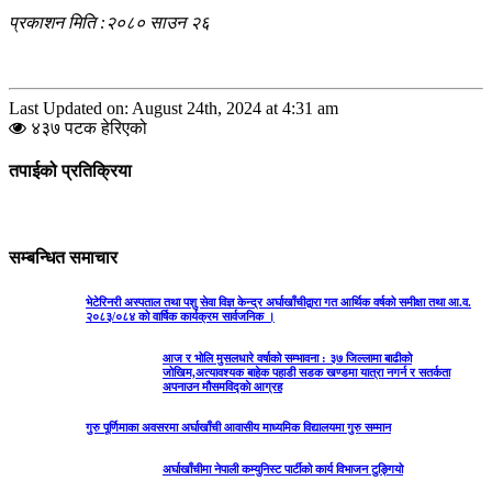
प्रकाशन मिति :२०८० साउन २६
Last Updated on: August 24th, 2024 at 4:31 am
४३७ पटक हेरिएको
तपाईको प्रतिक्रिया
सम्बन्धित समाचार
भेटेरिनरी अस्पताल तथा पशु सेवा विज्ञ केन्द्र अर्घाखाँचीद्वारा गत आर्थिक वर्षको समीक्षा तथा आ.व.
२०८३/०८४ को वार्षिक कार्यक्रम सार्वजनिक ।
आज र भोलि मुसलधारे वर्षाको सम्भावना : ३७ जिल्लामा बाढीको
जोखिम,अत्यावश्यक बाहेक पहाडी सडक खण्डमा यात्रा नगर्न र सतर्कता
अपनाउन मौसमविद्काे आग्रह
गुरु पूर्णिमाका अवसरमा अर्घाखाँची आवासीय माध्यमिक विद्यालयमा गुरु सम्मान
अर्घाखाँचीमा नेपाली कम्युनिस्ट पार्टीको कार्य विभाजन टुङ्गियो