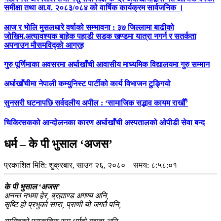
समीक्षा तथा आ.व. २०८३/०८४ को वार्षिक कार्यक्रम सार्वजनिक ।
आज र भोलि मुसलधारे वर्षाको सम्भावना : ३७ जिल्लामा बाढीको
जोखिम,अत्यावश्यक बाहेक पहाडी सडक खण्डमा यात्रा नगर्न र सतर्कता
अपनाउन मौसमविद्काे आग्रह
गुरु पूर्णिमाका अवसरमा अर्घाखाँची आवासीय माध्यमिक विद्यालयमा गुरु सम्मान
अर्घाखाँचीमा नेपाली कम्युनिस्ट पार्टीको कार्य विभाजन टुङ्गियो
सुनसरी घटनापछि सर्वदलीय अपील : ‘सामाजिक सद्भाव कायम राखौँ’
चिकित्सकको आन्दोलनका कारण अर्घाखाँची अस्पतालको ओपीडी सेवा बन्द
धर्म – के पी भुसाल ‘अजस’
प्रकाशित मिति:
शुक्रबार, साउन २६, २०८०
समय: ८:५८:०१
के पी भुसाल ‘अजस’
अनन्त नभमा हेर, ब्रह्माण्ड अगण्य अनि,
सृष्टि हो प्रभुको सारा, प्राणी यो जगतै पनि,