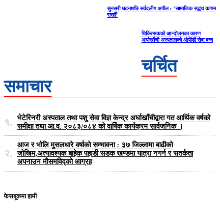
सुनसरी घटनापछि सर्वदलीय अपील : ‘सामाजिक सद्भाव कायम
राखौँ’
चिकित्सकको आन्दोलनका कारण
अर्घाखाँची अस्पतालको ओपीडी सेवा बन्द
चर्चित
समाचार
भेटेरिनरी अस्पताल तथा पशु सेवा विज्ञ केन्द्र अर्घाखाँचीद्वारा गत आर्थिक वर्षको
१.
समीक्षा तथा आ.व. २०८३/०८४ को वार्षिक कार्यक्रम सार्वजनिक ।
आज र भोलि मुसलधारे वर्षाको सम्भावना : ३७ जिल्लामा बाढीको
२.
जोखिम,अत्यावश्यक बाहेक पहाडी सडक खण्डमा यात्रा नगर्न र सतर्कता
अपनाउन मौसमविद्काे आग्रह
फेसबूकमा हामी