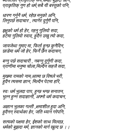
ब्यक्तिको प्राकृतिक् रूप,धर्महो बुझदा अनि,
प्राकृतिक् गुण हो धर्म,सबै यी बस्तुको पनि,
धारण गर्नुनै धर्म, रहेछ मनुको अनि,
लिनुपर्छ सदाचार , त्यागेर दुर्गुणै पनि,
इक्षुको धर्म हो हेर, रहनु गुलियो सदा,
हटेमा गुलियो स्वाद, हुदैन उखु त्यो कदा,
जायजेथा गुमाए मा, फिर्ता हुन्छ कुनैदिन,
छाडेमा धर्म जो हेर, फिर्ने छैन कदाचन,
बन्नु पर्छ सदाचारी , नबन्नु दुर्गुणी कदा,
प्राणीमा मनुष्य चोला,मिल्दैन सहजै सदा,
मुखमा रामको नाम,आत्मा छ विषले भरी,
हुदैन त्यसमा ज्ञान, मिल्दैन पेटमा हरि,
स्वः धर्म भुलदा पाप, हुन्छ भन्छ सनातन,
भुल्न हुन्न सदाज्ञानी, अफ्नो धर्म कदाचन,
अज्ञान भुलका गल्ती ,क्षमाशील हुदा अनि,
हुदैनन् स्वार्थका हेर, जति ध्यान गरेपनि,
सत्यको पक्षमा हेर, ईशको साथ मिल्दछ,
धर्मको बुझदा मर्म, ज्ञानको मार्ग खुल्द छ ।।