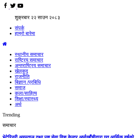
शुक्रबार
२२
साउन
२०८३
संपर्क
हाम्रो बारेमा
स्थानीय समाचार
राष्ट्रिय समाचार
अन्तराष्ट्रिय समाचार
खेलकुद
राजनीति
बिज्ञान /प्रबिधि
समाज
कला/साहित्य
शिक्षा/स्वास्थ्य
अर्थ
Trending
समाचार
भेटेरिनरी अस्पताल तथा पशु सेवा विज्ञ केन्द्र अर्घाखाँचीद्वारा गत आर्थिक वर्षको