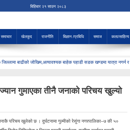
बिहिबार
२१
साउन
२०८३
य समाचार
खेलकुद
राजनीति
बिज्ञान /प्रबिधि
समाज
कला/साहित्य
३७ जिल्लामा बाढीको जोखिम,अत्यावश्यक बाहेक पहाडी सडक खण्डमा यात्रा नगर्न 
ाध्यमिक विद्यालयमा गुरु सम्मान
य विभाजन टुङ्गियो
क सद्भाव कायम राखौँ’
: ज्यान गुमाएका तीनै जनाको परिचय खुल्यो
अस्पतालको ओपीडी सेवा बन्द
न बुटको दौडमा शीर्षस्थानमा
जनाकै परिचय खुलेको छ । दुर्घटनामा गुल्मीको रेसुंगा नगरपालिका–७ की ५०