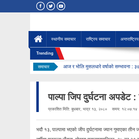
स्थानीय समाचार
राष्ट्रिय समाचार
अन्तराष्ट्रि
Trending
आज र भोलि मुसलधारे वर्षाको सम्भावना : 
समाचार
गुरु पूर्णिमाका अवसरमा अर्घाखाँची आवासीय म
अर्घाखाँचीमा नेपाली कम्युनिस्ट पार्टीको कार्
सुनसरी घटनापछि सर्वदलीय अपील : ‘सामाजि
पाल्पा जिप दुर्घटना अपडेट 
चिकित्सकको आन्दोलनका कारण अर्घाखाँची 
इंग्ल्यान्ड विश्वकपमा तेस्रो, एमबाप्पे गोल्डे
प्रकाशित मिति:
बुधबार, भाद्र १३, २०८०
समय: १२:०७:१४
भदौ १३, पाल्पामा भएको जीप दुर्घटनामा ज्यान गुमाएका तीन 