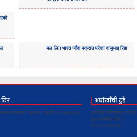
किएको
ाल
मल लिन भारत जाँदा पक्राउ परेका दाजुभाइ रिहा
ो टिम
अर्घाखाँची टुडे
ी अध्यक्ष/सञ्चालक : सम्पादक : सम्पर्क : ९८५७०६६३५८
अर्घाखाँची मल्टिमिडिया प्रा.लि
द्वारा सञ्चालित दर्ता नं.
१७२१६८/०७४/०७५