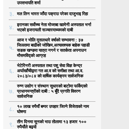
उपसभापति शर्मा
३.
मल लिन भारत जाँदा पक्राउ परेका दाजुभाइ रिहा
इरानका सर्वोच्च नेता मोज्तबा खामेनी अस्पताल भर्ना
४.
भएको इजरायली सञ्चारमाध्यमको दाबी
आज र भोलि मुसलधारे वर्षाको सम्भावना : ३७
जिल्लामा बाढीको जोखिम,अत्यावश्यक बाहेक पहाडी
५.
सडक खण्डमा यात्रा नगर्न र सतर्कता अपनाउन
मौसमविद्काे आग्रह
भेटेरिनरी अस्पताल तथा पशु सेवा विज्ञ केन्द्र
६.
अर्घाखाँचीद्वारा गत आ.व को समीक्षा तथा आ.व.
२०८३/०८४ को वार्षिक कार्यक्रम सार्वजनिक
रुग्ण उद्योग र संस्थान सुधारको बाटोमा फर्किएको
७.
प्रधानमन्त्रीको दाबी : ५ बुँदे प्रगति विवरण
सार्वजनिक
१० लाख रुपैयाँ बम्पर उपहार जित्ने विजेताको नाम
८.
घोषणा
तीन दिनमा सुनको भाउ तोलामा १३ हजार १००
९.
रुपैयाँले बढ्यो