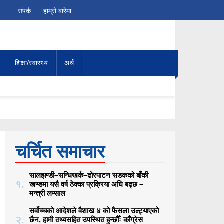
संपर्क
हाम्रो बारेमा
शिक्षा/स्वास्थ्य
अर्थ
चर्चित समाचार
सालझण्डी–सन्धिखर्क–ढोरपाटन सडकको बाँकी
१.
खण्डमा यसै वर्ष ठेक्का प्रक्रिया अघि बढ्छ –
मन्त्री लम्साल
सर्वोच्चको आदेशले वैशाख ४ को फैसला उल्ट्याएको
२.
छैन, हामी तथ्यसहित उपस्थित हुन्छौँः काँग्रेस