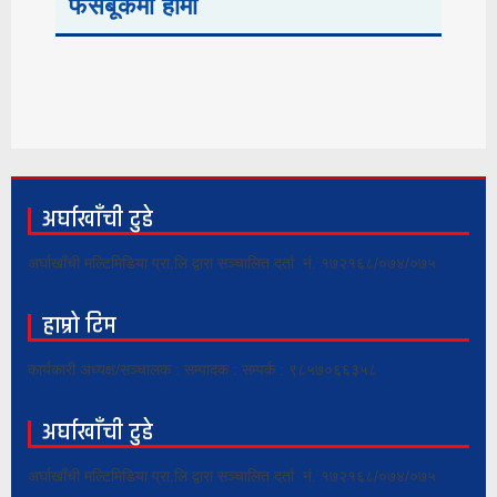
फेसबूकमा हामी
अर्घाखाँची टुडे
अर्घाखाँची मल्टिमिडिया प्रा.लि द्वारा सञ्चालित दर्ता नं. १७२१६८/०७४/०७५
हाम्रो टिम
कार्यकारी अध्यक्ष/सञ्चालक : सम्पादक : सम्पर्क : ९८५७०६६३५८
अर्घाखाँची टुडे
अर्घाखाँची मल्टिमिडिया प्रा.लि द्वारा सञ्चालित दर्ता नं. १७२१६८/०७४/०७५