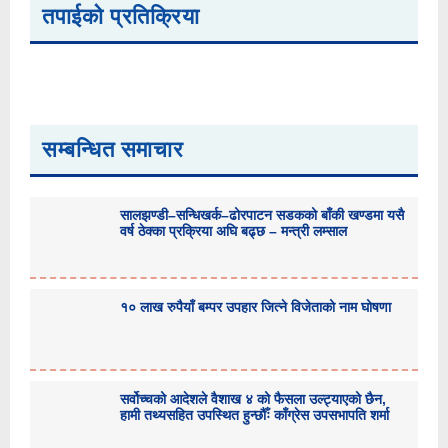
तपाईको प्रतिक्रिया
सम्बन्धित समाचार
सालझण्डी–सन्धिखर्क–ढोरपाटन सडकको बाँकी खण्डमा यसै
वर्ष ठेक्का प्रक्रिया अघि बढ्छ – मन्त्री लम्साल
१० लाख रुपैयाँ बम्पर उपहार जित्ने विजेताको नाम घोषणा
सर्वोच्चको आदेशले वैशाख ४ को फैसला उल्ट्याएको छैन,
हामी तथ्यसहित उपस्थित हुन्छौँः काँग्रेस उपसभापति शर्मा