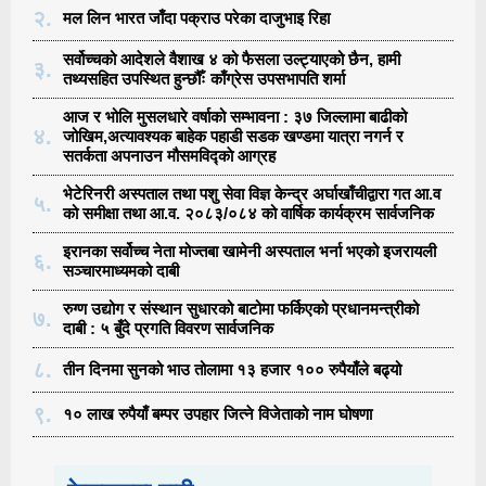
२.
मल लिन भारत जाँदा पक्राउ परेका दाजुभाइ रिहा
सर्वोच्चको आदेशले वैशाख ४ को फैसला उल्ट्याएको छैन, हामी
३.
तथ्यसहित उपस्थित हुन्छौँः काँग्रेस उपसभापति शर्मा
आज र भोलि मुसलधारे वर्षाको सम्भावना : ३७ जिल्लामा बाढीको
४.
जोखिम,अत्यावश्यक बाहेक पहाडी सडक खण्डमा यात्रा नगर्न र
सतर्कता अपनाउन मौसमविद्काे आग्रह
भेटेरिनरी अस्पताल तथा पशु सेवा विज्ञ केन्द्र अर्घाखाँचीद्वारा गत आ.व
५.
को समीक्षा तथा आ.व. २०८३/०८४ को वार्षिक कार्यक्रम सार्वजनिक
इरानका सर्वोच्च नेता मोज्तबा खामेनी अस्पताल भर्ना भएको इजरायली
६.
सञ्चारमाध्यमको दाबी
रुग्ण उद्योग र संस्थान सुधारको बाटोमा फर्किएको प्रधानमन्त्रीको
७.
दाबी : ५ बुँदे प्रगति विवरण सार्वजनिक
८.
तीन दिनमा सुनको भाउ तोलामा १३ हजार १०० रुपैयाँले बढ्यो
९.
१० लाख रुपैयाँ बम्पर उपहार जित्ने विजेताको नाम घोषणा