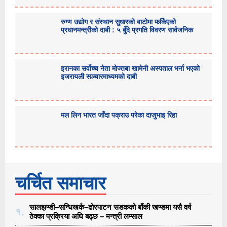
रुग्ण उद्योग र संस्थान सुधारको बाटोमा फर्किएको
प्रधानमन्त्रीको दाबी : ५ बुँदे प्रगति विवरण सार्वजनिक
इरानका सर्वोच्च नेता मोज्तबा खामेनी अस्पताल भर्ना भएको
इजरायली सञ्चारमाध्यमको दाबी
मल लिन भारत जाँदा पक्राउ परेका दाजुभाइ रिहा
चर्चित समाचार
सालझण्डी–सन्धिखर्क–ढोरपाटन सडकको बाँकी खण्डमा यसै वर्ष
१.
ठेक्का प्रक्रिया अघि बढ्छ – मन्त्री लम्साल