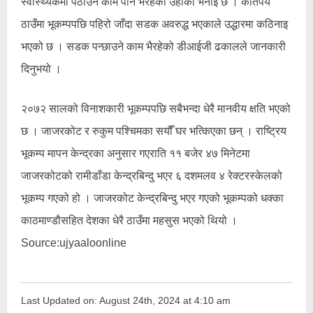
स्वास्थ्यकर्मी पठाउने काम पनि भैरहेको उहाँको भनाइ छ । कतिपय
ठाउँमा भूकम्पपछि पहिरो जाँदा सडक अवरुद्ध भएकाले उद्धारमा कठिनाइ
भएको छ । सडक पन्छाउने काम भैरहेको डीआईजी ढकालले जानकारी
दिनुभयो ।
२०७२ सालको विनाशकारी भूकम्पपछि सबैभन्दा धेरै मानवीय क्षति भएको
छ । जाजरकोट र रुकुम पश्चिमका सयौँ घर भत्किएका छन् । राष्ट्रिय
भूकम्प मापन केन्द्रका अनुसार गएराति ११ बजेर ४७ मिनेटमा
जाजरकोटको रामीडाँडा केन्द्रबिन्दु भएर ६ दशमलव ४ रेक्टरस्केलको
भूकम्प गएको हो । जाजरकोट केन्द्रबिन्दु भएर गएको भूकम्पको धक्का
काठमाण्डौसहित देशका धेरै ठाउँमा महसुस भएको थियो ।
Source:ujyaaloonline
Last Updated on: August 24th, 2024 at 4:10 am