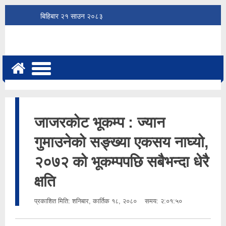
बिहिबार
२१
साउन
२०८३
जाजरकोट भूकम्प : ज्यान
गुमाउनेको सङ्ख्या एकसय नाघ्यो,
२०७२ को भूकम्पपछि सबैभन्दा धेरै
क्षति
प्रकाशित मिति:
शनिबार, कार्तिक १८, २०८०
समय: २:०१:५०